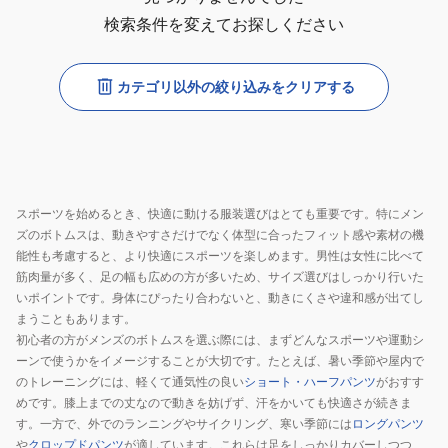
検索条件を変えてお探しください
カテゴリ以外の絞り込みをクリアする
スポーツを始めるとき、快適に動ける服装選びはとても重要です。特にメン
ズのボトムスは、動きやすさだけでなく体型に合ったフィット感や素材の機
能性も考慮すると、より快適にスポーツを楽しめます。男性は女性に比べて
筋肉量が多く、足の幅も広めの方が多いため、サイズ選びはしっかり行いた
いポイントです。身体にぴったり合わないと、動きにくさや違和感が出てし
まうこともあります。
初心者の方がメンズのボトムスを選ぶ際には、まずどんなスポーツや運動シ
ーンで使うかをイメージすることが大切です。たとえば、暑い季節や屋内で
のトレーニングには、軽くて通気性の良い
ショート・ハーフパンツ
がおすす
めです。膝上までの丈なので動きを妨げず、汗をかいても快適さが続きま
す。一方で、外でのランニングやサイクリング、寒い季節には
ロングパンツ
や
クロップドパンツ
が適しています。これらは足をしっかりカバーしつつ、