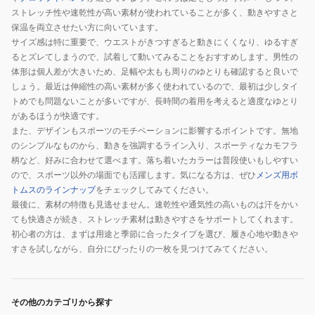
ストレッチ性や速乾性が高い素材が使われていることが多く、動きやすさと
保温を両立させたい方に向いています。
サイズ感は特に重要で、ウエストがきつすぎると動きにくくなり、ゆるすぎ
るとズレてしまうので、試着して動いてみることをおすすめします。男性の
体形は個人差が大きいため、足幅や太もも周りのゆとりも確認すると良いで
しょう。最近は伸縮性の高い素材が多く使われているので、最初は少しタイ
トめでも問題ないことが多いですが、長時間の着用を考えると適度なゆとり
があるほうが快適です。
また、デザインもスポーツのモチベーションに影響するポイントです。無地
のシンプルなものから、動きを強調するライン入り、スポーティなカモフラ
柄など、好みに合わせて選べます。落ち着いたカラーは普段使いもしやすい
ので、スポーツ以外の場面でも活躍します。気になる方は、ぜひ
メンズ用ボ
トムスのラインナップ
をチェックしてみてください。
最後に、素材の特徴も見逃せません。速乾性や通気性の高いものは汗をかい
ても快適さが続き、ストレッチ素材は動きやすさをサポートしてくれます。
初心者の方は、まずは用途と季節に合ったタイプを選び、履き心地や動きや
すさを試しながら、自分にぴったりの一枚を見つけてみてください。
その他のカテゴリから探す