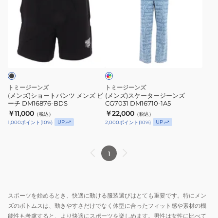
ズ)
ズ)
シ
ス
ョ
ケ
ー
ー
イ
ト
タ
ン
パ
ー
デ
ィ
ン
ジ
ゴ
ツ
ー
ブ
トミージーンズ
トミージーンズ
ル
メ
ン
(メンズ)ショートパンツ メンズ ビ
(メンズ)スケータージーンズ
ー
ーチ DM16876-BDS
CG7031 DM16710-1A5
ン
ズ
￥11,000
￥22,000
（税込）
（税込）
ズ
CG7031
UP
UP
1,000
ポイント
(
10
%)
2,000
ポイント
(
10
%)
ビ
DM16710-
ー
1A5
チ
1
DM16876-
BDS
スポーツを始めるとき、快適に動ける服装選びはとても重要です。特にメン
ズのボトムスは、動きやすさだけでなく体型に合ったフィット感や素材の機
能性も考慮すると、より快適にスポーツを楽しめます。男性は女性に比べて