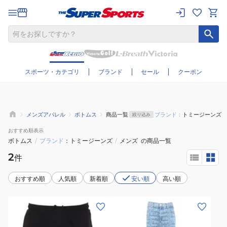
さらに絞り込む
スポーツ・カテゴリ
ブランド
セール
クーポン
メンズアパレル
ボトムス
商品一覧
ブランド：
トミージーンズ
絞り込み
おすすめ
順表示
ボトムス
/
ブランド
トミージーンズ
/
メンズ
の商品一覧
2
件
おすすめ順
人気順
新着順
安い順
高い順
(メ
(メ
ン
ン