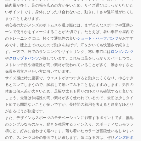
筋肉量が多く、足の幅も広めの方が多いため、サイズ選びはしっかり行いた
いポイントです。身体にぴったり合わないと、動きにくさや違和感が出てし
まうこともあります。
初心者の方がメンズのボトムスを選ぶ際には、まずどんなスポーツや運動シ
ーンで使うかをイメージすることが大切です。たとえば、暑い季節や屋内で
のトレーニングには、軽くて通気性の良い
ショート・ハーフパンツ
がおすす
めです。膝上までの丈なので動きを妨げず、汗をかいても快適さが続きま
す。一方で、外でのランニングやサイクリング、寒い季節には
ロングパンツ
や
クロップドパンツ
が適しています。これらは足をしっかりカバーしつつ、
ストレッチ性や速乾性が高い素材が使われていることが多く、動きやすさと
保温を両立させたい方に向いています。
サイズ感は特に重要で、ウエストがきつすぎると動きにくくなり、ゆるすぎ
るとズレてしまうので、試着して動いてみることをおすすめします。男性の
体形は個人差が大きいため、足幅や太もも周りのゆとりも確認すると良いで
しょう。最近は伸縮性の高い素材が多く使われているので、最初は少しタイ
トめでも問題ないことが多いですが、長時間の着用を考えると適度なゆとり
があるほうが快適です。
また、デザインもスポーツのモチベーションに影響するポイントです。無地
のシンプルなものから、動きを強調するライン入り、スポーティなカモフラ
柄など、好みに合わせて選べます。落ち着いたカラーは普段使いもしやすい
ので、スポーツ以外の場面でも活躍します。気になる方は、ぜひ
メンズ用ボ