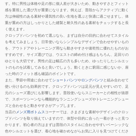
パ
す。特に男性は体格や足の形に個人差が大きいため、動きやすさとフィット
ン
感を重視した選び方が重要になります。例えば、普段からアクティブに動く
方は伸縮性のある素材や通気性の良い生地を選ぶと快適に過ごせますし、体
ツ
重が重めの方はしっかりとした縫製と耐久性のある素材をチェックすると長
MCWS251136
く使えます。
クロップドパンツを初めて選ぶなら、まずは自分の目的に合わせてスタイル
を考えてみましょう。日常使いならシンプルなデザインで合わせやすいもの
を、アウトドアやトレーニング用なら動きやすさや速乾性に優れたものがお
すすめです。サイズ選びでは、ウエストの締め付け感はもちろん、足回りの
ゆとりも大切です。男性の足は幅広の方も多いため、ゆったりしたシルエッ
トのものを試着してみると良いでしょう。動くときに窮屈に感じないか、座
った時のフィット感も確認のポイントです。
また、季節や用途に合わせて
ショートパンツ
や
ロングパンツ
と組み合わせて
使い分けるのも効果的です。クロップドパンツは足元が見えやすいので、足
元のシューズ選びにも影響します。普段使いならスニーカーとの相性が抜群
で、スポーツシーンなら機能的なランニングシューズやトレーニングシュー
ズと合わせると動きやすさがアップします。
当店の
メンズ用ボトムス
コーナーでは、さまざまな素材やデザインのクロッ
プドパンツを取り揃えていますので、体型や目的に合った一着がきっと見つ
かります。初心者の方はまずは普段のスタイルに合わせやすいベーシックな
色やシルエットを選び、着心地を確かめながらお気に入りを見つけてくださ