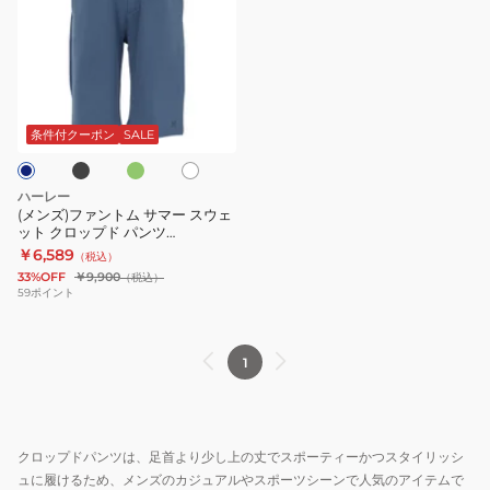
ズ)
フ
ァ
ン
ブ
オ
ホ
ト
リ
ワ
ー
ム
イ
条件付クーポン
SALE
ブ
ト
サ
マ
ハーレー
ー
(メンズ)ファントム サマー スウェ
ット クロップド パンツ
ス
MCWS251136
￥6,589
（税込）
ウ
33%OFF
￥9,900
（税込）
ェ
59
ポイント
ッ
ト
1
ク
ロ
ッ
プ
クロップドパンツは、足首より少し上の丈でスポーティーかつスタイリッシ
ド
ュに履けるため、メンズのカジュアルやスポーツシーンで人気のアイテムで