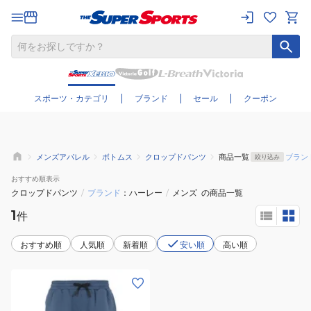
さらに絞り込む
スポーツ・カテゴリ
ブランド
セール
クーポン
メンズアパレル
ボトムス
クロップドパンツ
商品一覧
ブラン
絞り込み
おすすめ
順表示
クロップドパンツ
/
ブランド
ハーレー
/
メンズ
の商品一覧
1
件
おすすめ順
人気順
新着順
安い順
高い順
(メ
ン