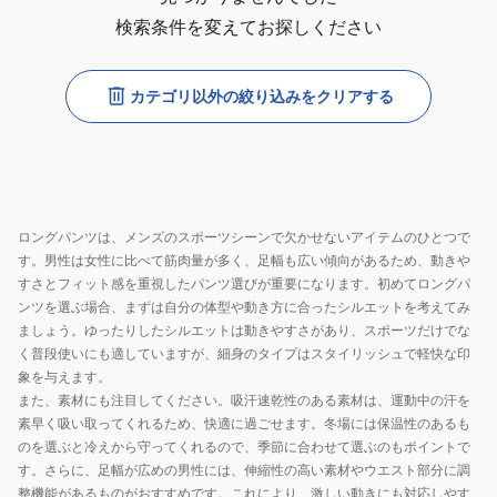
検索条件を変えてお探しください
カテゴリ以外の絞り込みをクリアする
ロングパンツは、メンズのスポーツシーンで欠かせないアイテムのひとつで
す。男性は女性に比べて筋肉量が多く、足幅も広い傾向があるため、動きや
すさとフィット感を重視したパンツ選びが重要になります。初めてロングパ
ンツを選ぶ場合、まずは自分の体型や動き方に合ったシルエットを考えてみ
ましょう。ゆったりしたシルエットは動きやすさがあり、スポーツだけでな
く普段使いにも適していますが、細身のタイプはスタイリッシュで軽快な印
象を与えます。
また、素材にも注目してください。吸汗速乾性のある素材は、運動中の汗を
素早く吸い取ってくれるため、快適に過ごせます。冬場には保温性のあるも
のを選ぶと冷えから守ってくれるので、季節に合わせて選ぶのもポイントで
す。さらに、足幅が広めの男性には、伸縮性の高い素材やウエスト部分に調
整機能があるものがおすすめです。これにより、激しい動きにも対応しやす