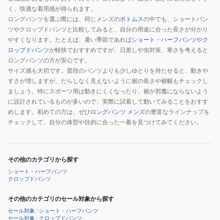
く、快適な着用感が得られます。
ロングパンツを選ぶ際には、同じメンズの
ボトムス
の中でも、ショートパン
ツやクロップドパンツと比較してみると、自分の用途に合った長さが分かり
やすくなります。たとえば、暑い季節であれば
ショート・ハーフパンツ
や
ク
ロップドパンツ
が軽快でおすすめですが、日差しや虫対策、寒さを考えると
ロングパンツの方が安心です。
サイズ感も大切です。普段のパンツよりも少しゆとりを持たせると、動きや
すさが増しますが、だらしなく見えないように裾の長さや裾幅もチェックし
ましょう。特にスポーツ用は動きにくくなったり、裾が邪魔にならないよう
に設計されているものが多いので、実際に試着して動いてみることをおすす
めします。初めての方は、ぜひ
ロングパンツ メンズ
の豊富なラインナップを
チェックして、自分の体型や目的に合った一着を見つけてみてください。
その他のカテゴリから探す
ショート・ハーフパンツ
クロップドパンツ
その他のカテゴリのセール対象から探す
セール対象
/
ショート・ハーフパンツ
セール対象
/
クロップドパンツ