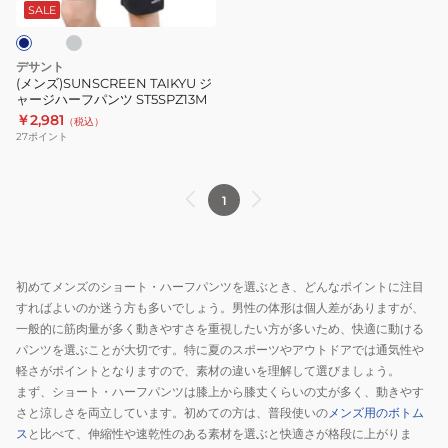
ジ
ST5SHP00M
SALE
ハ
ー
デサント
フ
(メンズ)SUNSCREEN TAIKYU ジ
ャージハーフパンツ ST5SPZ13M
パ
￥2,981
（税込）
ン
27
ポイント
ツ
ST5SPZ13M
1
初めてメンズのショート・ハーフパンツを選ぶとき、どんなポイントに注目
すればよいのか迷う方も多いでしょう。男性の体形は個人差がありますが、
一般的に筋肉量が多く動きやすさを重視したい方が多いため、快適に動ける
パンツを選ぶことが大切です。特に夏のスポーツやアウトドアでは通気性や
軽さがポイントとなりますので、素材の違いを理解して選びましょう。
まず、ショート・ハーフパンツは膝上から膝丈くらいの丈が多く、動きやす
さと涼しさを両立しています。初めての方は、普段使いの
メンズ用のボトム
ス
と比べて、伸縮性や速乾性のある素材を選ぶと快適さが格段に上がりま