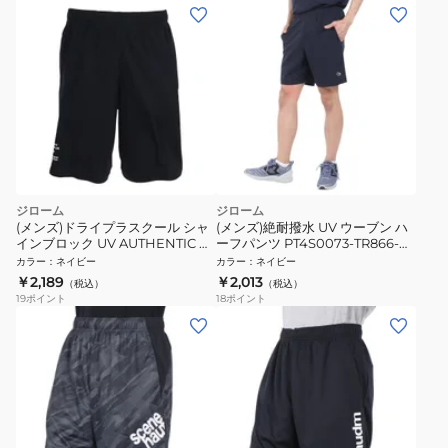
ジローム
ジローム
(メンズ)ドライプラスクール シャ
(メンズ)絶耐撥水 UV ウーブン ハ
インブロック UV AUTHENTIC ハ
ーフパンツ PT4S0073-TR866-
ーフパンツ PT6S0016-TR866-
GRSD NVY
カラー
：
ネイビー
カラー
：
ネイビー
GRSD NVY
￥2,189
￥2,013
（税込）
（税込）
19
ポイント
18
ポイント