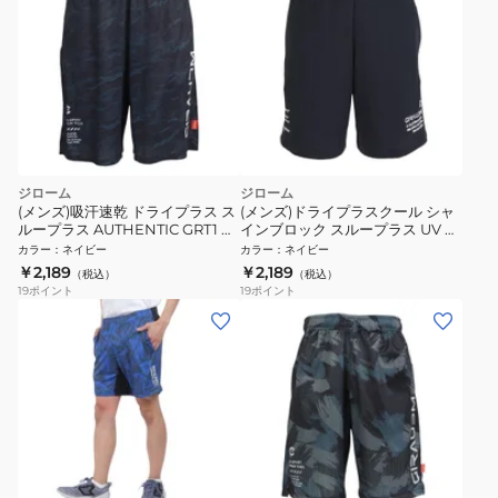
ジローム
ジローム
(メンズ)吸汗速乾 ドライプラス ス
(メンズ)ドライプラスクール シャ
ループラス AUTHENTIC GRT1 ジ
インブロック スループラス UV ハ
ャムショーツ PT6S0043-TR866-
ーフパンツ PT6S0017-TR866-
カラー
：
ネイビー
カラー
：
ネイビー
GRES NVY
GRSD NVY
￥2,189
￥2,189
（税込）
（税込）
19
ポイント
19
ポイント