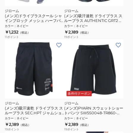
ジローム
ジローム
(メンズ)ドライプラスクール シャ
(メンズ)吸汗速乾 ドライプラス ス
インブロック メッシュ ハーフパ
ループラス AUTHENTIC GRT2 ジ
ンツ PT4S0037-TR866-GRSD
ャムショーツ PT6S0044-TR866-
カラー
：
ネイビー
カラー
：
ネイビー
NVY
GRES NVY
￥1,232
￥2,189
（税込）
（税込）
11
ポイント
19
ポイント
条件付クーポン
ジローム
ジローム
(メンズ)吸汗速乾 ドライプラス ス
(メンズ)PYARN スウェットショー
ループラス SEC.HPT ジャムショ
トパンツ SW5S0048-TR860-
ーツ PT6S0042-TR866-GRES
GRHD NVY
カラー
：
ネイビー
カラー
：
ネイビー
NVY
￥2,189
￥2,189
（税込）
（税込）
19
ポイント
19
ポイント