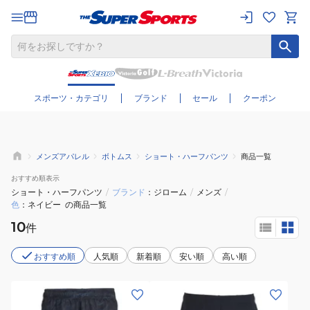
さらに絞り込む
スポーツ・カテゴリ
ブランド
セール
クーポン
メンズアパレル
ボトムス
ショート・ハーフパンツ
商品一覧
おすすめ
順表示
ショート・ハーフパンツ
/
ブランド
ジローム
/
メンズ
/
色
ネイビー
の商品一覧
10
件
おすすめ順
人気順
新着順
安い順
高い順