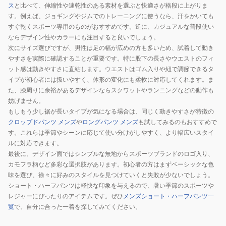
ス
と比べて、伸縮性や速乾性のある素材を選ぶと快適さが格段に上がりま
す。例えば、ジョギングやジムでのトレーニングに使うなら、汗をかいても
すぐ乾くスポーツ専用のものがおすすめです。逆に、カジュアルな普段使い
ならデザイン性やカラーにも注目すると良いでしょう。
次にサイズ選びですが、男性は足の幅が広めの方も多いため、試着して動き
やすさを実際に確認することが重要です。特に股下の長さやウエストのフィ
ット感は動きやすさに直結します。ウエストはゴム入りや紐で調節できるタ
イプが初心者には扱いやすく、体形の変化にも柔軟に対応してくれます。ま
た、膝周りに余裕があるデザインならスクワットやランニングなどの動作も
妨げません。
もしもう少し裾が長いタイプが気になる場合は、同じく動きやすさが特徴の
クロップドパンツ メンズ
や
ロングパンツ メンズ
も試してみるのもおすすめで
す。これらは季節やシーンに応じて使い分けがしやすく、より幅広いスタイ
ルに対応できます。
最後に、デザイン面ではシンプルな無地からスポーツブランドのロゴ入り、
カモフラ柄など多彩な選択肢があります。初心者の方はまずベーシックな色
味を選び、徐々に好みのスタイルを見つけていくと失敗が少ないでしょう。
ショート・ハーフパンツは軽快な印象を与えるので、暑い季節のスポーツや
レジャーにぴったりのアイテムです。ぜひ
メンズショート・ハーフパンツ一
覧
で、自分に合った一着を探してみてください。