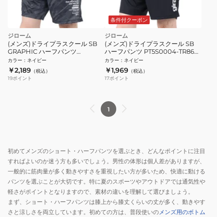
条件付クーポン
ジローム
ジローム
(メンズ)ドライプラスクール SB
(メンズ)ドライプラスクール SB
GRAPHIC ハーフパンツ
ハーフパンツ PT5S0004-TR866-
PT5S0003-TR866-GRSD NVY
GRSD NVY
カラー
：
ネイビー
カラー
：
ネイビー
￥2,189
￥1,969
（税込）
（税込）
19
ポイント
17
ポイント
1
初めてメンズのショート・ハーフパンツを選ぶとき、どんなポイントに注目
すればよいのか迷う方も多いでしょう。男性の体形は個人差がありますが、
一般的に筋肉量が多く動きやすさを重視したい方が多いため、快適に動ける
パンツを選ぶことが大切です。特に夏のスポーツやアウトドアでは通気性や
軽さがポイントとなりますので、素材の違いを理解して選びましょう。
まず、ショート・ハーフパンツは膝上から膝丈くらいの丈が多く、動きやす
さと涼しさを両立しています。初めての方は、普段使いの
メンズ用のボトム