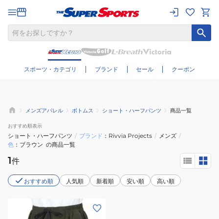
さらに絞り込む
スポーツ・カテゴリ
ブランド
セール
クーポン
メンズアパレル
ボトムス
ショート・ハーフパンツ
商品一覧
おすすめ
順表示
ショート・ハーフパンツ
/
ブランド
Rivvia Projects
/
メンズ
/
色
ブラウン
の商品一覧
1
件
おすすめ順
人気順
新着順
安い順
高い順