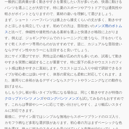
一般的に筋肉量が多く動きやすさを重視したい方が多いため、快適に動ける
パンツを選ぶことが大切です。特に夏のスポーツやアウトドアでは通気性や
軽さがポイントとなりますので、素材の違いを理解して選びましょう。
まず、ショート・ハーフパンツは膝上から膝丈くらいの丈が多く、動きやす
さと涼しさを両立しています。初めての方は、普段使いの
メンズ用のボトム
ス
と比べて、伸縮性や速乾性のある素材を選ぶと快適さが格段に上がりま
す。例えば、ジョギングやジムでのトレーニングに使うなら、汗をかいても
すぐ乾くスポーツ専用のものがおすすめです。逆に、カジュアルな普段使い
ならデザイン性やカラーにも注目すると良いでしょう。
次にサイズ選びですが、男性は足の幅が広めの方も多いため、試着して動き
やすさを実際に確認することが重要です。特に股下の長さやウエストのフィ
ット感は動きやすさに直結します。ウエストはゴム入りや紐で調節できるタ
イプが初心者には扱いやすく、体形の変化にも柔軟に対応してくれます。ま
た、膝周りに余裕があるデザインならスクワットやランニングなどの動作も
妨げません。
もしもう少し裾が長いタイプが気になる場合は、同じく動きやすさが特徴の
クロップドパンツ メンズ
や
ロングパンツ メンズ
も試してみるのもおすすめで
す。これらは季節やシーンに応じて使い分けがしやすく、より幅広いスタイ
ルに対応できます。
最後に、デザイン面ではシンプルな無地からスポーツブランドのロゴ入り、
カモフラ柄など多彩な選択肢があります。初心者の方はまずベーシックな色
味を選び、徐々に好みのスタイルを見つけていくと失敗が少ないでしょう。