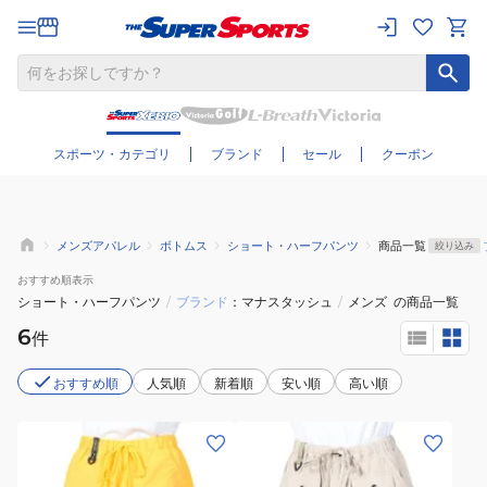
さらに絞り込む
スポーツ・カテゴリ
ブランド
セール
クーポン
メンズアパレル
ボトムス
ショート・ハーフパンツ
商品一覧
絞り込み
おすすめ
順表示
ショート・ハーフパンツ
/
ブランド
マナスタッシュ
/
メンズ
の商品一覧
6
件
おすすめ順
人気順
新着順
安い順
高い順
(メ
(メ
ン
ン