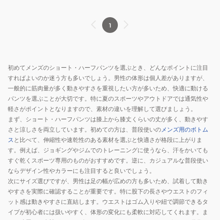
4113008
BLACK
1
初めてメンズのショート・ハーフパンツを選ぶとき、どんなポイントに注目
すればよいのか迷う方も多いでしょう。男性の体形は個人差がありますが、
一般的に筋肉量が多く動きやすさを重視したい方が多いため、快適に動ける
パンツを選ぶことが大切です。特に夏のスポーツやアウトドアでは通気性や
軽さがポイントとなりますので、素材の違いを理解して選びましょう。
まず、ショート・ハーフパンツは膝上から膝丈くらいの丈が多く、動きやす
さと涼しさを両立しています。初めての方は、普段使いの
メンズ用のボトム
ス
と比べて、伸縮性や速乾性のある素材を選ぶと快適さが格段に上がりま
す。例えば、ジョギングやジムでのトレーニングに使うなら、汗をかいても
すぐ乾くスポーツ専用のものがおすすめです。逆に、カジュアルな普段使い
ならデザイン性やカラーにも注目すると良いでしょう。
次にサイズ選びですが、男性は足の幅が広めの方も多いため、試着して動き
やすさを実際に確認することが重要です。特に股下の長さやウエストのフィ
ット感は動きやすさに直結します。ウエストはゴム入りや紐で調節できるタ
イプが初心者には扱いやすく、体形の変化にも柔軟に対応してくれます。ま