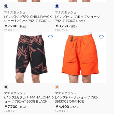
ー
シ
プ
ョ
シ
マナスタッシュ
マナスタッシュ
ー
ョ
(メンズ)ジグザク CHILLIWACK
(メンズ)ヘンプポップショーツ
ショートパンツ 792-4113001
792-4113003 NAVY
ト
ー
BLACK
￥7,700
￥8,250
（税込）
（税込）
パ
ツ
70
ポイント
75
ポイント
ン
792-
(メ
(メ
ツ
4113003
ン
ン
792-
NAVY
ズ)
ズ)
4113001
カ
パ
BLACK
タ
ー
カ
ク
オ
ナ
シ
レ
MANALOHA
ョ
ン
ジ
シ
ー
ョ
ツ
マナスタッシュ
マナスタッシュ
ー
792-
(メンズ)カタカナ MANALOHA シ
(メンズ)パークショーツ 792-
ョーツ 792-4113008 BLACK
3913005 ORANGE
ツ
3913005
￥7,700
￥4,400
（税込）
（税込）
792-
ORANGE
70
ポイント
40
ポイント