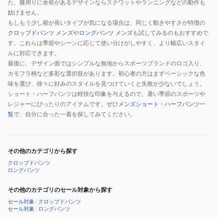
た、膝周りに余裕があるデザインならスクワットやランニングなどの動作も
妨げません。
もしもう少し裾が長いタイプが気になる場合は、同じく動きやすさが特徴の
クロップドパンツ メンズ
や
ロングパンツ メンズ
も試してみるのもおすすめで
す。これらは季節やシーンに応じて使い分けがしやすく、より幅広いスタイ
ルに対応できます。
最後に、デザイン面ではシンプルな無地からスポーツブランドのロゴ入り、
カモフラ柄など多彩な選択肢があります。初心者の方はまずベーシックな色
味を選び、徐々に好みのスタイルを見つけていくと失敗が少ないでしょう。
ショート・ハーフパンツは軽快な印象を与えるので、暑い季節のスポーツや
レジャーにぴったりのアイテムです。ぜひ
メンズショート・ハーフパンツ一
覧
で、自分に合った一着を探してみてください。
その他のカテゴリから探す
クロップドパンツ
ロングパンツ
その他のカテゴリのセール対象から探す
セール対象
/
クロップドパンツ
セール対象
/
ロングパンツ