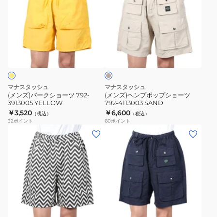
ズ)
ズ)
パ
ヘ
ー
ン
ク
プ
サ
シ
ポ
ン
ョ
ッ
ド
ベ
ー
プ
ー
ツ
シ
ジ
マナスタッシュ
マナスタッシュ
ュ
792-
ョ
(メンズ)パークショーツ 792-
(メンズ)ヘンプポップショーツ
3913005 YELLOW
792-4113003 SAND
3913005
ー
￥3,520
￥6,600
（税込）
（税込）
YELLOW
ツ
32
ポイント
60
ポイント
792-
(メ
(メ
4113003
ン
ン
SAND
ズ)
ズ)
ジ
ヘ
グ
ン
ザ
プ
ネ
ク
ポ
イ
CHILLIWACK
ッ
ビ