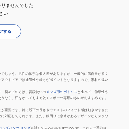
かりませんでした
さい
アする
いでしょう。男性の体形は個人差がありますが、一般的に筋肉量が多く
やアウトドアでは通気性や軽さがポイントとなりますので、素材の違い
す。初めての方は、普段使いの
メンズ用のボトムス
と比べて、伸縮性や
使うなら、汗をかいてもすぐ乾くスポーツ専用のものがおすすめです。
とが重要です。特に股下の長さやウエストのフィット感は動きやすさに
軟に対応してくれます。また、膝周りに余裕があるデザインならスクワ
ロングパンツ メンズ
も試してみるのもおすすめです。これらは季節や