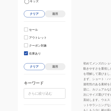
キッズ
クリア
適用
セール
アウトレット
クーポン対象
在庫あり
初めてメンズのショ
クリア
適用
動きやすさを重視し
を理解して選びまし
まず、ショート・ハ
キーワード
速乾性のある素材を
逆に、カジュアルな
次にサイズ選びです
直結します。ウエス
ットやランニングな
もしもう少し裾が長