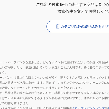
ご指定の検索条件に該当する商品は見つ
検索条件を変えてお探しくだ
カテゴリ以外の絞り込みをクリ
ート・ハーフパンツを選ぶとき、どんなポイントに注目すればよいのか迷う方も多
たい方が多いため、快適に動けるパンツを選ぶことが大切です。特に夏のスポーツ
ょう。
ーフパンツは膝上から膝丈くらいの丈が多く、動きやすさと涼しさを両立していま
選ぶと快適さが格段に上がります。例えば、ジョギングやジムでのトレーニングに
普段使いならデザイン性やカラーにも注目すると良いでしょう。
が、男性は足の幅が広めの方も多いため、試着して動きやすさを実際に確認するこ
トはゴム入りや紐で調節できるタイプが初心者には扱いやすく、体形の変化にも柔
どの動作も妨げません。
いタイプが気になる場合は、同じく動きやすさが特徴の
クロップドパンツ メンズ
や