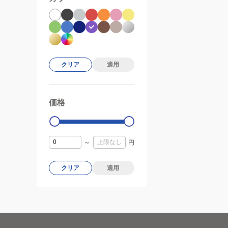
クリア
適用
価格
99000
0
～
円
クリア
適用