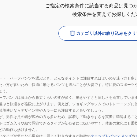
ご指定の検索条件に該当する商品は見つ
検索条件を変えてお探しくだ
カテゴリ以外の絞り込みをクリ
ート・ハーフパンツを選ぶとき、どんなポイントに注目すればよいのか迷う方も多
たい方が多いため、快適に動けるパンツを選ぶことが大切です。特に夏のスポーツ
ょう。
ーフパンツは膝上から膝丈くらいの丈が多く、動きやすさと涼しさを両立していま
選ぶと快適さが格段に上がります。例えば、ジョギングやジムでのトレーニングに
普段使いならデザイン性やカラーにも注目すると良いでしょう。
が、男性は足の幅が広めの方も多いため、試着して動きやすさを実際に確認するこ
トはゴム入りや紐で調節できるタイプが初心者には扱いやすく、体形の変化にも柔
どの動作も妨げません。
いタイプが気になる場合は、同じく動きやすさが特徴の
クロップドパンツ メンズ
や