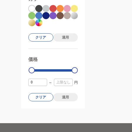
クリア
適用
価格
99000
0
～
円
クリア
適用