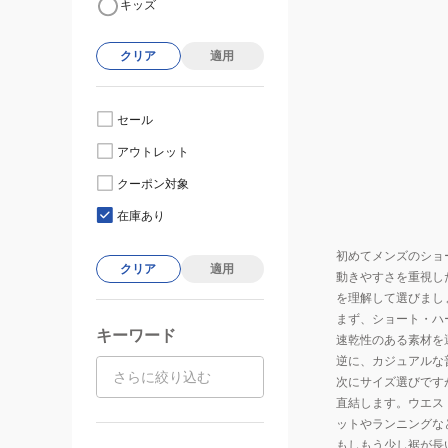
キッズ
クリア
適用
セール
アウトレット
クーポン対象
在庫あり
初めてメンズのショ
クリア
適用
動きやすさを重視し
を理解して選びまし
まず、ショート・ハ
キーワード
速乾性のある素材を
逆に、カジュアルな
次にサイズ選びです
直結します。ウエス
ットやランニングな
もしもう少し裾が長