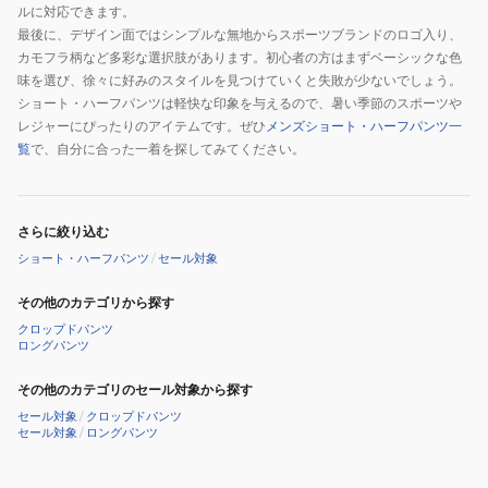
ルに対応できます。
最後に、デザイン面ではシンプルな無地からスポーツブランドのロゴ入り、
カモフラ柄など多彩な選択肢があります。初心者の方はまずベーシックな色
味を選び、徐々に好みのスタイルを見つけていくと失敗が少ないでしょう。
ショート・ハーフパンツは軽快な印象を与えるので、暑い季節のスポーツや
レジャーにぴったりのアイテムです。ぜひ
メンズショート・ハーフパンツ一
覧
で、自分に合った一着を探してみてください。
さらに絞り込む
ショート・ハーフパンツ
/
セール対象
その他のカテゴリから探す
クロップドパンツ
ロングパンツ
その他のカテゴリのセール対象から探す
セール対象
/
クロップドパンツ
セール対象
/
ロングパンツ