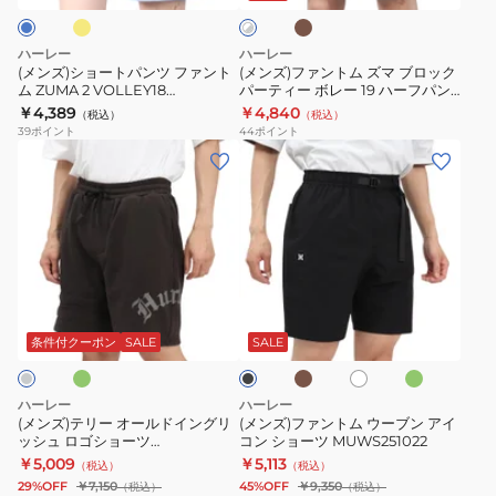
ン
ョ
MWS2411017
ト
ン
ズ
×
ー
ツ
マ
グ
ハーレー
ハーレー
ツ
フ
ブ
レ
(メンズ)ショートパンツ ファント
(メンズ)ファントム ズマ ブロック
ー
ハ
ム ZUMA 2 VOLLEY18
パーティー ボレー 19 ハーフパン
ァ
ロ
MWS0006960
ツ 水陸両用 MWS0007670
￥4,389
￥4,840
ー
（税込）
（税込）
ン
ッ
39
ポイント
44
ポイント
フ
ト
ク
(メ
(メ
パ
ム
パ
ン
ン
ン
ZUMA
ー
ズ)
ズ)
ツ
2
テ
テ
フ
MWS2411015
VOLLEY18
ィ
リ
ァ
MWS0006960
ー
ー
ン
ダ
モ
ダ
ホ
ブ
ボ
オ
ト
カ
ー
ワ
ラ
レ
チ
ク
ー
ム
イ
ッ
条件付クーポン
SALE
SALE
ャ
グ
ト
ー
ク
ル
ウ
リ
19
ド
ー
ー
ハーレー
ハーレー
ン
ハ
イ
ブ
(メンズ)テリー オールドイングリ
(メンズ)ファントム ウーブン アイ
ー
ッシュ ロゴショーツ
コン ショーツ MUWS251022
ン
ン
MCWS251069
￥5,009
￥5,113
フ
（税込）
（税込）
グ
ア
29%OFF
￥7,150
45%OFF
￥9,350
（税込）
（税込）
パ