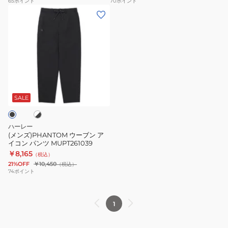
65
ポイント
70
ポイント
(メ
ボ
ツ
ン
レ
MUWS261037
ズ)PHANTOM
ー
ウ
18
ー
ハ
ブ
ー
ホ
ン
フ
ア
パ
SALE
イ
ン
コ
ツ
ハーレー
ン
短
(メンズ)PHANTOM ウーブン ア
イコン パンツ MUPT261039
パ
パ
￥8,165
（税込）
ン
ン
21%OFF
￥10,450
（税込）
ツ
MWS07915-
74
ポイント
MUPT261039
407
1