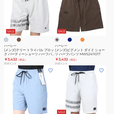
ズ)
ズ)
テ
ピ
リ
グ
ー
メ
ダ
ブ
オ
ダ
ト
ン
ル
レ
ー
ー
ン
ラ
ト
ク
SALE
SALE
グ
ジ
ブ
イ
ダ
レ
ラ
バ
イ
ー
ウ
ハーレー
ハーレー
ン
ル
ド
(メンズ)テリー トライバル ブロッ
(メンズ)ピグメント ダイド ショー
ク パーティーショーツ ハーフパ
ツ ハーフパンツ MWS2411017
ブ
シ
ンツ MWS2411015
￥3,432
￥3,432
（税込）
（税込）
ロ
ョ
31
ポイント
31
ポイント
ッ
ー
(メ
(メ
ク
ツ
ン
ン
パ
ハ
ズ)
ズ)
ー
ー
シ
フ
テ
フ
ョ
ァ
ィ
パ
ー
ン
マ
ブ
ホ
ー
ン
ト
ト
ラ
ワ
シ
ツ
ウ
パ
ム
SALE
イ