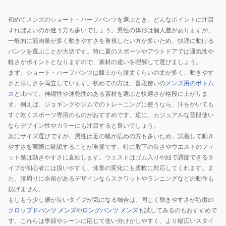
初めてメンズのショート・ハーフパンツを選ぶとき、どんなポイントに注目
すればよいのか迷う方も多いでしょう。男性の体形は個人差がありますが、
一般的に筋肉量が多く動きやすさを重視したい方が多いため、快適に動ける
パンツを選ぶことが大切です。特に夏のスポーツやアウトドアでは通気性や
軽さがポイントとなりますので、素材の違いを理解して選びましょう。
まず、ショート・ハーフパンツは膝上から膝丈くらいの丈が多く、動きやす
さと涼しさを両立しています。初めての方は、普段使いの
メンズ用のボトム
ス
と比べて、伸縮性や速乾性のある素材を選ぶと快適さが格段に上がりま
す。例えば、ジョギングやジムでのトレーニングに使うなら、汗をかいても
すぐ乾くスポーツ専用のものがおすすめです。逆に、カジュアルな普段使い
ならデザイン性やカラーにも注目すると良いでしょう。
次にサイズ選びですが、男性は足の幅が広めの方も多いため、試着して動き
やすさを実際に確認することが重要です。特に股下の長さやウエストのフィ
ット感は動きやすさに直結します。ウエストはゴム入りや紐で調節できるタ
イプが初心者には扱いやすく、体形の変化にも柔軟に対応してくれます。ま
た、膝周りに余裕があるデザインならスクワットやランニングなどの動作も
妨げません。
もしもう少し裾が長いタイプが気になる場合は、同じく動きやすさが特徴の
クロップドパンツ メンズ
や
ロングパンツ メンズ
も試してみるのもおすすめで
す。これらは季節やシーンに応じて使い分けがしやすく、より幅広いスタイ