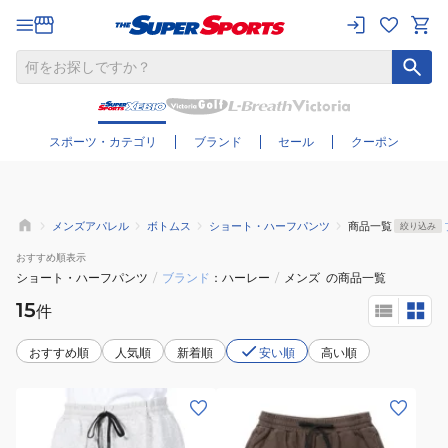
さらに絞り込む
スポーツ・カテゴリ
ブランド
セール
クーポン
メンズアパレル
ボトムス
ショート・ハーフパンツ
商品一覧
絞り込み
おすすめ
順表示
ショート・ハーフパンツ
/
ブランド
ハーレー
/
メンズ
の商品一覧
15
件
おすすめ順
人気順
新着順
安い順
高い順
(メ
(メ
ン
ン