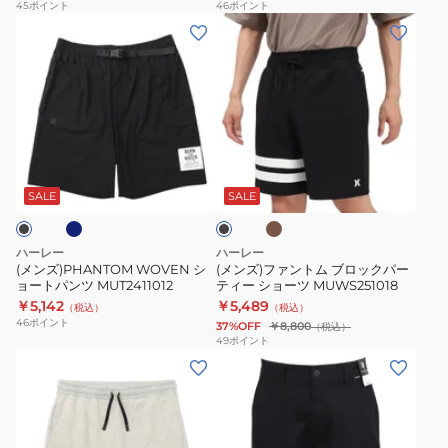
リ
イ
45
ポイント
46
ポイント
ン
(メ
(メ
ッ
コ
ツ
ン
ン
シ
ン
水
ズ)PHANTOM
ズ)
ュ
シ
陸
WOVEN
フ
ロ
ョ
両
シ
ァ
ゴ
ー
用
ョ
ン
シ
ツ
ブ
モ
ブ
MWS0007670
ー
ト
ョ
MUWS251022
カ
ラ
チ
ト
ム
ー
ッ
SALE
SALE
ャ
ク
パ
ブ
ツ
ン
ロ
MCWS251069
ハーレー
ハーレー
ツ
ッ
(メンズ)PHANTOM WOVEN シ
(メンズ)ファントム ブロックパー
ョートパンツ MUT2411012
ティー ショーツ MUWS251018
MUT2411012
ク
￥5,142
￥5,489
（税込）
（税込）
パ
46
ポイント
37%OFF
￥8,800
（税込）
ー
49
ポイント
(メ
(メ
テ
ン
ン
ィ
ズ)
ズ)ICON
ー
テ
WALKSHORT
シ