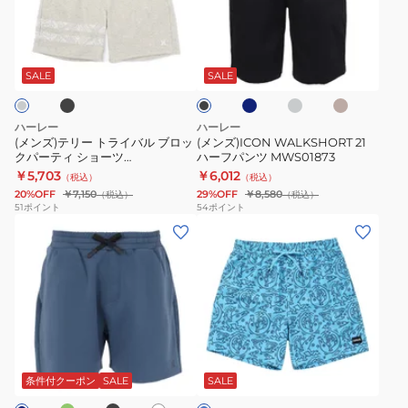
リ
21
ョ
ー
ハ
ー
ブ
ネ
グ
ベ
ブ
ト
ー
ツ
イ
レ
ー
ラ
ビ
ー
ジ
ラ
フ
MUWS251018
ッ
SALE
SALE
ー
ュ
ク
イ
パ
バ
ン
ハーレー
ハーレー
ル
ツ
(メンズ)テリー トライバル ブロッ
(メンズ)ICON WALKSHORT 21
クパーティ ショーツ
ハーフパンツ MWS01873
ブ
MWS01873
MCWS251067
￥5,703
￥6,012
（税込）
（税込）
ロ
20%OFF
￥7,150
29%OFF
￥8,580
（税込）
（税込）
ッ
51
ポイント
54
ポイント
(メ
(メ
ク
ン
ン
パ
ズ)
ズ)
ー
フ
キ
テ
ァ
ー
ィ
ン
ス・
シ
オ
ブ
ホ
ブ
ト
ヘ
ョ
ラ
ワ
ル
ッ
ム
リ
イ
ー
ー
条件付クーポン
SALE
SALE
ク
ト
サ
ン
ツ