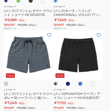
マ
グ
MCWS251067
ハーレー
ハーレー
ー
CANNONBALL
(メンズ)ファントム サマー スウェ
(メンズ)キース・ヘリング
ット ショーツ MCWS251135
CANNONBALL VOLLEY 17 ショ
ス
VOLLEY
ートパンツ MBS11885-460
￥6,589
￥7,249
（税込）
（税込）
ウ
17
20%OFF
￥8,250
12%OFF
￥8,250
（税込）
（税込）
ェ
シ
59
ポイント
65
ポイント
(メ
(メ
ッ
ョ
ン
ン
ト
ー
ズ)
ズ)PHANTOM
シ
ト
フ
ウ
ョ
パ
ァ
ー
ー
ン
ン
ブ
ツ
ツ
ブ
ラ
ホ
ブ
ト
ン
MCWS251135
MBS11885-
ル
イ
ワ
ラ
ー
ト
ム
ア
イ
460
ッ
SALE
SALE
グ
ブ
ト
ク
ズ
イ
レ
ル
ー
コ
ー
ー
ハーレー
ハーレー
マ
ン
(メンズ)ファントム ズーマ スリー
(メンズ)PHANTOM ウーブン ア
ボレー18 ハーフパンツ 短パン
イコン ショーツ MUWS261037
ス
シ
MWS07915-407
￥7,249
￥7,723
（税込）
（税込）
リ
ョ
12%OFF
￥8,250
17%OFF
￥9,350
（税込）
（税込）
ー
ー