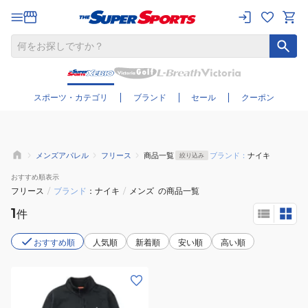
さらに絞り込む
スポーツ・カテゴリ
ブランド
セール
クーポン
メンズアパレル
フリース
商品一覧
ブランド：
ナイキ
絞り込み
おすすめ
順表示
フリース
/
ブランド
ナイキ
/
メンズ
の商品一覧
1
件
おすすめ順
人気順
新着順
安い順
高い順
(メ
ン