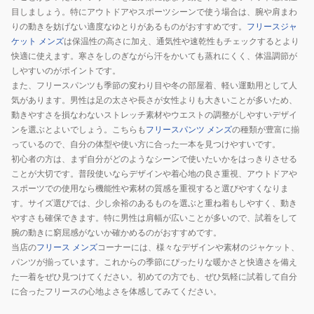
キ
目しましょう。特にアウトドアやスポーツシーンで使う場合は、腕や肩まわ
ン
りの動きを妨げない適度なゆとりがあるものがおすすめです。
フリースジャ
グ
ケット メンズ
は保温性の高さに加え、通気性や速乾性もチェックするとより
ト
快適に使えます。寒さをしのぎながら汗をかいても蒸れにくく、体温調節が
しやすいのがポイントです。
ッ
また、フリースパンツも季節の変わり目や冬の部屋着、軽い運動用として人
プ
気があります。男性は足の太さや長さが女性よりも大きいことが多いため、
ス
動きやすさを損なわないストレッチ素材やウエストの調整がしやすいデザイ
IM4234-
ンを選ぶとよいでしょう。こちらも
フリースパンツ メンズ
の種類が豊富に揃
010
っているので、自分の体型や使い方に合った一本を見つけやすいです。
初心者の方は、まず自分がどのようなシーンで使いたいかをはっきりさせる
ことが大切です。普段使いならデザインや着心地の良さ重視、アウトドアや
スポーツでの使用なら機能性や素材の質感を重視すると選びやすくなりま
す。サイズ選びでは、少し余裕のあるものを選ぶと重ね着もしやすく、動き
やすさも確保できます。特に男性は肩幅が広いことが多いので、試着をして
腕の動きに窮屈感がないか確かめるのがおすすめです。
当店の
フリース メンズ
コーナーには、様々なデザインや素材のジャケット、
パンツが揃っています。これからの季節にぴったりな暖かさと快適さを備え
た一着をぜひ見つけてください。初めての方でも、ぜひ気軽に試着して自分
に合ったフリースの心地よさを体感してみてください。