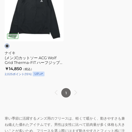
ズ)
カ
ッ
ト
ソ
ー
NEW
ACG
Wolf
ナイキ
Grid
(メンズ)カットソー ACG Wolf
Grid Therma-FIT ハーフジップ
Therma-
ハイキングトップス IM4234-010
￥14,850
（税込）
FIT
UP
2,025
ポイント
(
15
%)
ハ
ー
フ
1
ジ
ッ
プ
寒い季節に活躍するメンズ用のフリースは、軽くて暖かく、動きやすさも兼
ハ
ね備えた優れたアイテムです。男性は女性に比べて筋肉量が多く体格も大き
イ
いことが多いため、フリースを選ぶ際にはまず動きやすさとフィット感に注