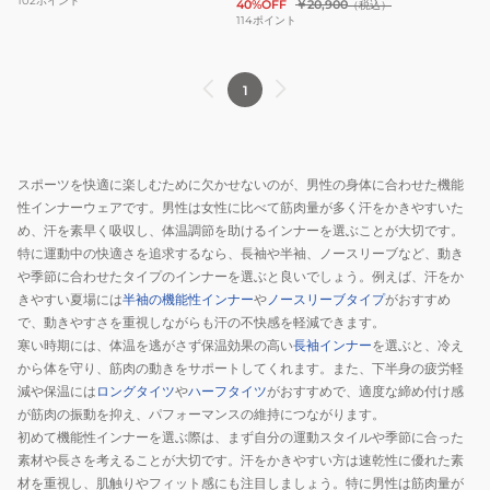
102
ポイント
40%OFF
￥20,900
（税込）
181-
SERIES-
114
ポイント
71540
5
ロ
1
ン
グ
タ
イ
スポーツを快適に楽しむために欠かせないのが、男性の身体に合わせた機能
ツ
性インナーウェアです。男性は女性に比べて筋肉量が多く汗をかきやすいた
181-
め、汗を素早く吸収し、体温調節を助けるインナーを選ぶことが大切です。
70510
特に運動中の快適さを追求するなら、長袖や半袖、ノースリーブなど、動き
や季節に合わせたタイプのインナーを選ぶと良いでしょう。例えば、汗をか
きやすい夏場には
半袖の機能性インナー
や
ノースリーブタイプ
がおすすめ
で、動きやすさを重視しながらも汗の不快感を軽減できます。
寒い時期には、体温を逃がさず保温効果の高い
長袖インナー
を選ぶと、冷え
から体を守り、筋肉の動きをサポートしてくれます。また、下半身の疲労軽
減や保温には
ロングタイツ
や
ハーフタイツ
がおすすめで、適度な締め付け感
が筋肉の振動を抑え、パフォーマンスの維持につながります。
初めて機能性インナーを選ぶ際は、まず自分の運動スタイルや季節に合った
素材や長さを考えることが大切です。汗をかきやすい方は速乾性に優れた素
材を重視し、肌触りやフィット感にも注目しましょう。特に男性は筋肉量が