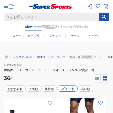
さらに絞り込む
スポーツ・カテゴリ
ブランド
セール
クーポン
メンズアパレル
機能性インナーウェア
商品一覧
ブランド：
スキ
絞り込み
おすすめ
順表示
機能性インナーウェア
/
ブランド
スキンズ
/
メンズ
の商品一覧
36
件
おすすめ順
人気順
新着順
安い順
高い順
(メ
(メ
ン
ン