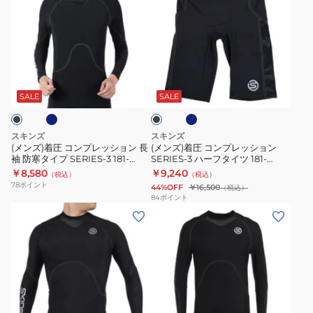
イ
イ
ズ)
ズ)
ツ
ツ
着
着
181-
181-
圧
圧
71110
71110
コ
コ
ネ
ネ
ブ
ン
ン
イ
ラ
ビ
プ
プ
ッ
SALE
SALE
ー
ク
レ
レ
ッ
ッ
スキンズ
スキンズ
シ
シ
(メンズ)着圧 コンプレッション 長
(メンズ)着圧 コンプレッション
袖 防寒タイプ SERIES-3 181-
SERIES-3 ハーフタイツ 181-
ョ
ョ
20312
70340
￥8,580
￥9,240
（税込）
（税込）
ン
ン
78
ポイント
44%OFF
￥16,500
（税込）
長
SERIES-
84
ポイント
(メ
(メ
袖
3
ン
ン
防
ハ
ズ)
ズ)
寒
ー
着
着
タ
フ
圧
圧
イ
タ
長
コ
プ
イ
ネ
ネ
ブ
袖
ン
SERIES-
ツ