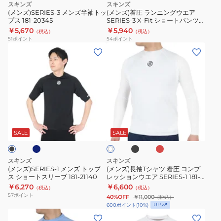
スキンズ
スキンズ
ッ
ウ
ス
(メンズ)SERIES-3 メンズ半袖トッ
(メンズ)着圧 ランニングウエア
プス 181-20345
SERIES-3 X-Fit ショートパンツ
プ
エ
リ
181-70345-019
￥5,670
￥5,940
（税込）
（税込）
ス
ア
ー
51
ポイント
54
ポイント
181-
SERIES-
ブ
(メ
(メ
20345
3
ユ
ン
ン
X-
ニ
ズ)SERIES-
ズ)
Fit
セ
1
長
シ
ッ
メ
袖
ョ
ク
ン
T
ネ
ブ
レ
ホ
ー
ス
ズ
シ
ラ
ッ
ワ
ト
2.0
ッ
ド
ト
ャ
SALE
SALE
イ
ク
パ
183-
ト
ッ
ツ
ン
00320-
プ
着
スキンズ
スキンズ
ツ
ス
圧
(メンズ)SERIES-1 メンズ トップ
(メンズ)長袖Tシャツ 着圧 コンプ
181-
ス ショートスリーブ 181-21140
レッションウエア SERIES-1 181-
シ
コ
20110
￥6,270
￥6,600
70345-
（税込）
（税込）
ョ
ン
57
ポイント
40%OFF
￥11,000
（税込）
019
ー
プ
UP
600
ポイント
(
10
%)
ト
レ
(メ
(メ