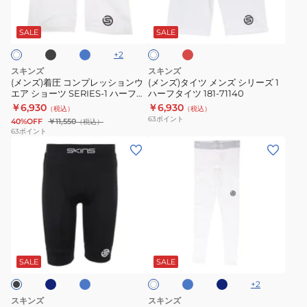
ブ
ブ
レ
ホ
エ
ス
ン
メ
ル
ッ
ワ
ア
リ
ー
ド
プ
ン
SALE
SALE
イ
ト
SERIES-
ー
レ
ズ
+
2
1
ブ
ッ
シ
スキンズ
スキンズ
181-
181-
シ
リ
(メンズ)着圧 コンプレッションウ
(メンズ)タイツ メンズ シリーズ 1
エア ショーツ SERIES-1 ハーフタ
ハーフタイツ 181-71140
20110
21110
ョ
ー
イツ 181-70140
￥6,930
￥6,930
（税込）
（税込）
ン
ズ
63
ポイント
40%OFF
￥11,550
（税込）
ウ
1
63
ポイント
(メ
(メ
エ
ハ
ン
ン
ア
ー
ズ)
ズ)
シ
フ
タ
タ
ョ
タ
イ
イ
ー
イ
ツ
ツ
ツ
ツ
ネ
サ
サ
ネ
ホ
メ
メ
SERIES-
181-
ッ
ッ
イ
ワ
ク
ク
ビ
ン
ン
1
71140
SALE
SALE
イ
ス
ス
ー
ト
ズ
ズ
ハ
+
2
シ
着
ー
スキンズ
スキンズ