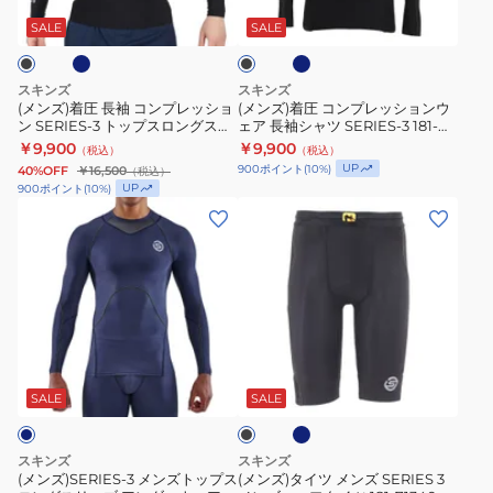
イ
ラ
ビ
コ
プ
3
181-
ッ
SALE
SALE
ー
ク
ン
レ
181-
70340
プ
ッ
20312
スキンズ
スキンズ
レ
シ
(メンズ)着圧 長袖 コンプレッショ
(メンズ)着圧 コンプレッションウ
ン SERIES-3 トップスロングスリ
ェア 長袖シャツ SERIES-3 181-
ッ
ョ
ーブ 181-20310
20318
￥9,900
￥9,900
（税込）
（税込）
シ
ン
UP
900
ポイント
(
10
%)
40%OFF
￥16,500
（税込）
ョ
ウ
UP
900
ポイント
(
10
%)
ン
ェ
(メ
(メ
SERIES-
ア
ン
ン
3
長
ズ)SERIES-
ズ)
ト
袖
3
タ
ッ
シ
メ
イ
プ
ャ
ン
ツ
ネ
ブ
ス
ツ
ズ
メ
イ
ラ
ロ
SERIES-
ビ
ト
ン
ッ
SALE
SALE
ー
ク
ン
3
ッ
ズ
グ
181-
プ
SERIES
スキンズ
スキンズ
ス
20318
ス
3
(メンズ)SERIES-3 メンズトップス
(メンズ)タイツ メンズ SERIES 3