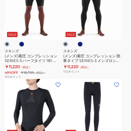
着
着
グ
71310-
圧
圧
タ
019
コ
コ
イ
ネ
ネ
ブ
ン
ン
ツ
イ
ラ
ビ
プ
プ
181-
ッ
SALE
SALE
ー
ク
レ
レ
70310
ッ
ッ
スキンズ
スキンズ
シ
シ
(メンズ)着圧 コンプレッション
(メンズ)着圧 コンプレッション 防
SERIES-5 ハーフタイツ 181-
寒タイプ SERIES-3 メンズロング
ョ
ョ
70540
タイツ 181-70312
￥11,220
￥11,220
（税込）
（税込）
ン
ン
102
ポイント
40%OFF
￥18,700
（税込）
SERIES-
防
102
ポイント
(メ
(メ
5
寒
ン
ン
ハ
タ
ズ)SERIES-
ズ)SERIES-
ー
イ
5
3
フ
プ
長
ト
タ
SERIES-
袖
ラ
イ
3
ブ
ト
ベ
ツ
メ
ラ