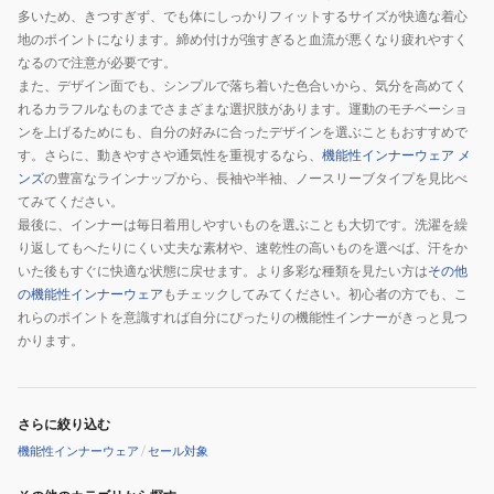
多いため、きつすぎず、でも体にしっかりフィットするサイズが快適な着心
地のポイントになります。締め付けが強すぎると血流が悪くなり疲れやすく
なるので注意が必要です。
また、デザイン面でも、シンプルで落ち着いた色合いから、気分を高めてく
れるカラフルなものまでさまざまな選択肢があります。運動のモチベーショ
ンを上げるためにも、自分の好みに合ったデザインを選ぶこともおすすめで
す。さらに、動きやすさや通気性を重視するなら、
機能性インナーウェア メ
ンズ
の豊富なラインナップから、長袖や半袖、ノースリーブタイプを見比べ
てみてください。
最後に、インナーは毎日着用しやすいものを選ぶことも大切です。洗濯を繰
り返してもへたりにくい丈夫な素材や、速乾性の高いものを選べば、汗をか
いた後もすぐに快適な状態に戻せます。より多彩な種類を見たい方は
その他
の機能性インナーウェア
もチェックしてみてください。初心者の方でも、こ
れらのポイントを意識すれば自分にぴったりの機能性インナーがきっと見つ
かります。
さらに絞り込む
機能性インナーウェア
/
セール対象