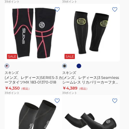
39
ポイント
39
ポイント
イ
ダ
ク
(メ
(メ
ツ
ー
ス
ン
ン
MX
ウ
ス
ズ、
ズ、
183-
ェ
ポ
レ
レ
01370
ア
ー
デ
デ
183-
ツ
ィ
ィ
ネ
ブ
01370-
サ
ー
ー
イ
ラ
098
ポ
ビ
ス)SERIES-
ス)3
ッ
SALE
SALE
ー
ー
ク
3
Seamless
タ
カ
シ
スキンズ
スキンズ
ー
ー
ー
(メンズ、レディース)SERIES-3 カ
(メンズ、レディース)3 Seamless
183-
ーフタイツMX 183-01370-018
シームレス リカバリーカーフタイ
フ
ム
ツ 183-01372
￥4,350
￥4,389
00370
（税込）
（税込）
タ
レ
39
ポイント
39
ポイント
イ
ス
(メ
(メ
ツ
リ
ン
ン
MX
カ
ズ、
ズ、
183-
バ
レ
レ
01370-
リ
デ
デ