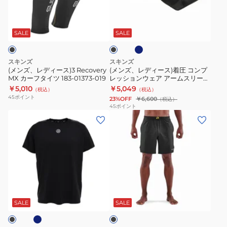
018
ー
ィ
ィ
ネ
ブ
カ
ー
ー
イ
ラ
ー
ビ
ス)3
ス)
ッ
SALE
SALE
ー
フ
ク
Recovery
着
タ
MX
圧
スキンズ
スキンズ
イ
カ
コ
(メンズ、レディース)3 Recovery
(メンズ、レディース)着圧 コンプ
ツ
MX カーフタイツ 183-01373-019
レッションウェア アームスリーブ
ー
ン
ユニセックス 2.0 183-00320-
￥5,010
￥5,049
183-
（税込）
（税込）
フ
プ
45
ポイント
23%OFF
￥6,600
（税込）
01372
タ
レ
45
ポイント
(メ
(メ
イ
ッ
ン
ン
ツ
シ
ズ)SERIES-
ズ)
183-
ョ
3
着
01373-
ン
メ
圧
019
ウ
ン
ラ
ェ
ネ
ブ
ズ
ン
ア
ラ
半
ニ
ア
ッ
SALE
SALE
ク
袖
ン
ー
ト
グ
ム