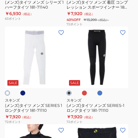
リ
圧
フ
(メンズ)タイツ メンズ シリーズ 1
(メンズ)タイツ メンズ 着圧 コンプ
ハーフタイツ 181-71140
レッション スポーツインナー 181-
ー
コ
タ
70110
￥6,930
￥7,920
（税込）
（税込）
ズ
ン
イ
63
ポイント
40%OFF
￥13,200
（税込）
1
プ
ツ
72
ポイント
(メ
(メ
ハ
レ
181-
ン
ン
ー
ッ
70140
ズ)
ズ)
フ
シ
タ
タ
タ
ョ
イ
イ
イ
ン
ツ
ツ
ツ
ス
ネ
レ
サ
ブ
メ
メ
181-
ポ
ッ
ッ
ラ
ド
ク
ン
ン
71140
ー
ッ
SALE
SALE
ス
ク
ズ
ズ
ツ
SERIES
SERIES-
イ
スキンズ
スキンズ
1
1
ン
(メンズ)タイツ メンズ SERIES 1
(メンズ)タイツ メンズ SERIES-1
ロングタイツ 181-71110
ロングタイツ 181-71110
ロ
ロ
ナ
￥7,920
￥7,920
（税込）
（税込）
ン
ン
ー
72
ポイント
72
ポイント
グ
グ
181-
(メ
(メ
タ
タ
70110
ン
ン