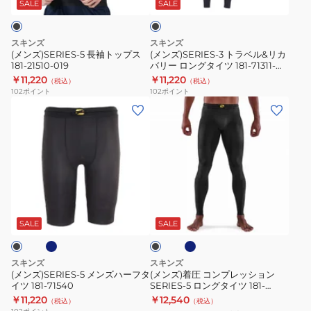
ッ
ル
181-
ン
ッ
SALE
SALE
ク
プ
&
70540
ズ
ス
リ
ロ
スキンズ
スキンズ
181-
カ
ン
(メンズ)SERIES-5 長袖トップス
(メンズ)SERIES-3 トラベル&リカ
181-21510-019
バリー ロングタイツ 181-71311-
21510-
バ
グ
019
￥11,220
￥11,220
（税込）
（税込）
019
リ
タ
102
ポイント
102
ポイント
ー
イ
(メ
(メ
ロ
ツ
ン
ン
ン
181-
ズ)SERIES-
ズ)
グ
70312
5
着
タ
メ
圧
イ
ン
コ
ネ
ネ
ブ
ツ
ズ
ン
イ
ラ
181-
ビ
ハ
プ
ッ
SALE
SALE
ー
71311-
ク
ー
レ
019
フ
ッ
スキンズ
スキンズ
タ
シ
(メンズ)SERIES-5 メンズハーフタ
(メンズ)着圧 コンプレッション
イツ 181-71540
SERIES-5 ロングタイツ 181-
イ
ョ
70510
￥11,220
￥12,540
（税込）
（税込）
ツ
ン