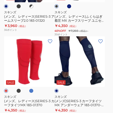
ー
ク
41310-
ク
3
ふ
098
ア
く
スキンズ
スキンズ
ー
ら
(メンズ、レディース)SERIES-3 ア
(メンズ、レディース)ふくらはぎ
ームスリーブ2.0 183-01320
着圧 MX カーフスリーブ ユニセッ
ム
は
クス スポーツサポーター 183-
￥3,960
￥4,350
（税込）
（税込）
ス
ぎ
00370
36
ポイント
40%OFF
￥7,260
（税込）
リ
着
39
ポイント
(メ
(メ
ー
圧
ン
ン
ブ
MX
ズ、
ズ)SERIES-
2.0
カ
レ
3
183-
ー
デ
カ
01320
フ
ィ
ー
ス
ブ
ブ
ネ
ー
フ
リ
ル
イ
ー
ス)SERIES-
タ
ー
ビ
SALE
SALE
ー
3
イ
ブ
カ
ツ
ユ
スキンズ
スキンズ
ー
MX
ニ
(メンズ、レディース)SERIES-3 カ
(メンズ)SERIES-3 カーフタイツ
ーフタイツMX 183-01370
MX アンダーウェア 183-01370-
フ
ア
セ
098
￥4,350
￥4,350
（税込）
（税込）
タ
ン
ッ