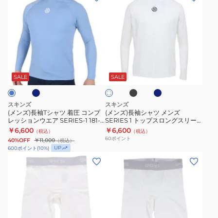
ス
ッ
ン
ン
リ
シ
ズ)
ズ)
ー
ョ
長
長
ブ
ン
袖
袖
181-
ウ
T
シ
ネ
ブ
ネ
ホ
21140
エ
シ
ャ
ラ
イ
ワ
ア
ッ
ビ
ャ
ツ
SALE
SALE
イ
ク
ー
ト
SERIES-
ツ
メ
1
着
ン
スキンズ
スキンズ
181-
圧
ズ
(メンズ)長袖Tシャツ 着圧 コンプ
(メンズ)長袖シャツ メンズ
レッションウエア SERIES-1 181-
SERIES 1 トップスロングスリー
20110
コ
SERIES
20110
ブ 181-21110
￥6,600
￥6,600
（税込）
（税込）
ン
1
60
ポイント
40%OFF
￥11,000
（税込）
プ
ト
UP
600
ポイント
(
10
%)
レ
ッ
(メ
(メ
ッ
プ
ン
ン
シ
ス
ズ)
ズ)
ョ
ロ
着
タ
ン
ン
圧
イ
ウ
グ
コ
ツ