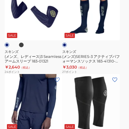
ズ、
ズ)SERIES-
レ
3
デ
ア
ィ
ク
ブ
ネ
ー
テ
イ
ス)3
ィ
ビ
SALE
SALE
ー
Seamless
ブ
ア
パ
スキンズ
スキンズ
ー
フ
(メンズ、レディース)3 Seamless
(メンズ)SERIES-3 アクティブパフ
アームスリーブ 183-01321
ォーマンスソックス 183-41310-
ム
ォ
098
￥2,640
￥3,030
（税込）
（税込）
ス
ー
24
ポイント
27
ポイント
リ
マ
(メ
(メ
ー
ン
ン
ン
ブ
ス
ズ、
ズ、
183-
ソ
レ
レ
01321
ッ
デ
デ
ク
ィ
ィ
ブ
ネ
ブ
ブ
ス
ー
ー
イ
ラ
ラ
183-
ビ
ス)SERIES-
ス)
ッ
ッ
SALE
SALE