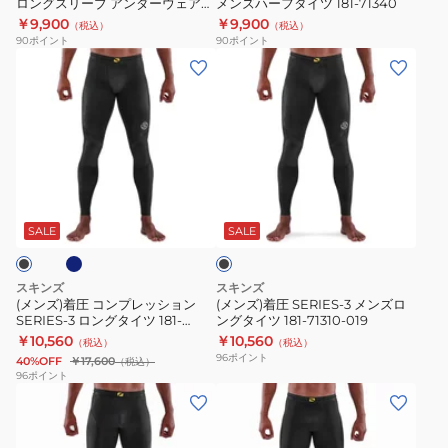
ロングスリーブ アンダーウェア
メンズハーフタイツ 181-71340
リ
ロ
メ
181-21310-098
￥9,900
￥9,900
（税込）
（税込）
ー
ン
ン
90
ポイント
90
ポイント
ブ
グ
ズ
(メ
(メ
181-
ス
ハ
ン
ン
20310
リ
ー
ズ)
ズ)
ー
フ
着
着
ブ
タ
圧
圧
ア
イ
コ
SERIES-
ネ
ブ
ン
ツ
ン
3
ラ
ダ
181-
プ
メ
ッ
SALE
SALE
ー
71340
ク
レ
ン
ウ
ッ
ズ
スキンズ
スキンズ
ェ
シ
ロ
(メンズ)着圧 コンプレッション
(メンズ)着圧 SERIES-3 メンズロ
ア
SERIES-3 ロングタイツ 181-
ングタイツ 181-71310-019
ョ
ン
70310
￥10,560
￥10,560
181-
（税込）
（税込）
ン
グ
96
ポイント
40%OFF
￥17,600
（税込）
21310-
SERIES-
タ
96
ポイント
098
(メ
(メ
3
イ
ン
ン
ロ
ツ
ズ)
ズ)
ン
181-