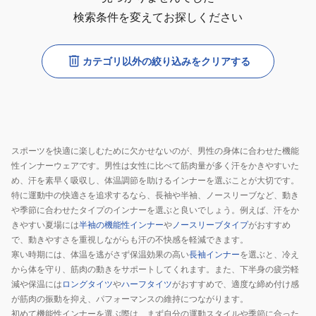
検索条件を変えてお探しください
カテゴリ以外の絞り込みをクリアする
スポーツを快適に楽しむために欠かせないのが、男性の身体に合わせた機能
性インナーウェアです。男性は女性に比べて筋肉量が多く汗をかきやすいた
め、汗を素早く吸収し、体温調節を助けるインナーを選ぶことが大切です。
特に運動中の快適さを追求するなら、長袖や半袖、ノースリーブなど、動き
や季節に合わせたタイプのインナーを選ぶと良いでしょう。例えば、汗をか
きやすい夏場には
半袖の機能性インナー
や
ノースリーブタイプ
がおすすめ
で、動きやすさを重視しながらも汗の不快感を軽減できます。
寒い時期には、体温を逃がさず保温効果の高い
長袖インナー
を選ぶと、冷え
から体を守り、筋肉の動きをサポートしてくれます。また、下半身の疲労軽
減や保温には
ロングタイツ
や
ハーフタイツ
がおすすめで、適度な締め付け感
が筋肉の振動を抑え、パフォーマンスの維持につながります。
初めて機能性インナーを選ぶ際は、まず自分の運動スタイルや季節に合った