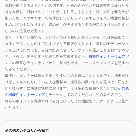
素材や長さを考えることが大切です。汗をかきやすい方は速乾性に優れた素
材を重視し、肌触りやフィット感にも注目しましょう。特に男性は筋肉量が
多いため、きつすぎず、でも体にしっかりフィットするサイズが快適な着心
地のポイントになります。締め付けが強すぎると血流が悪くなり疲れやすく
なるので注意が必要です。
また、デザイン面でも、シンプルで落ち着いた色合いから、気分を高めてく
れるカラフルなものまでさまざまな選択肢があります。運動のモチベーショ
ンを上げるためにも、自分の好みに合ったデザインを選ぶこともおすすめで
す。さらに、動きやすさや通気性を重視するなら、
機能性インナーウェア メ
ンズ
の豊富なラインナップから、長袖や半袖、ノースリーブタイプを見比べ
てみてください。
最後に、インナーは毎日着用しやすいものを選ぶことも大切です。洗濯を繰
り返してもへたりにくい丈夫な素材や、速乾性の高いものを選べば、汗をか
いた後もすぐに快適な状態に戻せます。より多彩な種類を見たい方は
その他
の機能性インナーウェア
もチェックしてみてください。初心者の方でも、こ
れらのポイントを意識すれば自分にぴったりの機能性インナーがきっと見つ
かります。
その他のカテゴリから探す