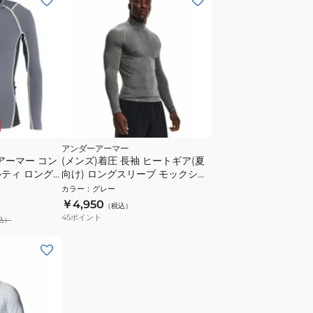
アンダーアーマー
アーマー コン
(メンズ)着圧 長袖 ヒートギア(夏
ティ ロング
向け) ロングスリーブ モックシャ
538 025
ツ 1369606 090 速乾 防臭 グレ
カラー
：
グレー
ー
￥4,950
（税込）
45
ポイント
込）