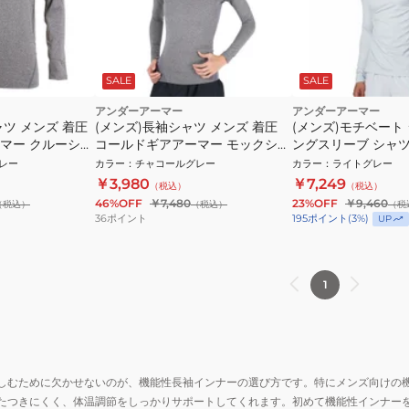
SALE
SALE
アンダーアーマー
アンダーアーマー
ャツ メンズ 着圧
(メンズ)長袖シャツ メンズ 着圧
(メンズ)モチベート
マー クルーシャ
コールドギアアーマー モックシャ
ングスリーブ シャツ 
 速乾
ツ 1366072 020 速乾
014
レー
カラー
：
チャコールグレー
カラー
：
ライトグレー
￥3,980
￥7,249
（税込）
（税込）
46%OFF
￥7,480
23%OFF
￥9,460
（税込）
（税込）
（税
36
ポイント
195
ポイント
(
3
%)
UP
1
しむために欠かせないのが、機能性長袖インナーの選び方です。特にメンズ向けの
たつきにくく、体温調節をしっかりサポートしてくれます。初めて機能性インナー