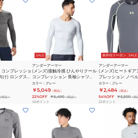
SALE
条件付クーポン
SALE
アンダーアーマー
アンダーアーマー
袖 コンプレッショ
(メンズ)接触冷感 ひんやりクール
(メンズ)ヒートギア
向け) ロングスリ
コンプレッション 長袖シャツ
プレッション ノベル
90 速乾
6012582 023
スリーブ シャツ 6001
カラー
：
グレー
カラー
：
グレー
￥5,049
￥2,484
（税込）
（税込）
22%OFF
￥6,490
54%OFF
￥5,500
（税込）
（税込）
（税
45
ポイント
22
ポイント