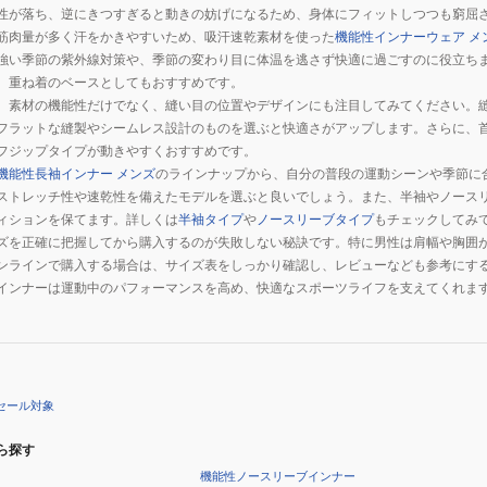
性が落ち、逆にきつすぎると動きの妨げになるため、身体にフィットしつつも窮屈
筋肉量が多く汗をかきやすいため、吸汗速乾素材を使った
機能性インナーウェア メ
強い季節の紫外線対策や、季節の変わり目に体温を逃さず快適に過ごすのに役立ち
、重ね着のベースとしてもおすすめです。
、素材の機能性だけでなく、縫い目の位置やデザインにも注目してみてください。
フラットな縫製やシームレス設計のものを選ぶと快適さがアップします。さらに、
フジップタイプが動きやすくおすすめです。
機能性長袖インナー メンズ
のラインナップから、自分の普段の運動シーンや季節に
ストレッチ性や速乾性を備えたモデルを選ぶと良いでしょう。また、半袖やノース
ィションを保てます。詳しくは
半袖タイプ
や
ノースリーブタイプ
もチェックしてみ
ズを正確に把握してから購入するのが失敗しない秘訣です。特に男性は肩幅や胸囲
ンラインで購入する場合は、サイズ表をしっかり確認し、レビューなども参考にす
インナーは運動中のパフォーマンスを高め、快適なスポーツライフを支えてくれま
セール対象
ら探す
機能性ノースリーブインナー