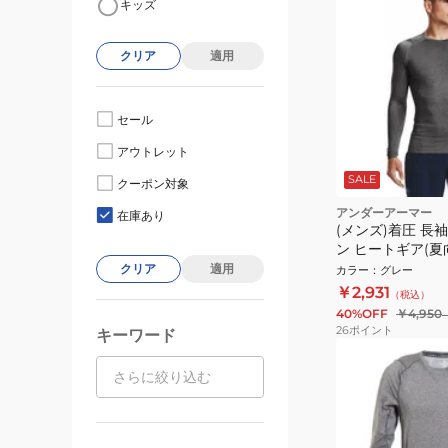
キッズ
クリア
適用
セール
アウトレット
SALE
クーポン対象
アンダーアーマー
在庫あり
(メンズ)着圧 長
ン ヒートギア(夏
ーブ 1361524 0
クリア
適用
カラー
：
グレー
￥2,931
（税込）
40%OFF
￥4,950
26
ポイント
キーワード