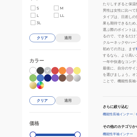
たりしすぎると保温
S
M
男性は女性に比べて
L
LL
タイプは、日差しの
3L
果も期待できるため
選ぶ際のポイントは
るので、できるだけ
クリア
適用
クルーネックやハー
初めての方は、まず
するなら、より高い
カラー
一年中快適なコンデ
最後に、自分のサイ
を選びましょう。オ
ことで、機能性長袖
クリア
適用
さらに絞り込む
機能性長袖インナー
/
価格
99000
0
その他のカテゴリか
機能性半袖インナー