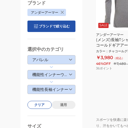
ブランド
アンダーアーマー
SALE
ブランドで絞り込む
アンダーアーマー
(メンズ)長袖Tシ
コールドギアアー
選択中のカテゴリ
ツ 1375528 019
カラー
：
チャコールグ
￥3,980
（税込）
アパレル
46%OFF
￥7,480
36
ポイント
機能性インナーウェア
機能性長袖インナー
クリア
適用
スポーツを快適に楽
サイズ
り、汗をかいてもべ