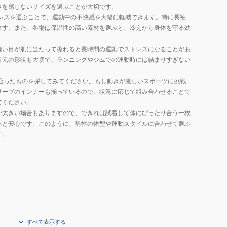
さを感じないサイズを選ぶことが大切です。
ンズ
を選ぶことで、運動中の不快感を大幅に軽減できます。特に長袖
ます。また、冬場は保温性の高い素材を選ぶと、冷えから身体を守る効
縫い目が肌に当たって擦れると長時間の運動でストレスになることがあ
首元の形状も大切で、ランニングやジムでの運動時には詰まりすぎない
合ったものを探してみてください。もし動きが激しいスポーツに挑戦
リーブのインナーも揃っているので、状況に応じて組み合わせることで
てください。
が大きい場合もありますので、できれば試着して体にぴったり合う一枚
ると安心です。このように、男性の体型や運動スタイルに合わせて選ぶ
す。
すべて表示する