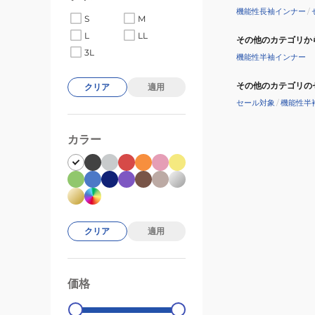
機能性長袖インナー
/
S
M
L
LL
その他のカテゴリか
3L
機能性半袖インナー
その他のカテゴリの
クリア
適用
セール対象
/
機能性半
カラー
クリア
適用
価格
99000
0