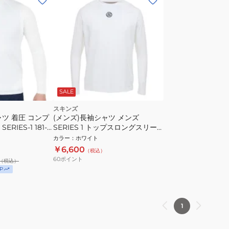
SALE
スキンズ
ャツ 着圧 コンプ
(メンズ)長袖シャツ メンズ
IES-1 181-
SERIES 1 トップスロングスリー
ブ 181-21110-004
カラー
：
ホワイト
￥6,600
（税込）
60
ポイント
（税込）
P
1