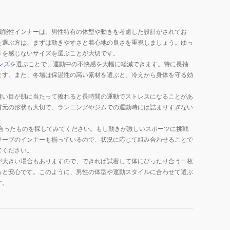
機能性インナーは、男性特有の体型や動きを考慮した設計がされてお
を選ぶ方は、まずは動きやすさと着心地の良さを重視しましょう。ゆっ
さを感じないサイズを選ぶことが大切です。
ンズ
を選ぶことで、運動中の不快感を大幅に軽減できます。特に長袖
ます。また、冬場は保温性の高い素材を選ぶと、冷えから身体を守る効
縫い目が肌に当たって擦れると長時間の運動でストレスになることがあ
首元の形状も大切で、ランニングやジムでの運動時には詰まりすぎない
合ったものを探してみてください。もし動きが激しいスポーツに挑戦
リーブのインナーも揃っているので、状況に応じて組み合わせることで
てください。
が大きい場合もありますので、できれば試着して体にぴったり合う一枚
ると安心です。このように、男性の体型や運動スタイルに合わせて選ぶ
す。