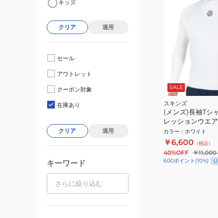
キッズ
クリア
適用
セール
アウトレット
SALE
クーポン対象
スキンズ
在庫あり
(メンズ)長袖Tシ
レッションウエア SER
20110-004
クリア
適用
カラー
：
ホワイト
￥6,600
（税込）
40%OFF
￥11,000
600
ポイント
(
10
%)
U
キーワード