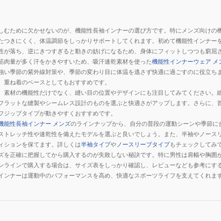
しむために欠かせないのが、機能性長袖インナーの選び方です。特にメンズ向けの
たつきにくく、体温調節をしっかりサポートしてくれます。初めて機能性インナー
性が落ち、逆にきつすぎると動きの妨げになるため、身体にフィットしつつも窮屈
筋肉量が多く汗をかきやすいため、吸汗速乾素材を使った
機能性インナーウェア メ
強い季節の紫外線対策や、季節の変わり目に体温を逃さず快適に過ごすのに役立ち
、重ね着のベースとしてもおすすめです。
、素材の機能性だけでなく、縫い目の位置やデザインにも注目してみてください。
フラットな縫製やシームレス設計のものを選ぶと快適さがアップします。さらに、
フジップタイプが動きやすくおすすめです。
機能性長袖インナー メンズ
のラインナップから、自分の普段の運動シーンや季節に
ストレッチ性や速乾性を備えたモデルを選ぶと良いでしょう。また、半袖やノース
ィションを保てます。詳しくは
半袖タイプ
や
ノースリーブタイプ
もチェックしてみ
ズを正確に把握してから購入するのが失敗しない秘訣です。特に男性は肩幅や胸囲
ンラインで購入する場合は、サイズ表をしっかり確認し、レビューなども参考にす
インナーは運動中のパフォーマンスを高め、快適なスポーツライフを支えてくれま