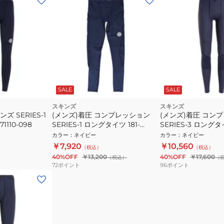
SALE
SALE
スキンズ
スキンズ
ズ SERIES-1
(メンズ)着圧 コンプレッション
(メンズ)着圧 コン
1110-098
SERIES-1 ロングタイツ 181-
SERIES-3 ロングタイ
70110-098
70310-098
カラー
：
ネイビー
カラー
：
ネイビー
￥7,920
￥10,560
（税込）
（税込）
40%OFF
￥13,200
40%OFF
￥17,600
（税込）
（
72
ポイント
96
ポイント