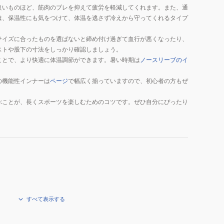
良いものほど、筋肉のブレを抑えて疲労を軽減してくれます。また、通
は、保温性にも気をつけて、体温を逃さず冷えから守ってくれるタイプ
サイズに合ったものを選ばないと締め付け過ぎて血行が悪くなったり、
ストや股下の寸法をしっかり確認しましょう。
ことで、より快適に体温調節ができます。暑い時期は
ノースリーブのイ
の機能性インナーは
ページ
で幅広く揃っていますので、初心者の方もぜ
ぶことが、長くスポーツを楽しむためのコツです。ぜひ自分にぴったり
すべて表示する