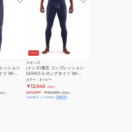
SALE
スキンズ
プレッション
(メンズ)着圧 コンプレッション
ツ 181-
SERIES-5 ロングタイツ 181-
70510-098
カラー
：
ネイビー
￥12,540
（税込）
40%OFF
￥20,900
税込）
（税込）
1,140
ポイント
(
10
%)
UP