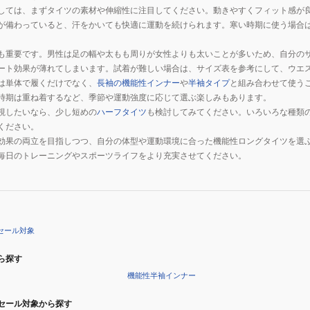
しては、まずタイツの素材や伸縮性に注目してください。動きやすくフィット感が
が備わっていると、汗をかいても快適に運動を続けられます。寒い時期に使う場合
も重要です。男性は足の幅や太もも周りが女性よりも太いことが多いため、自分の
ート効果が薄れてしまいます。試着が難しい場合は、サイズ表を参考にして、ウエ
は単体で履くだけでなく、
長袖の機能性インナー
や
半袖タイプ
と組み合わせて使う
時期は重ね着するなど、季節や運動強度に応じて選ぶ楽しみもあります。
視したいなら、少し短めの
ハーフタイツ
も検討してみてください。いろいろな種類
ください。
効果の両立を目指しつつ、自分の体型や運動環境に合った機能性ロングタイツを選
毎日のトレーニングやスポーツライフをより充実させてください。
セール対象
ら探す
機能性半袖インナー
セール対象から探す