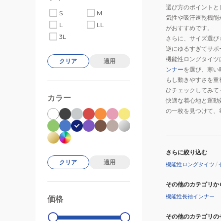
選び方のポイントと
S
M
気性や吸汗速乾機能
L
LL
がおすすめです。
3L
さらに、サイズ選び
逆にゆるすぎてサポ
機能性ロングタイツ
クリア
適用
ンナー
を選び、寒い
もし動きやすさを重
ひチェックしてみて
カラー
快適な着心地と運動
の一枚を見つけて、
さらに絞り込む
クリア
適用
機能性ロングタイツ
/
その他のカテゴリか
機能性長袖インナー
価格
99000
0
その他のカテゴリの