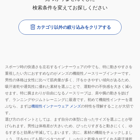
検索条件を変えてお探しください
カテゴリ以外の絞り込みをクリアする
スポーツ時の快適さを左右するインナーウェアの中でも、特に動きやすさを
重視したい方におすすめなのがメンズの機能性ノースリーブインナーです。
男性の体格は女性に比べて筋肉量が多く、汗をかきやすい傾向があるため、
吸汗速乾や通気性に優れた素材を選ぶことで、運動中の不快感を大きく減ら
せます。特に腕まわりが自由になるノースリーブは、肩や腕の動きを妨げ
ず、ランニングやジムトレーニングに最適です。初めて機能性インナーを選
ぶなら、まずは
機能性インナーウェア メンズ
の特性を理解することが大切で
す。
選び方のポイントとしては、まず自分の体型に合ったサイズを選ぶことが挙
げられます。男性は体格差が大きいため、ぴったりすぎると動きにくく、ゆ
るすぎると効果が半減してしまいます。次に、素材の機能をチェックしまし
ょう。汗をかいても肌にベタつかず、しっかりと乾燥させてくれる吸汗速乾