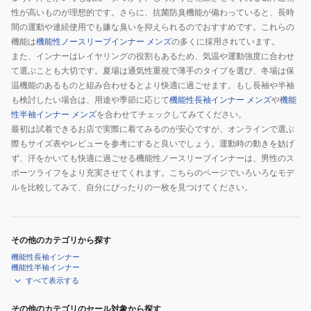
性が高いものが理想的です。さらに、抗菌防臭機能が備わっていると、長時
間の運動や連続使用でも嫌な臭いを抑えられるのでおすすめです。これらの
機能は
機能性ノースリーブインナー メンズ
の多くに採用されています。
また、インナーはレイヤリングの役割もあるため、気温や運動強度に合わせ
て選ぶことも大切です。夏場は通気性重視で薄手のタイプを選び、冬場は保
温機能のあるものと組み合わせるとより快適に過ごせます。もし長袖や半袖
も検討したい場合は、用途や季節に応じて
機能性長袖インナー メンズ
や
機能
性半袖インナー メンズ
を合わせてチェックしてみてください。
最初は試着できるお店で実際に着てみるのが安心ですが、オンラインで選ぶ
際もサイズ表やレビューを参考にすると良いでしょう。運動時の動きを妨げ
ず、汗をかいても快適に過ごせる機能性ノースリーブインナーは、男性のス
ポーツライフをより充実させてくれます。こちらのページでいろいろなモデ
ルを比較してみて、自分にぴったりの一枚を見つけてください。
その他のカテゴリから探す
機能性長袖インナー
機能性半袖インナー
すべて表示する
その他のカテゴリのセール対象から探す