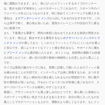
適に運動ができます。また、体にぴったりフィットするタイプのインナー
は、動きを妨げず身体をしっかりサポートしてくれるので、スポーツ中のパ
フォーマンス向上にもつながります。特に初めてインナーウェアを購入する
場合は、まず
アンダーシャツ メンズ
から試してみるのがおすすめです。これ
らは薄手で軽く、着心地も良いため、普段のトレーニングや試合の下に着る
のに最適です。
また、下着選びも重要で、男性の体型に合わせてさまざまな形状が用意され
ています。例えば、動きやすさを重視するなら
ボクサーパンツ メンズ
や
トラ
ンクス メンズ
が適しており、しっかりとフィットしてズレにくいものを選ぶ
と安心です。逆によりタイトなフィット感を求めるなら、サポート力に優れ
た
ブリーフ メンズ
も選択肢に入ります。ポイントは、長時間の運動でも快適
さが続くかどうか、縫い目の位置や素材の伸縮性にも注意しながら選ぶこと
です。
サイズは普段の服のサイズに加え、実際に試着して動いたときのフィット感
を確かめることが大切です。インナーウェアは体に密着するため、きつすぎ
ずゆるすぎず、程よい締め付け感を感じられるものが理想的です。特に吸汗
性や通気性が高いものは、汗をかいてもベタつかず快適に過ごせるので、ス
ポーツのパフォーマンスを維持しやすくなります。
最後に、デザインやカラーも選ぶ楽しみのひとつです。落ち着いた色味から
スポーティーな明るい色までさまざまありますが、自分が気に入ったものを
選ぶことでモチベーションも上がり、運動がより楽しくなります。もしイン