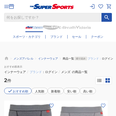
さらに絞り込む
スポーツ・カテゴリ
ブランド
セール
クーポン
メンズアパレル
インナーウェア
商品一覧
ブランド：
ログイン
絞り込み
おすすめ
順表示
インナーウェア
/
ブランド
ログイン
/
メンズ
の商品一覧
2
件
おすすめ順
人気順
新着順
安い順
高い順
(メ
(メ
ン
ン