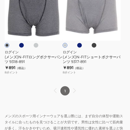
ズ)N-
ズ)N-
FIT
FIT
ロ
シ
ン
ョ
ネ
グ
ネ
ブ
グ
グ
ー
レ
イ
ラ
レ
ー
ビ
ッ
ボ
ト
ー
ー
ク
ク
ボ
サ
ク
ログイン
ログイン
ー
サ
(メンズ)N-FITロングボクサーパン
(メンズ)N-FITショートボクサーパ
ツ 9318-891
ンツ 9317-891
パ
ー
￥891
￥891
（税込）
（税込）
ン
パ
8
ポイント
8
ポイント
ツ
ン
9318-
ツ
891
9317-
1
891
メンズのスポーツ用インナーウェアを選ぶ際には、まず自分の体型や運動ス
タイルに合ったものを見つけることが大切です。男性は女性に比べて筋肉量
が多く、汗をかきやすいため、吸汗速乾性や通気性に優れた素材を選ぶと快