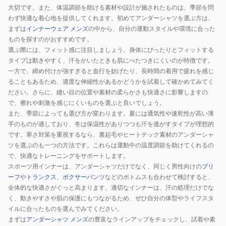
大切です。また、体温調節を助ける素材や設計が施されたものは、季節を問
わず快適な着心地を提供してくれます。初めてアンダーシャツを選ぶ方は、
まずは
インナーウェア メンズ
の中から、自分の運動スタイルや環境に合った
ものを探すのがおすすめです。
選ぶ際には、フィット感に注目しましょう。身体にぴったりとフィットする
タイプは動きやすく、汗をかいたときも肌にべたつきにくいのが特徴です。
一方で、締め付けが強すぎると血行を妨げたり、長時間の着用で疲れを感じ
ることもあるため、適度な伸縮性があるかどうかを試着して確かめてみてく
ださい。さらに、縫い目の位置や素材の柔らかさも快適さに影響しますの
で、擦れや刺激を感じにくいものを選ぶと良いでしょう。
また、季節によっても選び方が変わります。夏には通気性や速乾性が高い薄
手のものが適しており、冬は保温性がありつつも汗を逃がすタイプが理想的
です。寒さ対策を重視するなら、裏起毛やヒートテック素材のアンダーシャ
ツを選ぶのも一つの方法です。これらは運動中の温度調節を助けてくれるの
で、快適なトレーニングをサポートします。
スポーツ用インナーは、アンダーシャツだけでなく、同じく男性向けの
ブリ
ーフ
や
トランクス
、
ボクサーパンツ
などのボトムスも合わせて検討すると、
全体的な快適さがぐっと高まります。適切なインナーは、汗の処理だけでな
く、動きやすさや肌の保護にもつながるため、ぜひ自分の体型やライフスタ
イルに合ったものを選んでみてください。
まずは
アンダーシャツ メンズ
の豊富なラインアップをチェックし、試着や素