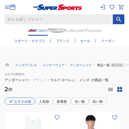
さらに絞り込む
スポーツ・カテゴリ
ブランド
セール
クーポン
メンズアパレル
インナーウェア
アンダーシャツ
商品一覧
ブ
絞り込み
おすすめ
順表示
アンダーシャツ
/
ブランド
ラルフ ローレン
/
メンズ
の商品一覧
2
件
おすすめ順
人気順
新着順
安い順
高い順
(メ
(メ
ン
ン