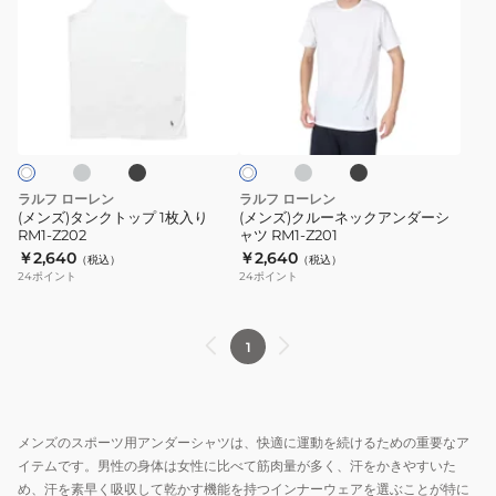
ズ)
ズ)
タ
ク
ン
ル
ク
ー
グ
ブ
グ
ブ
ホ
ト
ネ
ラ
レ
ラ
ワ
ッ
ー
ッ
ッ
ッ
イ
ク
ク
ト
プ
ク
1
ア
ラルフ ローレン
ラルフ ローレン
枚
ン
(メンズ)タンクトップ 1枚入り
(メンズ)クルーネックアンダーシ
RM1-Z202
ャツ RM1-Z201
入
ダ
￥2,640
￥2,640
（税込）
（税込）
り
ー
24
ポイント
24
ポイント
RM1-
シ
Z202
ャ
ツ
1
RM1-
Z201
メンズのスポーツ用アンダーシャツは、快適に運動を続けるための重要なア
イテムです。男性の身体は女性に比べて筋肉量が多く、汗をかきやすいた
め、汗を素早く吸収して乾かす機能を持つインナーウェアを選ぶことが特に