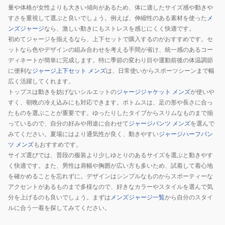
フ
量や体格が女性よりも大きい傾向があるため、体に適したサイズ感や動きや
ィ
すさを重視して選ぶと良いでしょう。例えば、伸縮性のある素材を使った
メ
ッ
ンズジャージ
なら、激しい動きにもストレスを感じにくく快適です。
初めてジャージを揃えるなら、上下セットで購入するのがおすすめです。セ
ト
ットなら色やデザインの組み合わせを考える手間が省け、統一感のあるコー
ト
ディネートが簡単に完成します。特に季節の変わり目や運動前後の体温調節
ラ
に便利な
ジャージ上下セット メンズ
は、日常使いからスポーツシーンまで幅
ッ
広く活躍してくれます。
ク
トップスは動きを妨げないシルエットの
ジャージジャケット メンズ
が使いや
ジ
すく、朝晩の冷え込みにも対応できます。ボトムスは、足の形や長さに合っ
ャ
たものを選ぶことが重要です。ゆったりしたタイプからスリムなものまで揃
っているので、自分の好みや用途に合わせて
ジャージパンツ メンズ
を選んで
ケ
みてください。夏場にはより通気性が良く、動きやすい
ジャージハーフパン
ッ
ツ メンズ
もおすすめです。
ト
サイズ選びでは、普段の服装より少しゆとりのあるサイズを選ぶと動きやす
B1387.1023
く快適です。また、男性は肩幅や胸囲が広い方も多いため、試着して着心地
を確かめることを忘れずに。デザインはシンプルなものからスポーティーな
アクセントがあるものまで多様なので、好きなカラーやスタイルを選んで気
分を上げるのも良いでしょう。まずは
メンズジャージ一覧
から自分のスタイ
ルに合う一着を探してみてください。