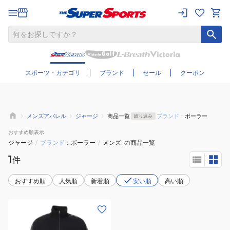
さらに絞り込む
スポーツ・カテゴリ
ブランド
セール
クーポン
メンズアパレル
ジャージ
商品一覧
ブランド：
ボーラー
絞り込み
おすすめ
順表示
ジャージ
/
ブランド
ボーラー
/
メンズ
の商品一覧
1
件
おすすめ順
人気順
新着順
安い順
高い順
(メ
ン