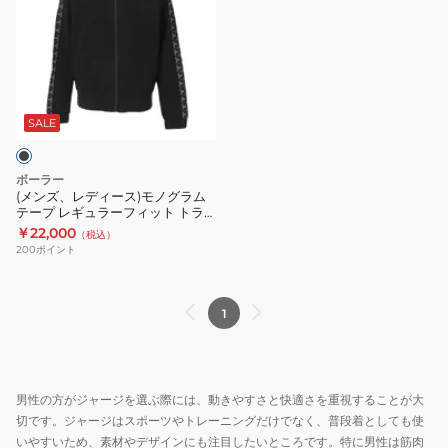
ズ、
レ
デ
ィ
ー
ス)
SALE
モ
ノ
ボーラー
グ
(メンズ、レディース)モノグラム
テープ レギュラーフィット トラ
ラ
ックジャケット B1387.1023
￥22,000
（税込）
ム
200
ポイント
テ
ー
プ
1
レ
ギ
ュ
男性の方がジャージを選ぶ際には、動きやすさと快適さを重視することが大
ラ
切です。ジャージはスポーツやトレーニングだけでなく、普段着としても使
ー
いやすいため、素材やデザインにも注目したいところです。特に男性は筋肉