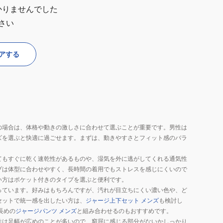
かりませんでした
さい
アする
の場合は、体格や動きの激しさに合わせて選ぶことが重要です。男性は
ズを選ぶと快適に過ごせます。まずは、動きやすさとフィット感のバラ
てもすぐに乾く速乾性があるものや、湿気を外に逃がしてくれる通気性
プは体型に合わせやすく、長時間の着用でもストレスを感じにくいので
い方はポケット付きのタイプを選ぶと便利です。
っています。好みはもちろんですが、汚れが目立ちにくい濃い色や、ど
セットで統一感を出したい方は、
ジャージ上下セット メンズ
も検討し
長めの
ジャージパンツ メンズ
と組み合わせるのもおすすめです。
性は足幅が広めのことが多いので、窮屈に感じる部分がないかしっかり