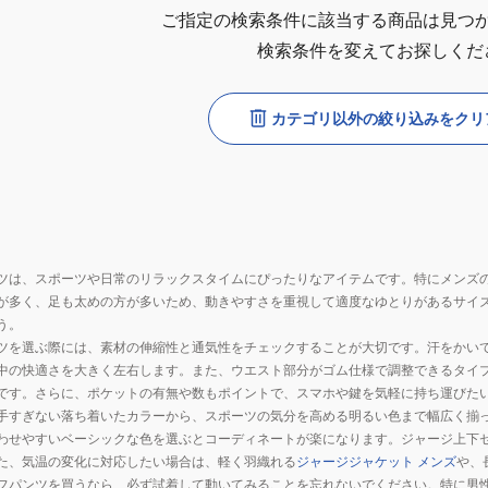
ご指定の検索条件に該当する商品は見つ
検索条件を変えてお探しくだ
カテゴリ以外の絞り込みをクリ
ツは、スポーツや日常のリラックスタイムにぴったりなアイテムです。特にメンズ
が多く、足も太めの方が多いため、動きやすさを重視して適度なゆとりがあるサイ
う。
ツを選ぶ際には、素材の伸縮性と通気性をチェックすることが大切です。汗をかい
中の快適さを大きく左右します。また、ウエスト部分がゴム仕様で調整できるタイ
です。さらに、ポケットの有無や数もポイントで、スマホや鍵を気軽に持ち運びた
手すぎない落ち着いたカラーから、スポーツの気分を高める明るい色まで幅広く揃
わせやすいベーシックな色を選ぶとコーディネートが楽になります。ジャージ上下
た、気温の変化に対応したい場合は、軽く羽織れる
ジャージジャケット メンズ
や、
フパンツを買うなら、必ず試着して動いてみることを忘れないでください。特に男