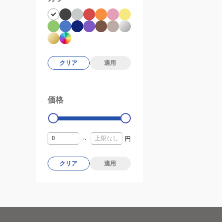
クリア
適用
価格
99000
0
～
円
クリア
適用