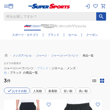
さらに絞り込む
スポーツ・カテゴリ
ブランド
セール
クーポン
メンズアパレル
ジャージ
ジャージハーフパンツ
商品一覧
おすすめ
順表示
ジャージハーフパンツ
/
ブランド
ジローム
/
メンズ
/
色
ブラック
の商品一覧
3
件
おすすめ順
人気順
新着順
安い順
高い順