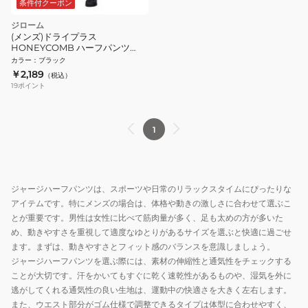
条件付クーポン
ジローム
(メンズ)ドライプラス
HONEYCOMB ハーフパンツ
WU4S0084-TR851-GRCD BLK
カラー
：
ブラック
￥2,189
（税込）
19
ポイント
1
ジャージハーフパンツは、スポーツや日常のリラックスタイムにぴったりな
アイテムです。特にメンズの場合は、体格や動きの激しさに合わせて選ぶこ
とが重要です。男性は女性に比べて筋肉量が多く、足も太めの方が多いた
め、動きやすさを重視して適度なゆとりがあるサイズを選ぶと快適に過ごせ
ます。まずは、動きやすさとフィット感のバランスを意識しましょう。
ジャージハーフパンツを選ぶ際には、素材の伸縮性と通気性をチェックする
ことが大切です。汗をかいてもすぐに乾く速乾性があるものや、湿気を外に
逃がしてくれる通気性の良い生地は、運動中の快適さを大きく左右します。
また、ウエスト部分がゴム仕様で調整できるタイプは体型に合わせやすく、