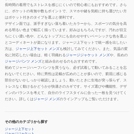
長時間の着用でもストレスを感じにくいので初心者にもおすすめです。さら
に、ポケットの有無や数もポイントで、スマホや鍵を気軽に持ち運びたい方
はポケット付きのタイプを選ぶと便利です。
デザイン面では、派手すぎない落ち着いたカラーから、スポーツの気分を高
める明るい色まで幅広く揃っています。好みはもちろんですが、汚れが目立
ちにくい濃い色や、どんなトップスにも合わせやすいベーシックな色を選ぶ
とコーディネートが楽になります。ジャージ上下セットで統一感を出したい
方は、
ジャージ上下セット メンズ
も検討してみてください。また、気温の変
化に対応したい場合は、軽く羽織れる
ジャージジャケット メンズ
や、長めの
ジャージパンツ メンズ
と組み合わせるのもおすすめです。
初めてジャージハーフパンツを買うなら、必ず試着して動いてみることを忘
れないでください。特に男性は足幅が広めのことが多いので、窮屈に感じる
部分がないかしっかり確認しましょう。動いたときに生地が突っ張らず、ス
トレスなく動けるかどうかが快適さのカギです。サイズ選びや機能性、デザ
インのバランスを考えて、自分のライフスタイルに合った一枚を見つけてく
ださい。詳しくは
ジャージ メンズ
のラインアップもご覧いただけます。
その他のカテゴリから探す
ジャージ上下セット
ジャージジャケット