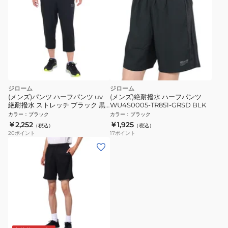
ジローム
ジローム
(メンズ)パンツ ハーフパンツ uv
(メンズ)絶耐撥水 ハーフパンツ
絶耐撥水 ストレッチ ブラック 黒
WU4S0005-TR851-GRSD BLK
STCROSSWU クロップドパンツ
カラー
：
ブラック
カラー
：
ブラック
WU4S0003-TR851-GRSD BLK
￥2,252
￥1,925
（税込）
（税込）
20
ポイント
17
ポイント