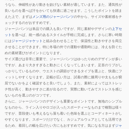
うなら、伸縮性があり動きを妨げない素材が適しています。また、通気性が
良いものを選べば汗をかいても快適に過ごせます。こうしたポイントを踏ま
えた上で、まずは
メンズ用のジャージパンツ
の中から、サイズや素材感をチ
ェックするのがおすすめです。
ジャージパンツは単品での購入も良いですが、同じ素材やデザインの
上下セ
ット
を選べば、統一感のあるスタイルが手軽に完成します。さらに寒い時期
には
ジャージジャケット
と組み合わせることで、保温性と動きやすさを両立
させることができます。特に冬場の外での運動や通勤時には、冷えを防ぐた
めの素材選びがポイントになります。
サイズ選びは非常に重要で、ジャージパンツはゆったりめのデザインが多い
ですが、あまり大きすぎると動きにくくなってしまいます。足首のリブがし
っかりしているものや、ウエストの調節ができるタイプを選ぶと、快適にフ
ィットしやすくなります。足幅が広い方は、試着の際に膝周りや太ももが窮
屈でないかをよく確認すると良いでしょう。また、素材によってはストレッ
チ性が高く、動きやすさに差が出るので、実際に動いてみてストレスを感じ
ないものを選ぶのがコツです。
さらに、ジャージパンツのデザインも重要なポイントです。無地のシンプル
なものから、ライン入りやロゴが入ったスポーティーなものまで種類は様々
ですが、普段使いも考えるなら落ち着いた色味を選ぶとコーディネートがし
やすくなります。スポーツだけでなく、カジュアルウェアとしても活用でき
るため、着回しの幅を広げたい方にもおすすめです。気になる方はまず
ジャ