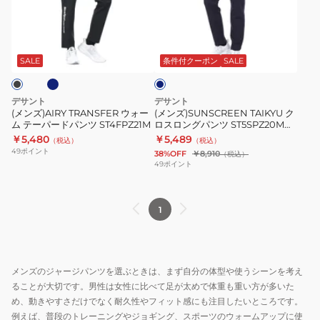
ッ
ウ
ク
ク
ォ
ロ
ネ
ス
ネ
ー
ス
イ
ウ
ム
ロ
ビ
SALE
条件付クーポン
SALE
ェ
ー
テ
ン
ッ
ー
グ
デサント
デサント
ト
パ
パ
(メンズ)AIRY TRANSFER ウォー
(メンズ)SUNSCREEN TAIKYU ク
ロ
ム テーパードパンツ ST4FPZ21M
ロスロングパンツ ST5SPZ20M
ー
ン
NV00
￥5,480
ン
￥5,489
（税込）
（税込）
ド
ツ
49
ポイント
38%OFF
￥8,910
（税込）
グ
パ
ST5SPZ20M
49
ポイント
パ
ン
NV00
ン
ツ
ツ
1
ST4FPZ21M
ST5FPZ40M
BK00
メンズのジャージパンツを選ぶときは、まず自分の体型や使うシーンを考え
ることが大切です。男性は女性に比べて足が太めで体重も重い方が多いた
め、動きやすさだけでなく耐久性やフィット感にも注目したいところです。
例えば、普段のトレーニングやジョギング、スポーツのウォームアップに使