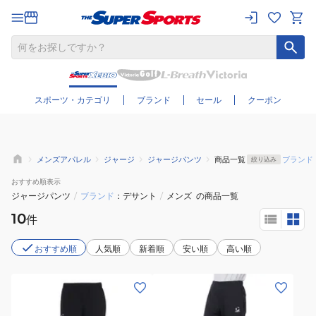
さらに絞り込む
スポーツ・カテゴリ
ブランド
セール
クーポン
メンズアパレル
ジャージ
ジャージパンツ
商品一覧
ブランド
絞り込み
おすすめ
順表示
ジャージパンツ
/
ブランド
デサント
/
メンズ
の商品一覧
10
件
おすすめ順
人気順
新着順
安い順
高い順
(メ
(メ
ン
ン