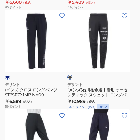
￥6,600
￥5,489
（税込）
（税込）
ト
ツ
60
ポイント
49
ポイント
レ
ST5FPZX4MB
(メ
(メ
ー
NV00
ン
ン
ト
ズ)
ズ)
パ
ク
石
ン
ロ
川
ツ
ス
祐
ブ
ST4FLPZ3XB
ロ
希
ラ
ン
選
ッ
ク
グ
手
パ
着
デサント
デサント
ン
用
(メンズ)クロス ロングパンツ
(メンズ)石川祐希選手着用 オーセ
ST6SPZX1MB NV00
ンティック スウェット ロングパ
ツ
オ
ンツ ST5FPZ40M BK00
￥6,589
￥10,989
（税込）
（税込）
ST6SPZX1MB
ー
59
ポイント
UP
1,485
ポイント
(
15
%)
NV00
セ
(メ
(メ
ン
ン
ン
テ
ズ)AIRY
ズ)SUNSCREEN
ィ
TRANSFER
TAIKYU