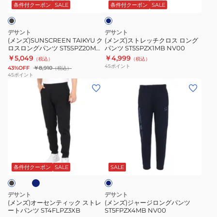
ロ
チ
ビ
条件付クーポン
SALE
条件付クーポン
SALE
ー
ン
ク
グ
ロ
デサント
デサント
パ
ス
(メンズ)SUNSCREEN TAIKYU ク
(メンズ)ストレッチクロス ロング
ロスロングパンツ ST5SPZ20M
パンツ ST5SPZX1MB NV00
ン
ロ
BK00
￥5,049
￥4,999
（税込）
（税込）
ツ
ン
45
ポイント
43%OFF
￥8,910
（税込）
ST5SPZ20M
グ
45
ポイント
(メ
(メ
BK00
パ
ン
ン
ン
ズ)
ズ)
ツ
オ
ジ
ST5SPZX1MB
ー
ャ
NV00
セ
ー
ネ
ネ
ン
ジ
イ
テ
ロ
ビ
条件付クーポン
SALE
SALE
ー
ィ
ン
ッ
グ
デサント
デサント
ク
パ
(メンズ)オーセンティック ストレ
(メンズ)ジャージロングパンツ
ートパンツ ST4FLPZ3XB
ST5FPZX4MB NV00
ス
ン