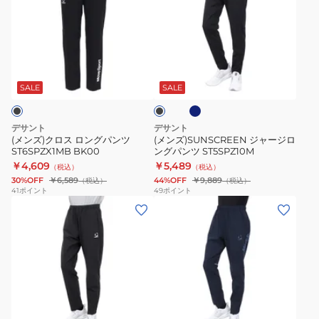
ズ)
ズ)SUNSCREEN
ク
ジ
ロ
ャ
ス
ー
ネ
ブ
ロ
ジ
イ
ラ
ビ
ン
ロ
ッ
SALE
SALE
ー
ク
グ
ン
パ
グ
デサント
デサント
ン
パ
(メンズ)クロス ロングパンツ
(メンズ)SUNSCREEN ジャージロ
ST6SPZX1MB BK00
ングパンツ ST5SPZ10M
ツ
ン
￥4,609
￥5,489
（税込）
（税込）
ST6SPZX1MB
ツ
30%OFF
￥6,589
44%OFF
￥9,889
（税込）
（税込）
BK00
ST5SPZ10M
41
ポイント
49
ポイント
(メ
(メ
ン
ン
ズ)SUNSCREEN
ズ)
TAIKYU
ス
ク
ト
ロ
レ
ネ
ス
ッ
イ