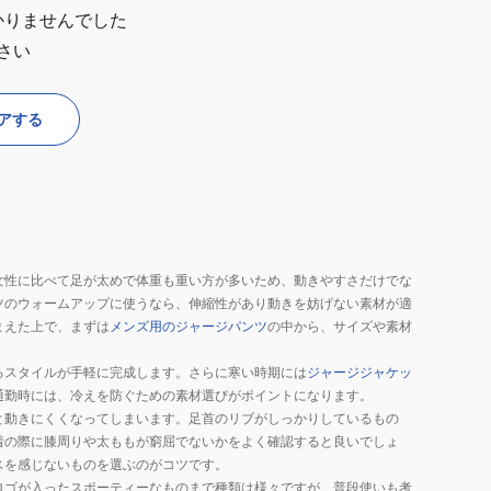
かりませんでした
さい
アする
女性に比べて足が太めで体重も重い方が多いため、動きやすさだけでな
ツのウォームアップに使うなら、伸縮性があり動きを妨げない素材が適
まえた上で、まずは
メンズ用のジャージパンツ
の中から、サイズや素材
るスタイルが手軽に完成します。さらに寒い時期には
ジャージジャケッ
通勤時には、冷えを防ぐための素材選びがポイントになります。
と動きにくくなってしまいます。足首のリブがしっかりしているもの
着の際に膝周りや太ももが窮屈でないかをよく確認すると良いでしょ
スを感じないものを選ぶのがコツです。
ロゴが入ったスポーティーなものまで種類は様々ですが、普段使いも考