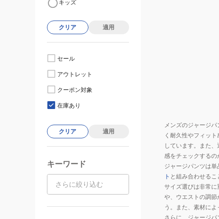
キッズ
クリア
適用
セール
アウトレット
クーポン対象
在庫あり
メンズのジャージパ
クリア
適用
く耐久性やフィット
しています。また、
感をチェックするの
キーワード
ジャージパンツは単
ト
と組み合わせるこ
サイズ選びは非常に
や、ウエストの調節
う。また、素材によ
さらに、ジャージパ