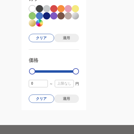
クリア
適用
価格
99000
0
～
円
クリア
適用