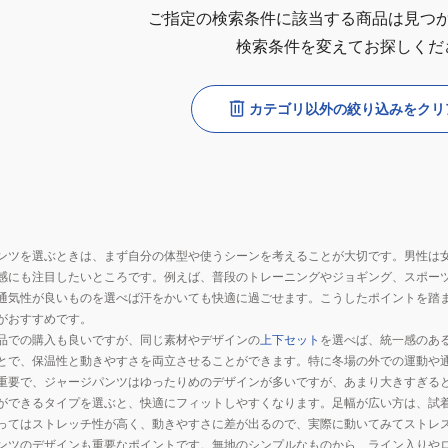
ご指定の検索条件に該当する商品は見つ
検索条件を変えてお探しくだ
カテゴリ以外の絞り込みをクリ
ンツを選ぶときは、まず自分の体型や使うシーンを考えることが大切です。男性は
感にも注目したいところです。例えば、普段のトレーニングやジョギング、スポー
通気性が良いものを選べば汗をかいても快適に過ごせます。こうしたポイントを踏
がおすすめです。
品での購入も良いですが、同じ素材やデザインの
上下セット
を選べば、統一感のあ
とで、保温性と動きやすさを両立させることができます。特に冬場の外での運動や
重要で、ジャージパンツはゆったりめのデザインが多いですが、あまり大きすぎる
ができるタイプを選ぶと、快適にフィットしやすくなります。足幅が広い方は、試
ってはストレッチ性が高く、動きやすさに差が出るので、実際に動いてみてストレ
ンツのデザインも重要なポイントです。無地のシンプルなものから、ライン入りや