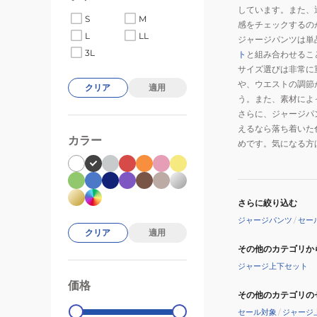
しています。また、
S
M
感をチェックするの
L
LL
ジャージパンツは単
3L
ト
と組み合わせるこ
サイズ選びは非常に
や、ウエストの調節
クリア
適用
う。また、素材によ
さらに、ジャージパ
えるなら落ち着いた
カラー
めです。気になる方
さらに絞り込む
ジャージパンツ
/
セー
クリア
適用
その他のカテゴリか
ジャージ上下セット
価格
99000
0
その他のカテゴリの
セール対象
/
ジャージ