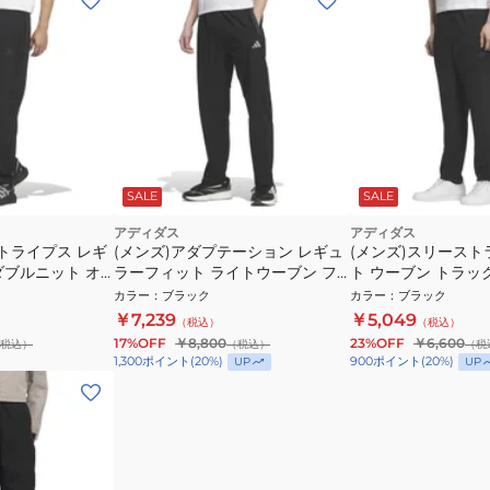
SALE
SALE
アディダス
アディダス
トライプス レギ
(メンズ)アダプテーション レギュ
(メンズ)スリースト
ダブルニット オ
ラーフィット ライトウーブン フ
ト ウーブン トラッ
ックパンツ
ルレングス オープンヘム トラッ
CC682-KR8912
カラー
：
ブラック
カラー
：
ブラック
クパンツ EQ553-KF1292
￥7,239
￥5,049
（税込）
（税込）
17%OFF
￥8,800
23%OFF
￥6,600
税込）
（税込）
（税
1,300
ポイント
(
20
%)
900
ポイント
(
20
%)
UP
UP