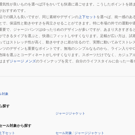
通気性が良いものを選べば汗をかいても快適に過ごせます。こうしたポイントを踏
がおすすめです。
品での購入も良いですが、同じ素材やデザインの
上下セット
を選べば、統一感のあ
とで、保温性と動きやすさを両立させることができます。特に冬場の外での運動や
重要で、ジャージパンツはゆったりめのデザインが多いですが、あまり大きすぎる
ができるタイプを選ぶと、快適にフィットしやすくなります。足幅が広い方は、試
ってはストレッチ性が高く、動きやすさに差が出るので、実際に動いてみてストレ
ンツのデザインも重要なポイントです。無地のシンプルなものから、ライン入りや
色味を選ぶとコーディネートがしやすくなります。スポーツだけでなく、カジュア
はまず
ジャージ メンズ
のラインナップを見て、自分のライフスタイルに合った一着
ル対象
ら探す
ジャージジャケット
セール対象から探す
上下セット
セール対象
/
ジャージジャケット