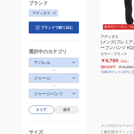
ブランド
アディダス
条件付クーポン
SA
ブランドで絞り込む
アディダス
(メンズ)プレミア
ーブンパンツ KQD
選択中のカテゴリ
カラー
：
ブラック
￥8,789
（税込）
アパレル
38%OFF
￥14,300
1,580
ポイント
(
20
%)
ジャージ
ジャージパンツ
クリア
適用
メンズのジャージパ
サイズ
く耐久性やフィット