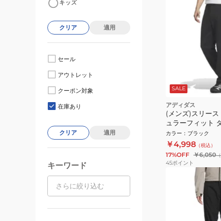
キッズ
クリア
適用
セール
アウトレット
SALE
クーポン対象
アディダス
在庫あり
(メンズ)スリース
ュラーフィット 
ープンヘム トラ
クリア
適用
カラー
：
ブラック
DP187-KR6436
￥4,998
（税込）
17%OFF
￥6,050
（
45
ポイント
キーワード