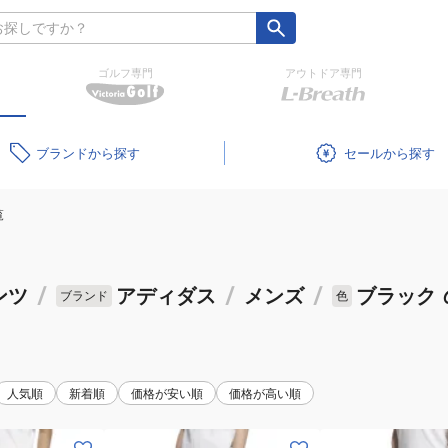
ゴルフ専門
アウトドア専門
ブランド
セール
覧
ンツ
/
アディダス
/
メンズ
/
ブラック
ブランド
色
人気順
新着順
価格が安い順
価格が高い順