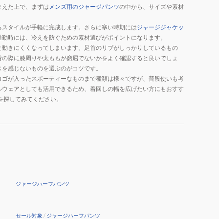
まえた上で、まずは
メンズ用のジャージパンツ
の中から、サイズや素材
るスタイルが手軽に完成します。さらに寒い時期には
ジャージジャケッ
通勤時には、冷えを防ぐための素材選びがポイントになります。
と動きにくくなってしまいます。足首のリブがしっかりしているもの
着の際に膝周りや太ももが窮屈でないかをよく確認すると良いでしょ
スを感じないものを選ぶのがコツです。
ロゴが入ったスポーティーなものまで種類は様々ですが、普段使いも考
ルウェアとしても活用できるため、着回しの幅を広げたい方にもおすす
を探してみてください。
ジャージハーフパンツ
セール対象
/
ジャージハーフパンツ