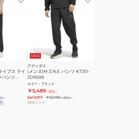
SALE
アディダス
ライプス ライ
(メンズ)M Z.N.E. パンツ KTJ51-
クパンツ
JD9599
カラー
：
ブラック
￥5,489
（税込）
54%OFF
￥12,100
込）
（税込）
49
ポイント