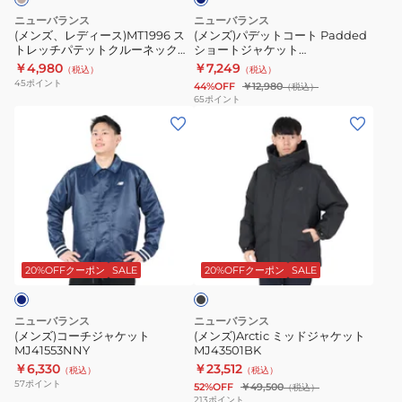
ト
ト
ニューバランス
ニューバランス
レ
Padded
(メンズ、レディース)MT1996 ス
(メンズ)パデットコート Padded
トレッチパテットクルーネック
ショートジャケット
ッ
シ
JMTL2052BE
AMJ53172NNY
￥4,980
￥7,249
（税込）
（税込）
チ
ョ
45
ポイント
44%OFF
￥12,980
（税込）
パ
ー
65
ポイント
(メ
(メ
テ
ト
ン
ン
ッ
ジ
ズ)
ズ)Arctic
ト
ャ
コ
ミ
ク
ケ
ー
ッ
ル
ッ
チ
ド
ー
ト
ブ
ジ
ジ
ネ
AMJ53172NNY
ラ
ャ
ャ
ッ
ッ
20%OFFクーポン
SALE
20%OFFクーポン
SALE
ク
ケ
ケ
ク
ッ
ッ
JMTL2052BE
ニューバランス
ニューバランス
ト
ト
(メンズ)コーチジャケット
(メンズ)Arctic ミッドジャケット
MJ41553NNY
MJ43501BK
MJ41553NNY
MJ43501BK
￥6,330
￥23,512
（税込）
（税込）
57
ポイント
52%OFF
￥49,500
（税込）
213
ポイント