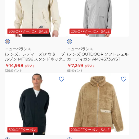
レ
ソ
デ
フ
ィ
ト
ダ
ー
シ
ー
ス)
ェ
ク
30%OFFクーポン
SALE
20%OFFクーポン
SALE
グ
ア
ル
レ
ウ
カ
ー
ニューバランス
ニューバランス
タ
ー
(メンズ、レディース)アウター ブ
(メンズ)OUTDOOR ソフトシェル
ルゾン MT1996 スタンドネック
カーディガン AMJ45736YST
ー
デ
ハリントンジャケット
￥14,998
￥7,249
（税込）
（税込）
ブ
ィ
AMJ35005-BE ベージュ
136
ポイント
65
ポイント
ル
ガ
(メ
(メ
ゾ
ン
ン
ン
ン
AMJ45736YST
ズ)MT1996
ズ)
MT1996
カ
フ
ス
ー
リ
タ
デ
ー
キ
ン
ィ
ス
ャ
ド
ガ
ミ
メ
30%OFFクーポン
20%OFFクーポン
SALE
ネ
ル
ン
ッ