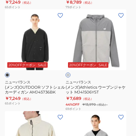
￥7,249
￥8,789
（税込）
（税込）
ィ
65
ポイント
79
ポイント
ガ
(メ
(メ
ン
ン
ン
AMJ45736NNY
ズ)OUTDOOR
ズ)Athletics
ソ
ウ
フ
ー
ト
ブ
グ
シ
ン
レ
ェ
ジ
ー
20%OFFクーポン
SALE
20%OFFクーポン
SALE
ル
ャ
カ
ケ
ニューバランス
ニューバランス
ー
ッ
(メンズ)OUTDOOR ソフトシェル
(メンズ)Athletics ウーブンジャケ
カーディガン AMJ45736BK
ット MJ41506YST
デ
ト
￥7,249
￥7,689
（税込）
（税込）
ィ
MJ41506YST
65
ポイント
44%OFF
￥13,970
（税込）
ガ
69
ポイント
(メ
(メ
ン
ン
ン
AMJ45736BK
ズ、
ズ)OUTDOOR