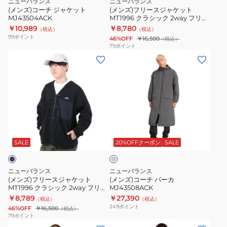
ニューバランス
ニューバランス
ト
ッ
(メンズ)コーチ ジャケット
(メンズ)フリースジャケット
MJ43504ACK
MT1996 クラシック 2way フリー
MJ43504ACK
ト
スカーディガン AMJ35106DMO
￥10,989
￥8,780
（税込）
（税込）
MT1996
ダークモス
99
ポイント
46%OFF
￥16,500
（税込）
ク
79
ポイント
(メ
(メ
ラ
ン
ン
シ
ズ)
ズ)
ッ
フ
コ
ク
リ
ー
2way
ー
チ
フ
チ
ス
パ
リ
ャ
ジ
ー
ー
コ
SALE
20%OFFクーポン
SALE
ー
ャ
カ
ス
ル
ケ
MJ43508ACK
カ
グ
ニューバランス
ニューバランス
レ
ッ
ー
(メンズ)フリースジャケット
(メンズ)コーチ パーカ
ー
MT1996 クラシック 2way フリー
MJ43508ACK
ト
デ
スカーディガン AMJ35106BK ブ
￥8,789
￥27,390
（税込）
（税込）
MT1996
ィ
ラック
249
ポイント
46%OFF
￥16,500
（税込）
ク
ガ
79
ポイント
(メ
(メ
ラ
ン