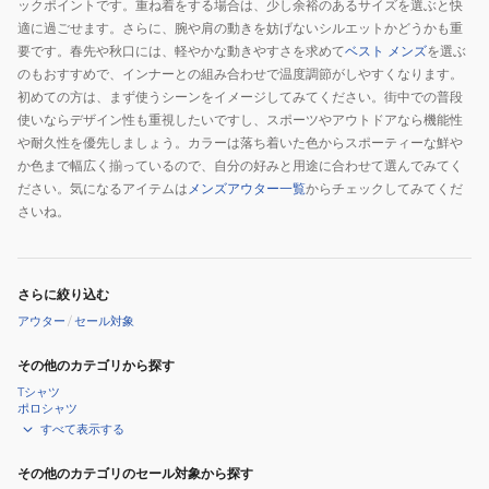
ジ
ックポイントです。重ね着をする場合は、少し余裕のあるサイズを選ぶと快
ャ
適に過ごせます。さらに、腕や肩の動きを妨げないシルエットかどうかも重
要です。春先や秋口には、軽やかな動きやすさを求めて
ベスト メンズ
を選ぶ
ケ
のもおすすめで、インナーとの組み合わせで温度調節がしやすくなります。
ッ
初めての方は、まず使うシーンをイメージしてみてください。街中での普段
ト
使いならデザイン性も重視したいですし、スポーツやアウトドアなら機能性
AMJ35005-
や耐久性を優先しましょう。カラーは落ち着いた色からスポーティーな鮮や
BK
か色まで幅広く揃っているので、自分の好みと用途に合わせて選んでみてく
ブ
ださい。気になるアイテムは
メンズアウター一覧
からチェックしてみてくだ
ラ
さいね。
ッ
ク
さらに絞り込む
アウター
/
セール対象
その他のカテゴリから探す
Tシャツ
ポロシャツ
すべて表示する
その他のカテゴリのセール対象から探す