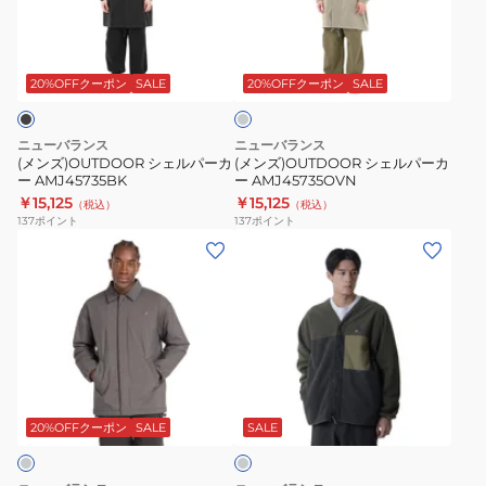
SWEAT
ェ
ェ
フ
ル
ル
グ
ル
パ
パ
レ
ジ
ー
ー
ー
20%OFFクーポン
SALE
20%OFFクーポン
SALE
ッ
カ
カ
プ
ー
ー
ニューバランス
ニューバランス
BLO
AMJ45735BK
AMJ45735OVN
(メンズ)OUTDOOR シェルパーカ
(メンズ)OUTDOOR シェルパーカ
ー AMJ45735BK
ー AMJ45735OVN
ジ
￥15,125
￥15,125
（税込）
（税込）
ャ
137
ポイント
137
ポイント
ケ
(メ
(メ
ッ
ン
ン
ト
ズ)
ズ)
012-
コ
フ
5162002
ー
リ
チ
ー
ダ
ジ
ス
ー
ャ
ジ
ク
20%OFFクーポン
SALE
SALE
グ
ケ
ャ
レ
ッ
ケ
ー