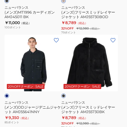
ッ
AMJ45011
ド
ニューバランス
ニューバランス
ク
BK
レ
(メンズ)MT1996 カーディガン
(メンズ)フリースミッドレイヤー
ハ
AMJ45011 BK
ジャケット AMJ55730BOD
イ
￥11,000
￥8,789
リ
（税込）
（税込）
ヤ
100
ポイント
32%OFF
￥12,980
（税込）
ン
ー
79
ポイント
ト
(メ
(メ
ジ
ン
ン
ン
ャ
ジ
ズ)OD
ズ)
ケ
ャ
ジ
フ
ッ
ケ
ャ
リ
ト
ッ
ー
ー
AMJ55730BOD
ブ
ト
ジ
ス
ラ
AMJ35005-
デ
ミ
ッ
20%OFFクーポン
SALE
20%OFFクーポン
SALE
BE
ク
ニ
ッ
ベ
ム
ド
ニューバランス
ニューバランス
ー
ジ
レ
(メンズ)ODジャージデニムジャケ
(メンズ)フリースミッドレイヤー
ジ
ット AMJ55641NNY
ジャケット AMJ55730BK
ャ
イ
￥9,350
￥8,789
ュ
（税込）
（税込）
ケ
ヤ
85
ポイント
32%OFF
￥12,980
（税込）
ッ
ー