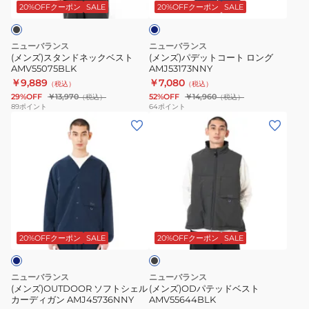
ネ
コ
ビ
20%OFFクーポン
SALE
20%OFFクーポン
SALE
ー
ッ
ー
ク
ト
ニューバランス
ニューバランス
ベ
ロ
(メンズ)スタンドネックベスト
(メンズ)パデットコート ロング
AMV55075BLK
AMJ53173NNY
ス
ン
￥9,889
￥7,080
（税込）
（税込）
ト
グ
29%OFF
￥13,970
52%OFF
￥14,960
（税込）
（税込）
AMV55075BLK
AMJ53173NNY
89
ポイント
64
ポイント
(メ
(メ
ン
ン
ズ)OUTDOOR
ズ)OD
ソ
パ
フ
テ
ト
ッ
ブ
シ
ド
ラ
ェ
ベ
ッ
20%OFFクーポン
SALE
20%OFFクーポン
SALE
ク
ル
ス
カ
ト
ニューバランス
ニューバランス
ー
AMV55644BLK
(メンズ)OUTDOOR ソフトシェル
(メンズ)ODパテッドベスト
カーディガン AMJ45736NNY
AMV55644BLK
デ