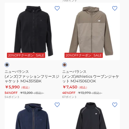
79
ポイント
(メ
(メ
ト
ジ
ン
ン
AMJ55641NNY
ャ
ズ)
ズ)Athletics
ケ
フ
ウ
ッ
ァ
ー
ト
ッ
ブ
AMJ55730BK
ブ
シ
ン
ラ
ョ
ジ
ウ
20%OFFクーポン
SALE
20%OFFクーポン
SALE
ン
ン
ャ
フ
ケ
ニューバランス
ニューバランス
リ
ッ
(メンズ)ファッションフリースジ
(メンズ)Athletics ウーブンジャケ
ャケット MJ43515BK
ット MJ41506DOK
ー
ト
￥5,990
￥7,450
（税込）
（税込）
ス
MJ41506DOK
54%OFF
￥13,200
46%OFF
￥13,970
（税込）
（税込）
ジ
54
ポイント
67
ポイント
(メ
(メ
ャ
ン
ン
ケ
ズ)
ズ)
ッ
フ
パ
ト