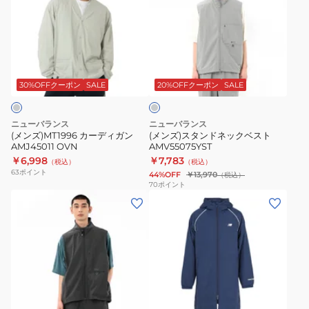
ズ)MT1996
ズ)
カ
ス
ー
タ
デ
ン
グ
ィ
ド
レ
ガ
ネ
ー
30%OFFクーポン
SALE
20%OFFクーポン
SALE
ン
ッ
AMJ45011
ク
ニューバランス
ニューバランス
OVN
ベ
(メンズ)MT1996 カーディガン
(メンズ)スタンドネックベスト
AMJ45011 OVN
AMV55075YST
ス
￥6,998
￥7,783
（税込）
（税込）
ト
63
ポイント
44%OFF
￥13,970
（税込）
AMV55075YST
70
ポイント
(メ
(メ
ン
ン
ズ)
ズ)
ス
パ
タ
デ
ン
ッ
ネ
ド
ト
イ