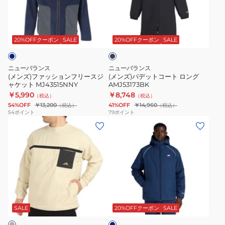
ァ
デ
MJ43515BK
ッ
ッ
ブ
シ
ト
ラ
ョ
コ
ッ
20%OFFクーポン
SALE
20%OFFクーポン
SALE
ク
ン
ー
フ
ト
ニューバランス
ニューバランス
リ
ロ
(メンズ)ファッションフリースジ
(メンズ)パデットコート ロング
ャケット MJ43515NNY
AMJ53173BK
ー
ン
￥5,990
￥8,748
（税込）
（税込）
ス
グ
54%OFF
￥13,200
41%OFF
￥14,960
（税込）
（税込）
ジ
AMJ53173BK
54
ポイント
79
ポイント
(メ
(メ
ャ
ン
ン
ケ
ズ、
ズ)
ッ
レ
パ
ト
デ
デ
MJ43515NNY
ィ
ッ
ネ
ー
ト
イ
ス)MT1996
コ
ビ
SALE
20%OFFクーポン
SALE
ー
ス
ー