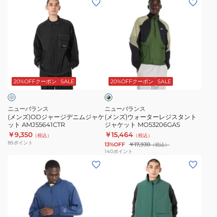
ン
ン
シ
AMJ35106DMO
ズ)OD
ズ)
ッ
ダ
ジ
ウ
ク
ー
ャ
ォ
2way
ク
ー
ー
フ
モ
グ
ジ
タ
リ
ス
リ
デ
ー
ー
20%OFFクーポン
SALE
20%OFFクーポン
SALE
ー
ン
ニ
レ
ス
×
ム
ジ
カ
ブ
ニューバランス
ニューバランス
ジ
ス
ラ
ー
(メンズ)ODジャージデニムジャケ
(メンズ)ウォーターレジスタント
ッ
ット AMJ55641CTR
ジャケット MO53206GAS
ャ
タ
デ
ク
￥9,350
￥15,464
（税込）
（税込）
ケ
ン
ィ
85
ポイント
13%OFF
￥17,930
（税込）
ッ
ト
ガ
140
ポイント
(メ
(メ
ト
ジ
ン
ン
ン
AMJ55641CTR
ャ
AMJ35106BK
ズ)
ズ)OD
ケ
ブ
シ
パ
ッ
ラ
フ
テ
ト
ッ