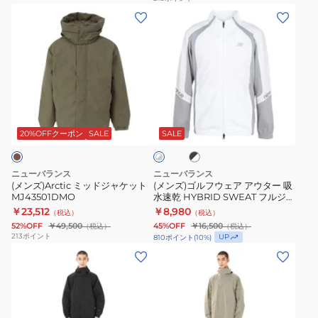
(メ
(メ
ン
ン
ズ)Arctic
ズ)
ミ
ゴ
ッ
ル
ド
フ
ブ
ホ
ジ
ウ
ラ
ワ
ャ
ェ
ッ
20%OFFクーポン
SALE
SALE
イ
ク
ト
ケ
ア
×
×
ッ
ア
ホ
グ
ニューバランス
ニューバランス
ワ
ト
ウ
レ
(メンズ)Arctic ミッドジャケット
(メンズ)ゴルフウェア アウター 吸
イ
ー
MJ43501DMO
水速乾 HYBRID SWEAT フルジッ
MJ43501DMO
タ
ト
プ BLO ジャケット 012-5162002
￥23,512
￥8,980
（税込）
（税込）
ー
52%OFF
￥49,500
45%OFF
￥16,500
（税込）
（税込）
吸
213
ポイント
UP
810
ポイント
(
10
%)
水
(メ
(メ
速
ン
ン
乾
ズ)OUTDOOR
ズ)OUTDOOR
HYBRID
シ
シ