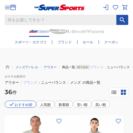
さらに絞り込む
スポーツ・カテゴリ
ブランド
セール
クーポン
メンズアパレル
アウター
商品一覧
ブランド：
ニューバランス
絞り込み
おすすめ
順表示
アウター
/
ブランド
ニューバランス
/
メンズ
の商品一覧
36
件
おすすめ順
人気順
新着順
安い順
高い順
(メ
(メ
ン
ン