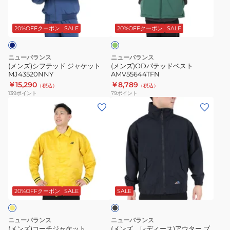
テ
ッ
MO53206GAS
ク
グ
ッ
ド
リ
ド
ベ
ー
20%OFFクーポン
SALE
20%OFFクーポン
SALE
ン
ジ
ス
ャ
ト
ニューバランス
ニューバランス
ケ
AMV55644TFN
(メンズ)シフテッド ジャケット
(メンズ)ODパテッドベスト
MJ43520NNY
AMV55644TFN
ッ
￥15,290
￥8,789
（税込）
（税込）
ト
139
ポイント
79
ポイント
MJ43520NNY
(メ
(メ
ン
ン
ズ)
ズ、
コ
レ
ー
デ
チ
ィ
ブ
ジ
ー
ラ
ャ
ス)
ッ
20%OFFクーポン
SALE
SALE
ク
ケ
ア
ッ
ウ
ニューバランス
ニューバランス
ト
タ
(メンズ)コーチジャケット
(メンズ、レディース)アウター ブ