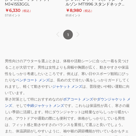
MJ41553GGL
ルゾン MT1996 スタンドネック
MJ41553GGL
ー
ハリントンジャケット
￥6,330
￥8,980
（税込）
（税込）
ブ
AMJ35005-BK ブラック
57
ポイント
81
ポイント
ル
ゾ
ン
1
MT1996
ス
タ
男性向けのアウターを選ぶときは、体格や活動シーンに合った一着を見つけ
ン
ることが大切です。男性は女性よりも肩幅や胸囲が広く、動きやすさや保温
ド
性をしっかり考慮したいところです。例えば、寒い日やスポーツ観戦にぴっ
ネ
たりな
ベンチコート メンズ
は、長めの丈で冷たい風をしっかりガードしてく
ッ
れますし、軽くて動きやすい
ジャケット メンズ
は、普段使いや軽い運動に向
ク
いています。
寒さ対策として特におすすめなのが
ボアコート メンズ
や
ダウンジャケット メ
ハ
ンズ
、そして
中綿ジャケット メンズ
です。これらは保温性が高く、寒さの厳
リ
しい季節に活躍します。特にダウンジャケットは軽量ながらしっかり暖かい
ン
ため、アウトドアや通勤の際にも便利です。体格がしっかりしている男性
ト
は、フィット感と動きやすさのバランスを重視して選ぶと良いでしょう。
ン
また、体温調節がしやすいように、袖や裾の調節機能が付いているかもチェ