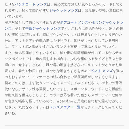
たりな
ベンチコート メンズ
は、長めの丈で冷たい風をしっかりガードしてく
れますし、軽くて動きやすい
ジャケット メンズ
は、普段使いや軽い運動に向
いています。
寒さ対策として特におすすめなのが
ボアコート メンズ
や
ダウンジャケット メ
ンズ
、そして
中綿ジャケット メンズ
です。これらは保温性が高く、寒さの厳
しい季節に活躍します。特にダウンジャケットは軽量ながらしっかり暖かい
ため、アウトドアや通勤の際にも便利です。体格がしっかりしている男性
は、フィット感と動きやすさのバランスを重視して選ぶと良いでしょう。
また、体温調節がしやすいように、袖や裾の調節機能が付いているかもチェ
ックポイントです。重ね着をする場合は、少し余裕のあるサイズを選ぶと快
適に過ごせます。さらに、腕や肩の動きを妨げないシルエットかどうかも重
要です。春先や秋口には、軽やかな動きやすさを求めて
ベスト メンズ
を選ぶ
のもおすすめで、インナーとの組み合わせで温度調節がしやすくなります。
初めての方は、まず使うシーンをイメージしてみてください。街中での普段
使いならデザイン性も重視したいですし、スポーツやアウトドアなら機能性
や耐久性を優先しましょう。カラーは落ち着いた色からスポーティーな鮮や
か色まで幅広く揃っているので、自分の好みと用途に合わせて選んでみてく
ださい。気になるアイテムは
メンズアウター一覧
からチェックしてみてくだ
さいね。