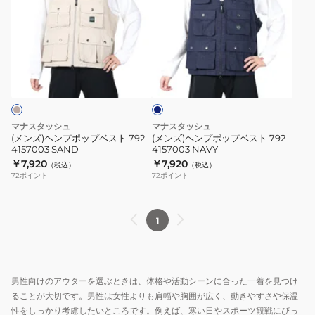
ズ)
ズ)
ヘ
ヘ
ン
ン
プ
プ
ネ
ポ
ポ
イ
ッ
ッ
ビ
ー
プ
プ
ベ
ベ
マナスタッシュ
マナスタッシュ
ス
ス
(メンズ)ヘンプポップベスト 792-
(メンズ)ヘンプポップベスト 792-
4157003 SAND
4157003 NAVY
ト
ト
￥7,920
￥7,920
（税込）
（税込）
792-
792-
72
ポイント
72
ポイント
4157003
4157003
SAND
NAVY
1
男性向けのアウターを選ぶときは、体格や活動シーンに合った一着を見つけ
ることが大切です。男性は女性よりも肩幅や胸囲が広く、動きやすさや保温
性をしっかり考慮したいところです。例えば、寒い日やスポーツ観戦にぴっ