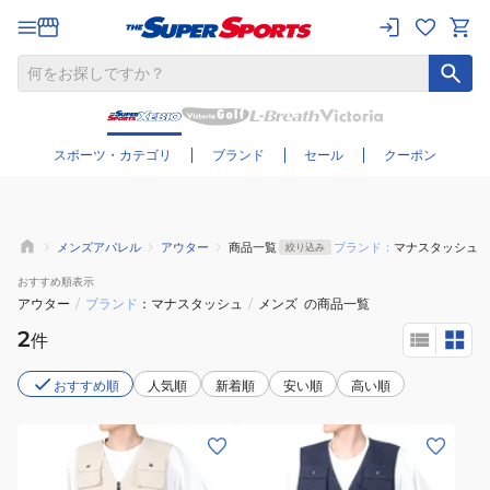
さらに絞り込む
スポーツ・カテゴリ
ブランド
セール
クーポン
メンズアパレル
アウター
商品一覧
ブランド：
マナスタッシュ
絞り込み
おすすめ
順表示
アウター
/
ブランド
マナスタッシュ
/
メンズ
の商品一覧
2
件
おすすめ順
人気順
新着順
安い順
高い順
(メ
(メ
ン
ン