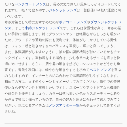
たりな
ベンチコート メンズ
は、長めの丈で冷たい風をしっかりガードしてく
れますし、軽くて動きやすい
ジャケット メンズ
は、普段使いや軽い運動に向
いています。
寒さ対策として特におすすめなのが
ボアコート メンズ
や
ダウンジャケット メ
ンズ
、そして
中綿ジャケット メンズ
です。これらは保温性が高く、寒さの厳
しい季節に活躍します。特にダウンジャケットは軽量ながらしっかり暖かい
ため、アウトドアや通勤の際にも便利です。体格がしっかりしている男性
は、フィット感と動きやすさのバランスを重視して選ぶと良いでしょう。
また、体温調節がしやすいように、袖や裾の調節機能が付いているかもチェ
ックポイントです。重ね着をする場合は、少し余裕のあるサイズを選ぶと快
適に過ごせます。さらに、腕や肩の動きを妨げないシルエットかどうかも重
要です。春先や秋口には、軽やかな動きやすさを求めて
ベスト メンズ
を選ぶ
のもおすすめで、インナーとの組み合わせで温度調節がしやすくなります。
初めての方は、まず使うシーンをイメージしてみてください。街中での普段
使いならデザイン性も重視したいですし、スポーツやアウトドアなら機能性
や耐久性を優先しましょう。カラーは落ち着いた色からスポーティーな鮮や
か色まで幅広く揃っているので、自分の好みと用途に合わせて選んでみてく
ださい。気になるアイテムは
メンズアウター一覧
からチェックしてみてくだ
さいね。