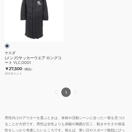
ズ)
サ
ッ
カ
ー
ウ
エ
ア
ヤスダ
ロ
(メンズ)サッカーウエア ロングコ
ート YLC.0001
ン
￥27,500
（税込）
グ
250
ポイント
コ
ー
ト
1
YLC.0001
男性向けのアウターを選ぶときは、体格や活動シーンに合った一着を見つけ
ることが大切です。男性は女性よりも肩幅や胸囲が広く、動きやすさや保温
性をしっかり考慮したいところです。例えば、寒い日やスポーツ観戦にぴっ