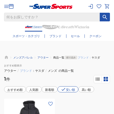
さらに絞り込む
スポーツ・カテゴリ
ブランド
セール
クーポン
メンズアパレル
アウター
商品一覧
ブランド：
ヤスダ
絞り込み
おすすめ
順表示
アウター
/
ブランド
ヤスダ
/
メンズ
の商品一覧
1
件
おすすめ順
人気順
新着順
安い順
高い順
(メ
ン