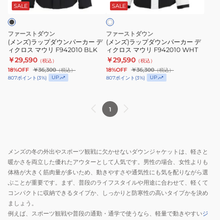
BLK
WHT
ウ
ウ
SALE
SALE
イ
ト
ン
ン
パ
パ
ファーストダウン
ファーストダウン
ー
ー
(メンズ)ラップダウンパーカー デ
(メンズ)ラップダウンパーカー デ
ィクロス マウリ F942010 BLK
ィクロス マウリ F942010 WHT
カ
カ
￥29,590
￥29,590
（税込）
（税込）
ー
ー
18%OFF
￥36,300
18%OFF
￥36,300
（税込）
（税込）
デ
デ
UP
UP
807
ポイント
(
3
%)
807
ポイント
(
3
%)
ィ
ィ
ク
ク
1
ロ
ロ
ス
ス
マ
マ
ウ
ウ
メンズの冬の外出やスポーツ観戦に欠かせないダウンジャケットは、軽さと
リ
リ
暖かさを両立した優れたアウターとして人気です。男性の場合、女性よりも
F942010
F942010
体格が大きく筋肉量が多いため、動きやすさや通気性にも気を配りながら選
BLK
WHT
ぶことが重要です。まず、普段のライフスタイルや用途に合わせて、軽くて
コンパクトに収納できるタイプか、しっかりと防寒性の高いタイプかを決め
ましょう。
例えば、スポーツ観戦や普段の通勤・通学で使うなら、軽量で動きやすい
ジ