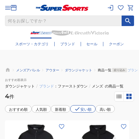
さらに絞り込む
スポーツ・カテゴリ
ブランド
セール
クーポン
メンズアパレル
アウター
ダウンジャケット
商品一覧
ブラン
絞り込み
おすすめ
順表示
ダウンジャケット
/
ブランド
ファーストダウン
/
メンズ
の商品一覧
4
件
おすすめ順
人気順
新着順
安い順
高い順
(メ
(メ
ン
ン