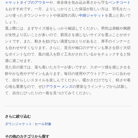
ャケットタイプのアウター
や、体全体を包み込み寒さから守る
ベンチコート
もおすすめです。一方、よりしっかりとした保温が欲しい方は、羽毛をたっ
ぷり使ったダウンジャケットや保温性の高い
中綿ジャケット
を選ぶと良いで
しょう。
選ぶ際には、まずサイズ感をしっかり確認してください。男性は肩幅や胸囲
が女性より広いことが多いので、窮屈さを感じないサイズを選ぶことがポイ
ントです。また、動きを妨げない適度なゆとりがあると、厚手のインナーと
も合わせやすくなります。さらに、首元や袖口のデザインも寒さを防ぐ大切
なポイントなので、風の侵入を防ぐ工夫がされているかをチェックすると快
適に過ごせます。
見た目の面では、落ち着いたカラーが多いですが、スポーツ感を感じさせる
鮮やかな色やデザインもあります。毎日の使用やアウトドアシーンに合わせ
て、自分らしいスタイルを楽しんでください。暖かさだけでなく、軽さや着
心地も重要なので、ぜひ
アウター メンズ
の豊富なラインナップから試着し
て、自分にぴったりの一着を見つけてみてください。
さらに絞り込む
ダウンジャケット
/
セール対象
その他のカテゴリから探す