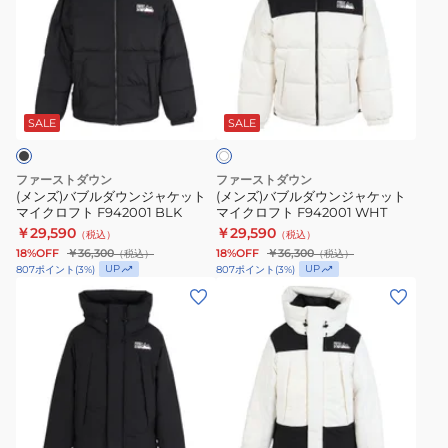
ズ)
ズ)
バ
バ
ブ
ブ
ル
ル
ホ
ダ
ダ
ワ
ウ
ウ
SALE
SALE
イ
ト
ン
ン
ジ
ジ
ファーストダウン
ファーストダウン
ャ
ャ
(メンズ)バブルダウンジャケット
(メンズ)バブルダウンジャケット
マイクロフト F942001 BLK
マイクロフト F942001 WHT
ケ
ケ
￥29,590
￥29,590
（税込）
（税込）
ッ
ッ
18%OFF
￥36,300
18%OFF
￥36,300
（税込）
（税込）
ト
ト
UP
UP
807
ポイント
(
3
%)
807
ポイント
(
3
%)
マ
マ
(メ
(メ
イ
イ
ン
ン
ク
ク
ズ)
ズ)
ロ
ロ
ラ
ラ
フ
フ
ッ
ッ
ト
ト
プ
プ
ホ
F942001
F942001
ダ
ダ
ワ