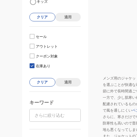
キッズ
クリア
適用
セール
アウトレット
クーポン対象
在庫あり
メンズ用のジャケッ
クリア
適用
を選ぶことが快適な
節に外で長時間過ご
一方で、少し肌寒い
キーワード
配慮されているもの
で風を通しにくい
ベ
さらに、寒さだけで
防寒性も高いので普
地も悪くなってしま
また、ジャケットの