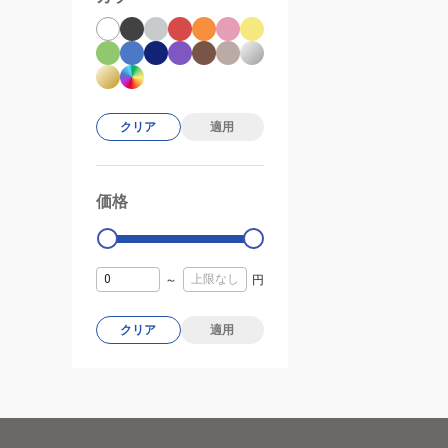
クリア
適用
価格
99000
0
～
円
クリア
適用