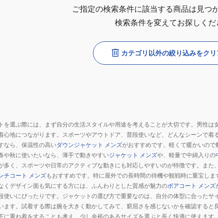
ご指定の検索条件に該当する商品は見つ
検索条件を変えてお探しくだ
カテゴリ以外の絞り込みをクリ
トを選ぶ際には、まず自分の生活スタイルや用途を考えることが大切です。男性は
着心地につながります。スポーツやアウトドア、普段使いなど、どんなシーンで着
すなら、保温性の高い
ダウンジャケット メンズ
がおすすめです。軽くて暖かいので
春や秋に使いたいなら、薄手で動きやすい
ジャケット メンズ
や、軽量で中綿入りの
が多く、スポーツや日常のアクティブな動きにも対応しやすいのが特徴です。また
ンチコート メンズ
もおすすめです。特に屋外での長時間の待機や観戦時に重宝しま
なくデザイン面も気にする方には、ふんわりとした質感が魅力の
ボアコート メンズ
段使いにぴったりです。ジャケットの選び方で重要なのは、自分の体型に合ったサ
います。試着する際は腕を大きく動かしてみて、窮屈さを感じないかを確認すると
下に重ね着をすることも考え、少し余裕のあるサイズを選ぶと長く快適に使えます