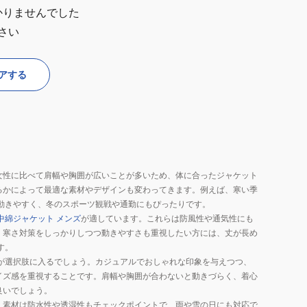
かりませんでした
さい
アする
女性に比べて肩幅や胸囲が広いことが多いため、体に合ったジャケット
るかによって最適な素材やデザインも変わってきます。例えば、寒い季
動きやすく、冬のスポーツ観戦や通勤にもぴったりです。
中綿ジャケット メンズ
が適しています。これらは防風性や通気性にも
、寒さ対策をしっかりしつつ動きやすさも重視したい方には、丈が長め
す。
が選択肢に入るでしょう。カジュアルでおしゃれな印象を与えつつ、
イズ感を重視することです。肩幅や胸囲が合わないと動きづらく、着心
良いでしょう。
。素材は防水性や透湿性もチェックポイントで、雨や雪の日にも対応で