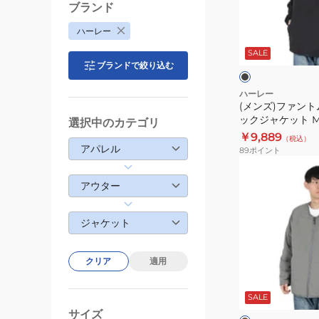
ウ
ン
ブランド
ェ
ト
ブ
ハーレー
ッ
ム
ラ
ト
ッ
SALE
ウ
ク
ャ
ブランドで絞り込む
MCBR242070
ー
ブ
ハーレー
(メンズ)ファント
ン
ックジャケット MC
選択中のカテゴリ
ト
BLK
￥9,889
（税込）
ラ
アパレル
89
ポイント
ッ
(メ
ク
ン
アウター
ジ
ズ)
ャ
フ
ジャケット
ケ
ァ
ッ
ン
ト
クリア
適用
ト
カ
MCBR242069-
ム
ー
BLK
キ
SALE
コ
ク
サイズ
ン