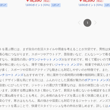
￥18,590
￥18,590
（税込）
（税込）
ザ
ザ
1,690
ポイント
(
10
%)
1,690
ポイント
(
10
%)
UP
UP
UP
ー
ー
ジ
ジ
ャ
ャ
1
ケ
ケ
ッ
ッ
ト
ト
MCJK252058-
MCJK252058-
トを選ぶ際には、まず自分の生活スタイルや用途を考えることが大切です。男性は
BLK
BRW
着心地につながります。スポーツやアウトドア、普段使いなど、どんなシーンで着
すなら、保温性の高い
ダウンジャケット メンズ
がおすすめです。軽くて暖かいので
春や秋に使いたいなら、薄手で動きやすい
ジャケット メンズ
や、軽量で中綿入りの
が多く、スポーツや日常のアクティブな動きにも対応しやすいのが特徴です。また
ンチコート メンズ
もおすすめです。特に屋外での長時間の待機や観戦時に重宝しま
なくデザイン面も気にする方には、ふんわりとした質感が魅力の
ボアコート メンズ
段使いにぴったりです。ジャケットの選び方で重要なのは、自分の体型に合ったサ
います。試着する際は腕を大きく動かしてみて、窮屈さを感じないかを確認すると
下に重ね着をすることも考え、少し余裕のあるサイズを選ぶと長く快適に使えます
安心です。寒さはもちろん、風の強さや湿度にも対応できるジャケットが、メンズ
ャケットを選ぶことで、快適でスタイリッシュな冬の外出が楽しめます。詳しくは