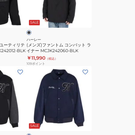
ト
ン
MCBR242068-
ト
ブ
SKHK
ム
ラ
SALE
コ
ン
バ
ハーレー
 ユーティリテ
(メンズ)ファントム コンバット ラ
ッ
42012-BLK
イナー MCJK242060-BLK
ト
￥11,990
（税込）
ラ
109
ポイント
イ
(メ
ナ
ン
ー
ズ)
MCJK242060-
デ
BLK
ニ
ム
ヴ
ネ
ァ
イ
SALE
ー
シ