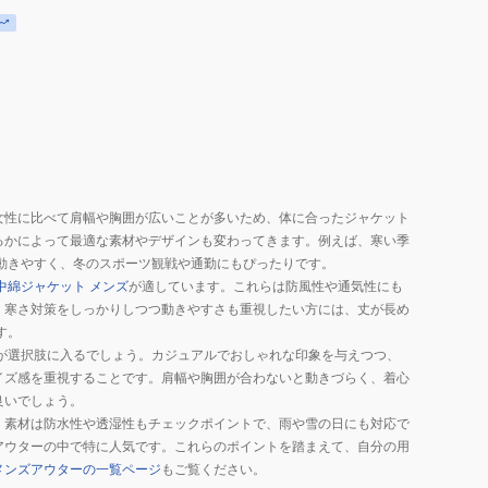
女性に比べて肩幅や胸囲が広いことが多いため、体に合ったジャケット
るかによって最適な素材やデザインも変わってきます。例えば、寒い季
動きやすく、冬のスポーツ観戦や通勤にもぴったりです。
中綿ジャケット メンズ
が適しています。これらは防風性や通気性にも
、寒さ対策をしっかりしつつ動きやすさも重視したい方には、丈が長め
す。
が選択肢に入るでしょう。カジュアルでおしゃれな印象を与えつつ、
イズ感を重視することです。肩幅や胸囲が合わないと動きづらく、着心
良いでしょう。
。素材は防水性や透湿性もチェックポイントで、雨や雪の日にも対応で
アウターの中で特に人気です。これらのポイントを踏まえて、自分の用
メンズアウターの一覧ページ
もご覧ください。