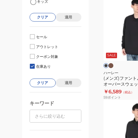
キッズ
ン
ズ)
クリア
適用
フ
ァ
ン
セール
ト
モ
ブ
アウトレット
カ
ム
ラ
チ
ッ
SALE
ウ
クーポン対象
ャ
ク
ク
ー
在庫あり
ブ
ハーレー
(メンズ)ファント
ン
クリア
適用
オーバースウェッ
プ
MCBR242070
￥6,589
（税込）
ル
59
ポイント
オ
キーワード
(メ
ー
ン
バ
ズ)
ー
フ
ス
ァ