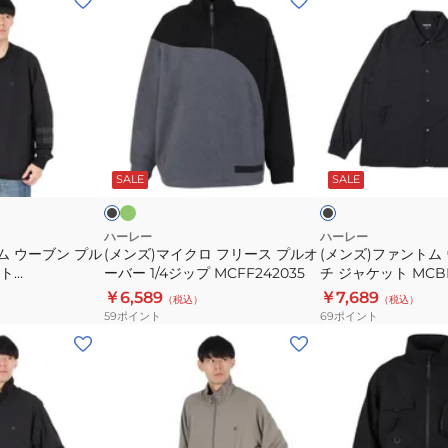
ン
ン
ズ)
ズ)
マ
フ
イ
ァ
ク
ン
ロ
ト
オ
ブ
ブ
リ
フ
ム
ラ
ラ
ー
ッ
ッ
チ
SALE
SALE
リ
ウ
ブ
ク
ャ
ー
ー
ス
ブ
ハーレー
ハーレー
ム ウーブン プル
(メンズ)マイクロ フリース プルオ
(メンズ)ファントム
プ
ン
ト
ーバー 1/4ジップ MCFF242035
チ ジャケット MCBR
ル
コ
BLK
￥6,589
￥7,689
（税込）
（税込）
オ
ー
59
ポイント
69
ポイント
ー
チ
(メ
(メ
バ
ジ
ン
ン
ー
ャ
ズ)
ズ)
1/4
ケ
フ
フ
ジ
ッ
ァ
ァ