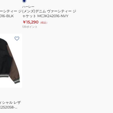
テ
ハーレー
ァーシティー ジ
(メンズ)デニム ヴァーシティー ジ
ィ
16-BLK
ャケット MCJK242016-NVY
ー
￥15,290
（税込）
ジ
139
ポイント
ャ
ケ
ッ
ト
MCJK242016-
NVY
ィシャル レザ
52058-