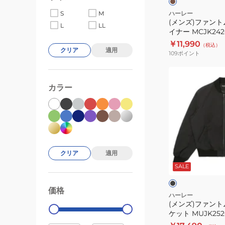
バ
ハーレー
S
M
(メンズ)ファント
ッ
L
LL
イナー MCJK242
ト
￥11,990
（税込）
ラ
クリア
適用
109
ポイント
イ
ナ
(メ
ー
ン
カラー
MCJK242060-
ズ)
SKHK
フ
ァ
ン
ト
ブ
クリア
適用
ム
ラ
ッ
SALE
ボ
ク
ク
ン
価格
99000
0
バ
ハーレー
(メンズ)ファント
ー
ケット MUJK252
ジ