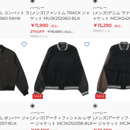
ャ
テ
ハーレー
ハーレー
ム コンバット ラ
(メンズ)ファントム TRACK ジャ
(メンズ)デニム ヴ
ケ
ィ
060-SKHK
ケット MUJK252060-BLK
ャケット MCJK2420
ッ
ー
￥11,990
￥15,290
（税込）
（税込）
ト
ジ
139
ポイント
27%OFF
￥16,500
（税込）
MUJK252060-
ャ
109
ポイント
BLK
ケ
(メ
(メ
ッ
ン
ン
ト
ズ)
ズ)
MCJK242016-
ア
ア
BLK
ー
ー
テ
テ
ィ
ィ
ブ
ブ
フ
フ
ラ
ラ
ッ
ウ
SALE
SALE
ィ
ィ
ン
シ
シ
ャ
ャ
ハーレー
ハーレー
ム ボンバー ジャ
(メンズ)アーティフィシャル レザ
(メンズ)アーティフ
ル
ル
057-BLK
ー ジャケット MCJK252058-BLK
ー ジャケット MCJK2
レ
レ
BRW