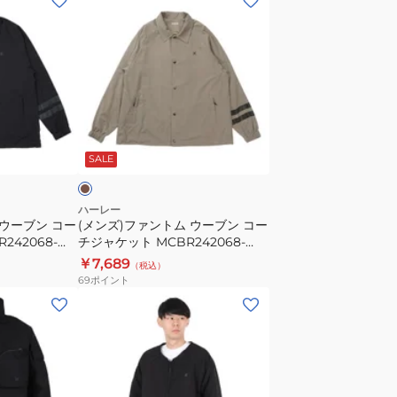
ン
ズ)
フ
ァ
ン
ト
モ
ム
カ
SALE
ウ
ー
ブ
ハーレー
 ウーブン コー
(メンズ)ファントム ウーブン コー
ン
242068-
チジャケット MCBR242068-
コ
SKHK
￥7,689
（税込）
ー
69
ポイント
チ
(メ
ジ
ン
ャ
ズ)
ケ
フ
ッ
ァ