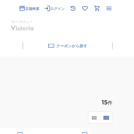
店舗検索
ログイン
サーフ&スノー
クーポン
15
件
(メ