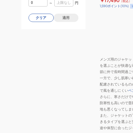
￥17,490
（税込）
ャ
～
円
1,590
ポイント
(
10
%)
ケ
ッ
クリア
適用
ト
MUJK252057-
BLK
メンズ用のジャケッ
を選ぶことが快適な
節に外で長時間過ご
一方で、少し肌寒い
配慮されているもの
で風を通しにくい
ベ
さらに、寒さだけで
防寒性も高いので普
地も悪くなってしま
また、ジャケットの
きるタイプを選ぶと
途や体型に合ったジ