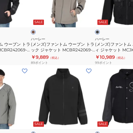
ッ
ト
ン
ン
プ
MCBR242068-
ト
ト
モ
ブ
MCFF242035
BLK
ム
ム
カ
ラ
チ
ッ
ッ
SALE
SALE
ウ
ユ
ク
ク
ー
ー
ブ
テ
ハーレー
ハーレー
ム ウーブン トラ
(メンズ)ファントム ウーブン トラ
(メンズ)ファントム
ン
ィ
BR242069-
ック ジャケット MCBR242069-
ィ ジャケット MCJK2
ト
リ
SKHK
￥9,889
￥10,989
（税込）
（税込）
ラ
テ
89
ポイント
99
ポイント
ッ
ィ
(メ
(メ
ク
ジ
ン
ン
ジ
ャ
ズ)
ズ)
ャ
ケ
フ
デ
ケ
ッ
ァ
ニ
ッ
ト
ン
ム
ト
MCJK242012-
ト
ヴ
ブ
ブ
MCBR242069-
BLK
ム
ァ
ラ
ラ
SKHK
ッ
ッ
ビ
SALE
SALE
TRACK
ー
ク
ー
ジ
シ