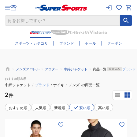
さらに絞り込む
スポーツ・カテゴリ
ブランド
セール
クーポン
メンズアパレル
アウター
中綿ジャケット
商品一覧
ブランド
絞り込み
おすすめ
順表示
中綿ジャケット
/
ブランド
ナイキ
/
メンズ
の商品一覧
2
件
おすすめ順
人気順
新着順
安い順
高い順
(メ
(メ
ン
ン