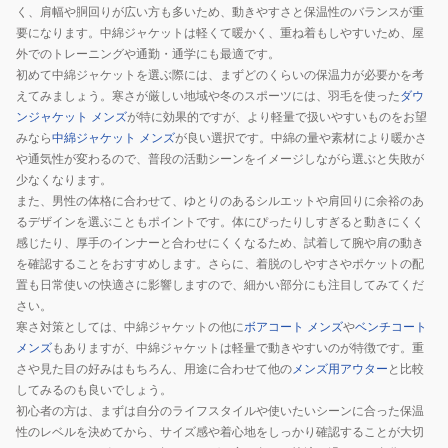
く、肩幅や胴回りが広い方も多いため、動きやすさと保温性のバランスが重
要になります。中綿ジャケットは軽くて暖かく、重ね着もしやすいため、屋
外でのトレーニングや通勤・通学にも最適です。
初めて中綿ジャケットを選ぶ際には、まずどのくらいの保温力が必要かを考
えてみましょう。寒さが厳しい地域や冬のスポーツには、羽毛を使った
ダウ
ンジャケット メンズ
が特に効果的ですが、より軽量で扱いやすいものをお望
みなら
中綿ジャケット メンズ
が良い選択です。中綿の量や素材により暖かさ
や通気性が変わるので、普段の活動シーンをイメージしながら選ぶと失敗が
少なくなります。
また、男性の体格に合わせて、ゆとりのあるシルエットや肩回りに余裕のあ
るデザインを選ぶこともポイントです。体にぴったりしすぎると動きにくく
感じたり、厚手のインナーと合わせにくくなるため、試着して腕や肩の動き
を確認することをおすすめします。さらに、着脱のしやすさやポケットの配
置も日常使いの快適さに影響しますので、細かい部分にも注目してみてくだ
さい。
寒さ対策としては、中綿ジャケットの他に
ボアコート メンズ
や
ベンチコート
メンズ
もありますが、中綿ジャケットは軽量で動きやすいのが特徴です。重
さや見た目の好みはもちろん、用途に合わせて他の
メンズ用アウター
と比較
してみるのも良いでしょう。
初心者の方は、まずは自分のライフスタイルや使いたいシーンに合った保温
性のレベルを決めてから、サイズ感や着心地をしっかり確認することが大切