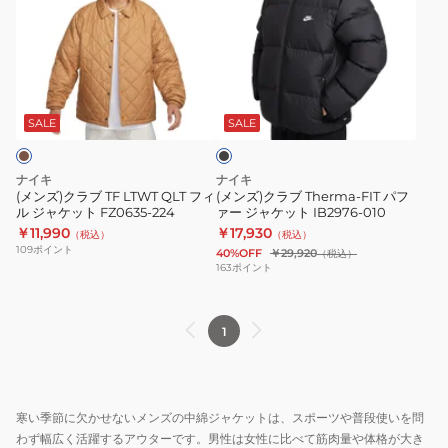
ズ)
ズ)
ク
ク
ラ
ラ
ブ
ブ
ブ
TF
Therma-
ラ
LTWT
FIT
ッ
SALE
SALE
ク
QLT
パ
フ
フ
ナイキ
ナイキ
ィ
ァ
(メンズ)クラブ TF LTWT QLT フィ
(メンズ)クラブ Therma-FIT パフ
ル ジャケット FZ0635-224
ァー ジャケット IB2976-010
ル
ー
￥11,990
￥17,930
（税込）
（税込）
ジ
ジ
109
ポイント
40%OFF
￥29,920
（税込）
ャ
ャ
163
ポイント
ケ
ケ
ッ
ッ
1
ト
ト
FZ0635-
IB2976-
224
010
寒い季節に欠かせないメンズの中綿ジャケットは、スポーツや普段使いを問
わず幅広く活躍するアウターです。男性は女性に比べて筋肉量や体格が大き