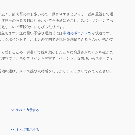
が広く、筋肉質の方も多いので、動きやすさとフィット感を重視して選
汗速乾性のある素材は汗をかいても快適に過ごせ、スポーツシーンでも
見えないので普段使いにもぴったりです。
役立ちます。逆に暑い季節や運動時には
半袖のポロシャツ
が快適です。
ェックポイントで、ボタンの開閉で通気性を調整できるものや、襟が立
くく感じるため、試着して腕を動かしたときに窮屈さがないかを確かめ
が理想です。色やデザインも豊富で、ベーシックな無地からスポーティ
長袖を選び、サイズ感や素材感をしっかりチェックしてみてください。
すべて表示する
すべて表示する