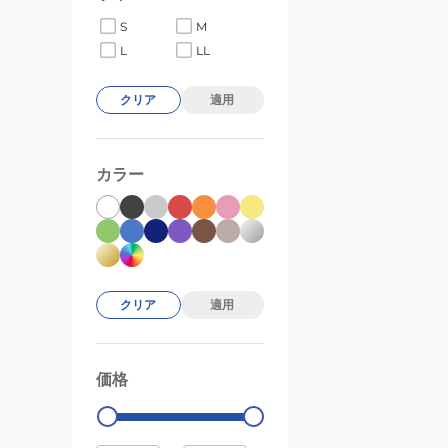
S
M
L
LL
クリア
適用
カラー
クリア
適用
価格
99000
0