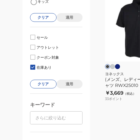
キッズ
ン
ズ、
クリア
適用
レ
デ
ィ
セール
ー
チ
ネ
ブ
アウトレット
ャ
イ
ス)
ラ
コ
ビ
ッ
ユ
クーポン対象
ー
ー
ク
ニ
ル
在庫あり
グ
ポ
ヨネックス
レ
(メンズ、レディ
ロ
ー
クリア
適用
ャツ RWX25010
シ
￥3,669
（税込）
ャ
33
ポイント
ツ
キーワード
RWX25010