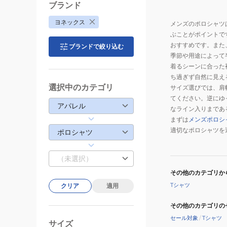
ブランド
ヨネックス
メンズのポロシャツ
ぶことがポイントで
おすすめです。また
ブランドで絞り込む
季節や用途によって
着るシーンに合った
ち過ぎず自然に見え
選択中のカテゴリ
サイズ選びでは、肩
てください。逆にゆ
アパレル
なライン入りまであ
まずは
メンズポロシ
適切なポロシャツを
ポロシャツ
（未選択）
その他のカテゴリか
Tシャツ
クリア
適用
その他のカテゴリの
セール対象
/
Tシャツ
サイズ