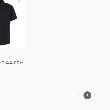
ース)ユニポロシ
1