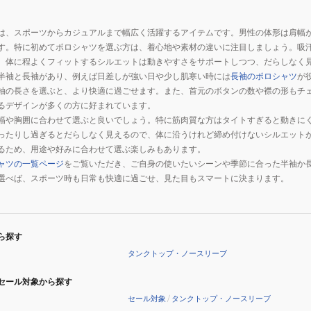
は、スポーツからカジュアルまで幅広く活躍するアイテムです。男性の体形は肩幅
す。特に初めてポロシャツを選ぶ方は、着心地や素材の違いに注目しましょう。吸
、体に程よくフィットするシルエットは動きやすさをサポートしつつ、だらしなく
半袖と長袖があり、例えば日差しが強い日や少し肌寒い時には
長袖のポロシャツ
が
袖の長さを選ぶと、より快適に過ごせます。また、首元のボタンの数や襟の形もチ
るデザインが多くの方に好まれています。
幅や胸囲に合わせて選ぶと良いでしょう。特に筋肉質な方はタイトすぎると動きに
ったりし過ぎるとだらしなく見えるので、体に沿うけれど締め付けないシルエット
るため、用途や好みに合わせて選ぶ楽しみもあります。
ャツの一覧ページ
をご覧いただき、ご自身の使いたいシーンや季節に合った半袖か
選べば、スポーツ時も日常も快適に過ごせ、見た目もスマートに決まります。
ら探す
タンクトップ・ノースリーブ
セール対象から探す
セール対象
/
タンクトップ・ノースリーブ