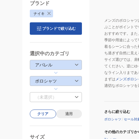
キ
ブランド
コ
ナイキ
ー
メンズのポロシャツ
ト
ぶことがポイントで
ブランドで絞り込む
ド
おすすめです。また
ラ
季節や用途によって
イ
着るシーンに合った
フ
選択中のカテゴリ
ち過ぎず自然に見え
ィ
サイズ選びでは、肩
アパレル
てください。逆にゆ
ッ
なライン入りまであ
ト
まずは
メンズポロシ
ポロシャツ
テ
適切なポロシャツを
ニ
（未選択）
ス
ポ
ロ
さらに絞り込む
クリア
適用
シ
ポロシャツ
/
セール対
ャ
その他のカテゴリか
ツ
サイズ