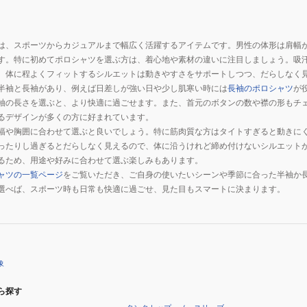
ポ
ロ
ロ
シ
シ
ャ
は、スポーツからカジュアルまで幅広く活躍するアイテムです。男性の体形は肩幅
ャ
ツ
す。特に初めてポロシャツを選ぶ方は、着心地や素材の違いに注目しましょう。吸
ツ
IF0732-
、体に程よくフィットするシルエットは動きやすさをサポートしつつ、だらしなく
DH0858-
451
半袖と長袖があり、例えば日差しが強い日や少し肌寒い時には
長袖のポロシャツ
が
100
袖の長さを選ぶと、より快適に過ごせます。また、首元のボタンの数や襟の形もチ
るデザインが多くの方に好まれています。
幅や胸囲に合わせて選ぶと良いでしょう。特に筋肉質な方はタイトすぎると動きに
ったりし過ぎるとだらしなく見えるので、体に沿うけれど締め付けないシルエット
るため、用途や好みに合わせて選ぶ楽しみもあります。
ャツの一覧ページ
をご覧いただき、ご自身の使いたいシーンや季節に合った半袖か
選べば、スポーツ時も日常も快適に過ごせ、見た目もスマートに決まります。
象
ら探す