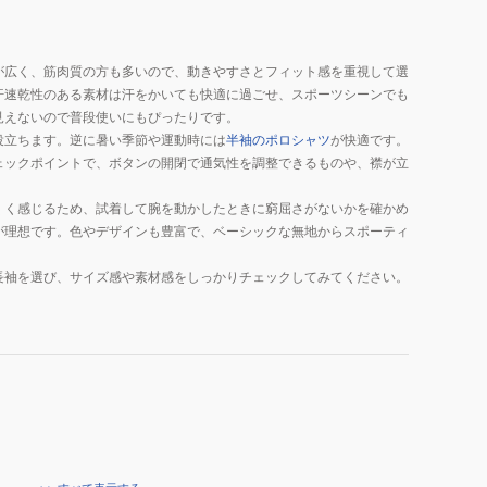
ロ
シ
ャ
が広く、筋肉質の方も多いので、動きやすさとフィット感を重視して選
ツ
汗速乾性のある素材は汗をかいても快適に過ごせ、スポーツシーンでも
IF0732-
見えないので普段使いにもぴったりです。
365
役立ちます。逆に暑い季節や運動時には
半袖のポロシャツ
が快適です。
ェックポイントで、ボタンの開閉で通気性を調整できるものや、襟が立
くく感じるため、試着して腕を動かしたときに窮屈さがないかを確かめ
が理想です。色やデザインも豊富で、ベーシックな無地からスポーティ
長袖を選び、サイズ感や素材感をしっかりチェックしてみてください。