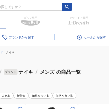
ゴルフ専門
アウトドア専門
ブランド
セール
ド：
ナイキ
/
ナイキ
/
メンズ
の商品一覧
ブランド
人気順
新着順
価格が安い順
価格が高い順
(メ
(メ