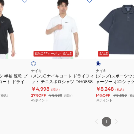
ン
ン
ズ)
ズ)
ナ
ス
イ
ポ
キ
ー
コ
ツ
ネ
ホ
ー
ウ
イ
ワ
ビ
ー
10%OFFクーポン
SALE
SALE
イ
ト
ェ
ー
ン
ド
ア
ラ
ク
ナイキ
ナイキ
ツ 半袖 速乾 ブ
(メンズ)ナイキコート ドライフィ
(メンズ)スポーツウ
イ
ラ
コート ドライフ
ット テニスポロシャツ DH0858-
ャージー ポロシャツ I
フ
ブ
ロシャツ
100
￥4,998
￥8,248
（税込）
（税込）
ィ
ジ
27%OFF
￥6,930
14%OFF
￥9,680
（税込）
（税込）
（税
ッ
ャ
45
ポイント
74
ポイント
ト
ー
テ
ジ
ニ
ー
1
ス
ポ