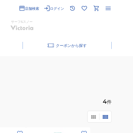
店舗検索
ログイン
サーフ&スノー
クーポン
4
件
(メ