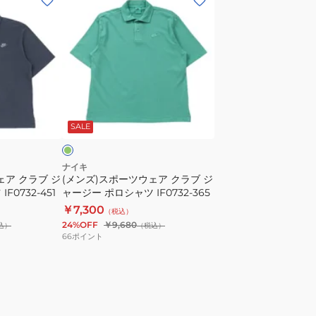
ン
ズ)
ス
ポ
ー
ツ
グ
ウ
リ
SALE
ェ
ア
ク
ナイキ
ェア クラブ ジ
(メンズ)スポーツウェア クラブ ジ
ラ
F0732-451
ャージー ポロシャツ IF0732-365
ブ
￥7,300
（税込）
ジ
24%OFF
￥9,680
込）
（税込）
ャ
66
ポイント
ー
ジ
ー
ポ