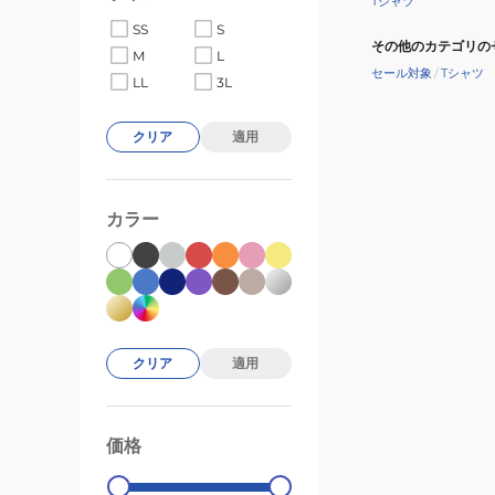
Tシャツ
DH0858-
SS
S
010
その他のカテゴリの
M
L
セール対象
/
Tシャツ
LL
3L
クリア
適用
カラー
クリア
適用
価格
99000
0