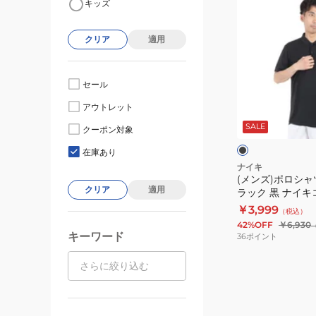
キッズ
ン
ズ)
クリア
適用
ポ
ロ
シ
セール
ャ
ブ
アウトレット
ツ
ラ
ッ
SALE
半
クーポン対象
ク
ト
袖
在庫あり
速
ナイキ
(メンズ)ポロシャ
乾
クリア
適用
ラック 黒 ナイキ
ブ
ィット テニスポ
￥3,999
（税込）
ラ
DH0858-010
42%OFF
￥6,930
ッ
キーワード
36
ポイント
ク
黒
ナ
イ