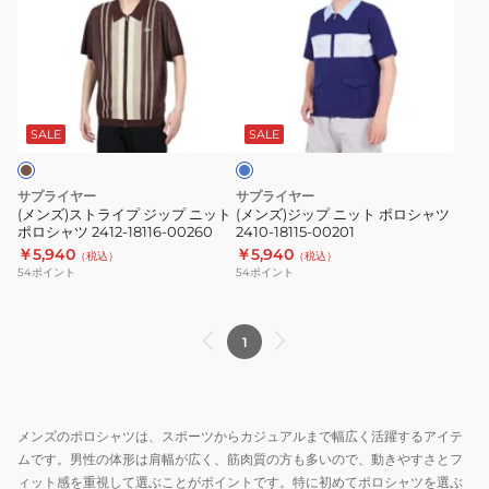
ズ)
ズ)
ス
ジ
ト
ッ
ラ
プ
ブ
イ
ニ
ル
プ
ッ
ー
SALE
SALE
ジ
ト
ッ
ポ
サプライヤー
サプライヤー
プ
ロ
(メンズ)ストライプ ジップ ニット
(メンズ)ジップ ニット ポロシャツ
ポロシャツ 2412-18116-00260
2410-18115-00201
ニ
シ
￥5,940
￥5,940
（税込）
（税込）
ッ
ャ
54
ポイント
54
ポイント
ト
ツ
ポ
2410-
ロ
18115-
1
シ
00201
ャ
ツ
メンズのポロシャツは、スポーツからカジュアルまで幅広く活躍するアイテ
2412-
ムです。男性の体形は肩幅が広く、筋肉質の方も多いので、動きやすさとフ
18116-
ィット感を重視して選ぶことがポイントです。特に初めてポロシャツを選ぶ