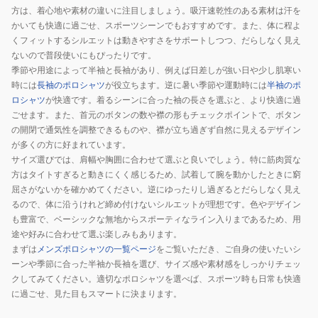
00260
方は、着心地や素材の違いに注目しましょう。吸汗速乾性のある素材は汗を
かいても快適に過ごせ、スポーツシーンでもおすすめです。また、体に程よ
くフィットするシルエットは動きやすさをサポートしつつ、だらしなく見え
ないので普段使いにもぴったりです。
季節や用途によって半袖と長袖があり、例えば日差しが強い日や少し肌寒い
時には
長袖のポロシャツ
が役立ちます。逆に暑い季節や運動時には
半袖のポ
ロシャツ
が快適です。着るシーンに合った袖の長さを選ぶと、より快適に過
ごせます。また、首元のボタンの数や襟の形もチェックポイントで、ボタン
の開閉で通気性を調整できるものや、襟が立ち過ぎず自然に見えるデザイン
が多くの方に好まれています。
サイズ選びでは、肩幅や胸囲に合わせて選ぶと良いでしょう。特に筋肉質な
方はタイトすぎると動きにくく感じるため、試着して腕を動かしたときに窮
屈さがないかを確かめてください。逆にゆったりし過ぎるとだらしなく見え
るので、体に沿うけれど締め付けないシルエットが理想です。色やデザイン
も豊富で、ベーシックな無地からスポーティなライン入りまであるため、用
途や好みに合わせて選ぶ楽しみもあります。
まずは
メンズポロシャツの一覧ページ
をご覧いただき、ご自身の使いたいシ
ーンや季節に合った半袖か長袖を選び、サイズ感や素材感をしっかりチェッ
クしてみてください。適切なポロシャツを選べば、スポーツ時も日常も快適
に過ごせ、見た目もスマートに決まります。