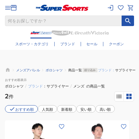
さらに絞り込む
スポーツ・カテゴリ
ブランド
セール
クーポン
メンズアパレル
ポロシャツ
商品一覧
ブランド：
サプライヤー
絞り込み
おすすめ
順表示
ポロシャツ
/
ブランド
サプライヤー
/
メンズ
の商品一覧
2
件
おすすめ順
人気順
新着順
安い順
高い順
(メ
(メ
ン
ン