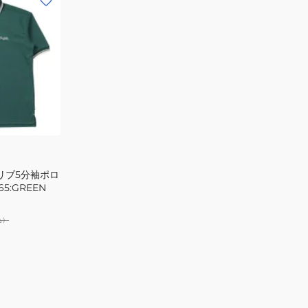
リブ5分袖ポロ
65:GREEN
込）
EEN