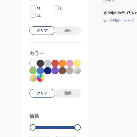
Tシャツ
M
L
その他のカテゴリの
LL
セール対象
/
Tシャツ
クリア
適用
カラー
クリア
適用
価格
99000
0