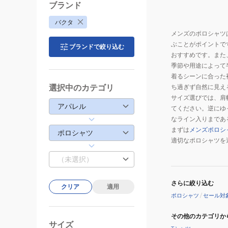
ブランド
バクタ
メンズのポロシャツ
ぶことがポイントで
ブランドで絞り込む
おすすめです。また
季節や用途によって
着るシーンに合った
選択中のカテゴリ
ち過ぎず自然に見え
サイズ選びでは、肩
アパレル
てください。逆にゆ
なライン入りまであ
まずは
メンズポロシ
ポロシャツ
適切なポロシャツを
（未選択）
さらに絞り込む
クリア
適用
ポロシャツ
/
セール対
その他のカテゴリか
サイズ