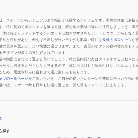
は、スポーツからカジュアルまで幅広く活躍するアイテムです。男性の体形は肩幅
す。特に初めてポロシャツを選ぶ方は、着心地や素材の違いに注目しましょう。吸
、体に程よくフィットするシルエットは動きやすさをサポートしつつ、だらしなく
半袖と長袖があり、例えば日差しが強い日や少し肌寒い時には
長袖のポロシャツ
が
袖の長さを選ぶと、より快適に過ごせます。また、首元のボタンの数や襟の形もチ
るデザインが多くの方に好まれています。
幅や胸囲に合わせて選ぶと良いでしょう。特に筋肉質な方はタイトすぎると動きに
ったりし過ぎるとだらしなく見えるので、体に沿うけれど締め付けないシルエット
るため、用途や好みに合わせて選ぶ楽しみもあります。
ャツの一覧ページ
をご覧いただき、ご自身の使いたいシーンや季節に合った半袖か
選べば、スポーツ時も日常も快適に過ごせ、見た目もスマートに決まります。
象
ら探す