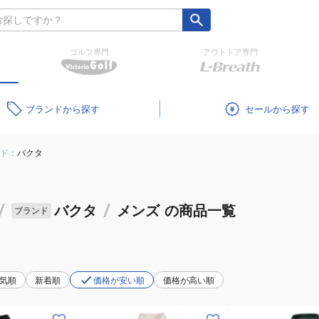
ゴルフ専門
アウトドア専門
ブランド
セール
ド：
バクタ
/
バクタ
/
メンズ
の商品一覧
ブランド
気順
新着順
価格が安い順
価格が高い順
(メ
(メ