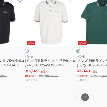
ン
ン
ズ)
ズ)
速
速
乾
乾
ラ
ラ
イ
イ
グ
ホ
ン
ン
リ
ワ
ー
SALE
SALE
イ
リ
リ
ン
ブ
ブ
5
5
バクタ
バクタ
インリブ5分袖ポロ
(メンズ)速乾ラインリブ5分袖ポロ
(メンズ)速乾ライン
分
分
5:19:BLACK
シャツ BU2545135:5:OFF
シャツ BU2545135:
袖
袖
￥6,149
￥6,149
（税込）
（税込）
ポ
ポ
18%OFF
￥7,590
18%OFF
￥7,590
税込）
（税込）
（税
ロ
ロ
55
ポイント
55
ポイント
シ
シ
ャ
ャ
ツ
ツ
1
BLACK
BU2545135:5:OFF
BU2545135:65:GR