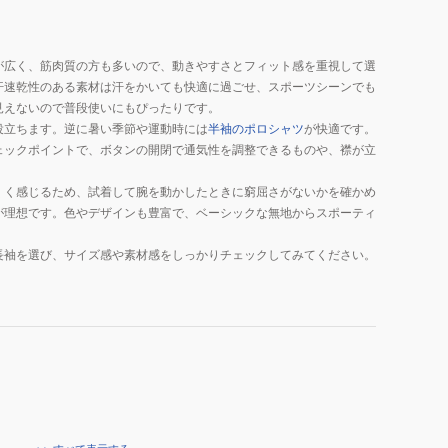
が広く、筋肉質の方も多いので、動きやすさとフィット感を重視して選
汗速乾性のある素材は汗をかいても快適に過ごせ、スポーツシーンでも
見えないので普段使いにもぴったりです。
役立ちます。逆に暑い季節や運動時には
半袖のポロシャツ
が快適です。
ェックポイントで、ボタンの開閉で通気性を調整できるものや、襟が立
くく感じるため、試着して腕を動かしたときに窮屈さがないかを確かめ
が理想です。色やデザインも豊富で、ベーシックな無地からスポーティ
長袖を選び、サイズ感や素材感をしっかりチェックしてみてください。