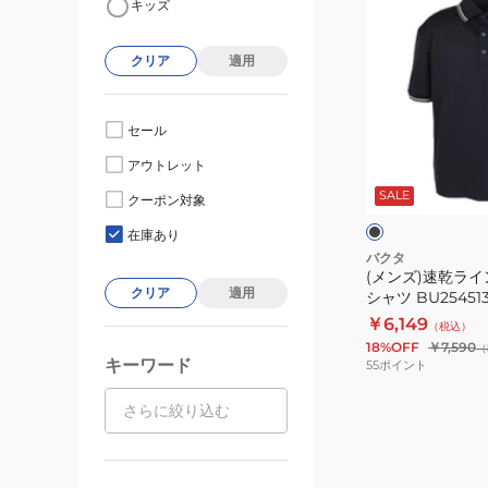
キッズ
ン
ズ)
クリア
適用
速
乾
ラ
セール
イ
ブ
アウトレット
ン
ラ
ッ
SALE
リ
クーポン対象
ク
ト
ブ
在庫あり
5
バクタ
(メンズ)速乾ラ
分
クリア
適用
シャツ BU254513
袖
￥6,149
（税込）
ポ
18%OFF
￥7,590
（
ロ
キーワード
55
ポイント
シ
ャ
ツ
BU2545135:19: