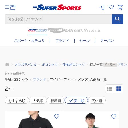
さらに絞り込む
スポーツ・カテゴリ
ブランド
セール
クーポン
メンズアパレル
ポロシャツ
半袖ポロシャツ
商品一覧
ブラン
絞り込み
おすすめ
順表示
半袖ポロシャツ
/
ブランド
アイピーディー
/
メンズ
の商品一覧
2
件
おすすめ順
人気順
新着順
安い順
高い順
(メ
(メ
ン
ン