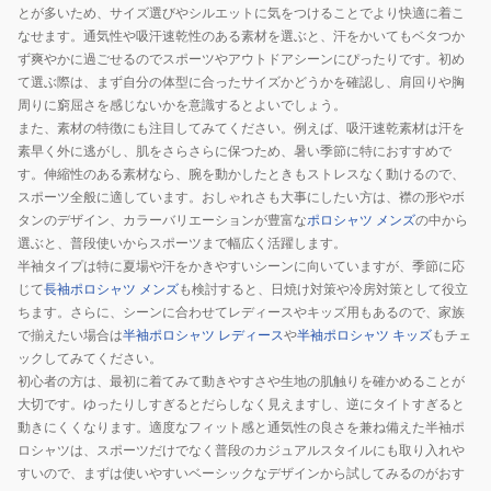
とが多いため、サイズ選びやシルエットに気をつけることでより快適に着こ
なせます。通気性や吸汗速乾性のある素材を選ぶと、汗をかいてもベタつか
ず爽やかに過ごせるのでスポーツやアウトドアシーンにぴったりです。初め
て選ぶ際は、まず自分の体型に合ったサイズかどうかを確認し、肩回りや胸
周りに窮屈さを感じないかを意識するとよいでしょう。
また、素材の特徴にも注目してみてください。例えば、吸汗速乾素材は汗を
素早く外に逃がし、肌をさらさらに保つため、暑い季節に特におすすめで
す。伸縮性のある素材なら、腕を動かしたときもストレスなく動けるので、
スポーツ全般に適しています。おしゃれさも大事にしたい方は、襟の形やボ
タンのデザイン、カラーバリエーションが豊富な
ポロシャツ メンズ
の中から
選ぶと、普段使いからスポーツまで幅広く活躍します。
半袖タイプは特に夏場や汗をかきやすいシーンに向いていますが、季節に応
じて
長袖ポロシャツ メンズ
も検討すると、日焼け対策や冷房対策として役立
ちます。さらに、シーンに合わせてレディースやキッズ用もあるので、家族
で揃えたい場合は
半袖ポロシャツ レディース
や
半袖ポロシャツ キッズ
もチェ
ックしてみてください。
初心者の方は、最初に着てみて動きやすさや生地の肌触りを確かめることが
大切です。ゆったりしすぎるとだらしなく見えますし、逆にタイトすぎると
動きにくくなります。適度なフィット感と通気性の良さを兼ね備えた半袖ポ
ロシャツは、スポーツだけでなく普段のカジュアルスタイルにも取り入れや
すいので、まずは使いやすいベーシックなデザインから試してみるのがおす