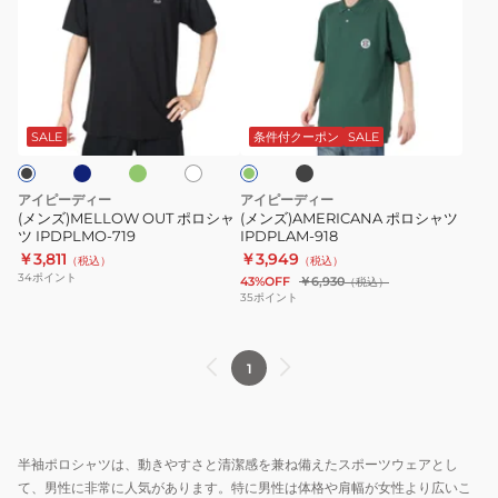
ズ)MELLOW
ズ)AMERICANA
OUT
ポ
ポ
ロ
ロ
シ
ネ
グ
ブ
ホ
グ
シ
ャ
リ
ラ
ワ
リ
ー
ッ
ャ
ツ
イ
ー
SALE
条件付クーポン
SALE
ン
ク
ト
ン
ツ
IPDPLAM-
IPDPLMO-
918
アイピーディー
アイピーディー
719
(メンズ)MELLOW OUT ポロシャ
(メンズ)AMERICANA ポロシャツ
ツ IPDPLMO-719
IPDPLAM-918
￥3,811
￥3,949
（税込）
（税込）
34
ポイント
43%OFF
￥6,930
（税込）
35
ポイント
1
半袖ポロシャツは、動きやすさと清潔感を兼ね備えたスポーツウェアとし
て、男性に非常に人気があります。特に男性は体格や肩幅が女性より広いこ