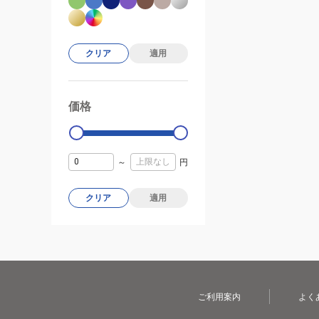
クリア
適用
価格
99000
0
～
円
クリア
適用
ご利用案内
よく