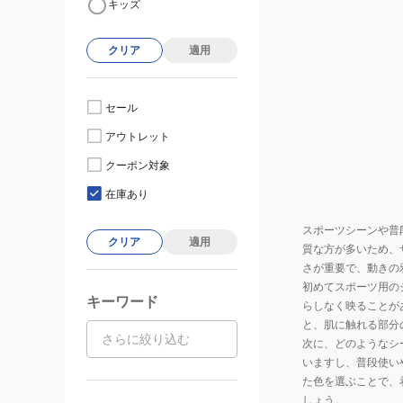
キッズ
クリア
適用
セール
アウトレット
クーポン対象
在庫あり
スポーツシーンや普
クリア
適用
質な方が多いため、
さが重要で、動きの
初めてスポーツ用の
キーワード
らしなく映ることが
と、肌に触れる部分
次に、どのようなシ
いますし、普段使い
た色を選ぶことで、
しょう。