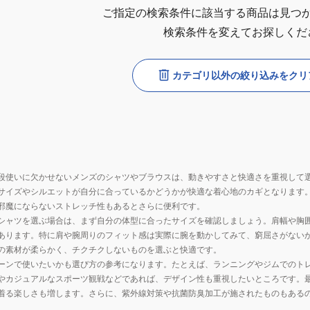
ご指定の検索条件に該当する商品は見つ
検索条件を変えてお探しくだ
カテゴリ以外の絞り込みをクリ
段使いに欠かせないメンズのシャツやブラウスは、動きやすさと快適さを重視して
サイズやシルエットが自分に合っているかどうかが快適な着心地のカギとなります
邪魔にならないストレッチ性もあるとさらに便利です。
シャツを選ぶ場合は、まず自分の体型に合ったサイズを確認しましょう。肩幅や胸
あります。特に肩や腕周りのフィット感は実際に腕を動かしてみて、窮屈さがない
の素材が柔らかく、チクチクしないものを選ぶと快適です。
ーンで使いたいかも選び方の参考になります。たとえば、ランニングやジムでのト
やカジュアルなスポーツ観戦などであれば、デザイン性も重視したいところです。
着る楽しさも増します。さらに、紫外線対策や抗菌防臭加工が施されたものもある