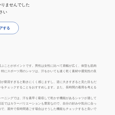
かりませんでした
さい
アする
選ぶことがポイントです。男性は女性に比べて肩幅が広く、体型も筋肉
。特にスポーツ用のシャツは、汗をかいても速く乾く素材や通気性の良
囲が窮屈すぎると動きにくく感じますし、逆に大きすぎると見た目もだ
かをチェックすることをおすすめします。また、長時間の着用を考える
レーニングでは、汗を素早く吸収して乾かす機能があるシャツが適して
最近ではカラーバリエーションも豊富なので、自分の好みや気分に合っ
ので、屋外で長時間過ごす場合はそうした機能もチェックすると良いで