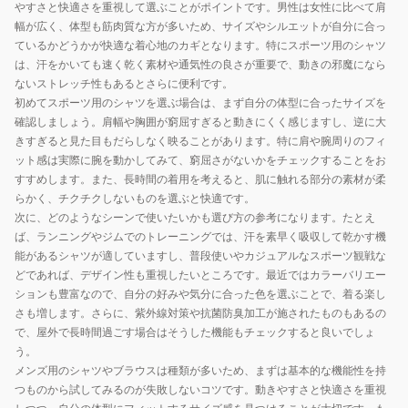
やすさと快適さを重視して選ぶことがポイントです。男性は女性に比べて肩
幅が広く、体型も筋肉質な方が多いため、サイズやシルエットが自分に合っ
ているかどうかが快適な着心地のカギとなります。特にスポーツ用のシャツ
は、汗をかいても速く乾く素材や通気性の良さが重要で、動きの邪魔になら
ないストレッチ性もあるとさらに便利です。
初めてスポーツ用のシャツを選ぶ場合は、まず自分の体型に合ったサイズを
確認しましょう。肩幅や胸囲が窮屈すぎると動きにくく感じますし、逆に大
きすぎると見た目もだらしなく映ることがあります。特に肩や腕周りのフィ
ット感は実際に腕を動かしてみて、窮屈さがないかをチェックすることをお
すすめします。また、長時間の着用を考えると、肌に触れる部分の素材が柔
らかく、チクチクしないものを選ぶと快適です。
次に、どのようなシーンで使いたいかも選び方の参考になります。たとえ
ば、ランニングやジムでのトレーニングでは、汗を素早く吸収して乾かす機
能があるシャツが適していますし、普段使いやカジュアルなスポーツ観戦な
どであれば、デザイン性も重視したいところです。最近ではカラーバリエー
ションも豊富なので、自分の好みや気分に合った色を選ぶことで、着る楽し
さも増します。さらに、紫外線対策や抗菌防臭加工が施されたものもあるの
で、屋外で長時間過ごす場合はそうした機能もチェックすると良いでしょ
う。
メンズ用のシャツやブラウスは種類が多いため、まずは基本的な機能性を持
つものから試してみるのが失敗しないコツです。動きやすさと快適さを重視