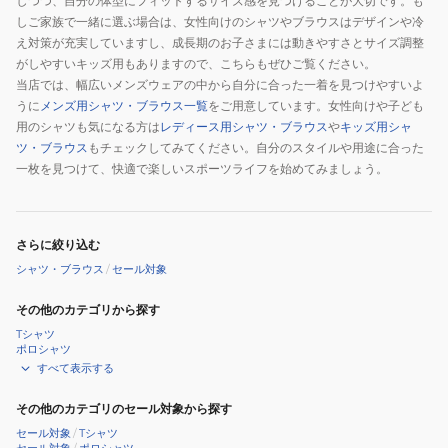
しつつ、自分の体型にフィットするサイズ感を見つけることが大切です。も
しご家族で一緒に選ぶ場合は、女性向けのシャツやブラウスはデザインや冷
え対策が充実していますし、成長期のお子さまには動きやすさとサイズ調整
がしやすいキッズ用もありますので、こちらもぜひご覧ください。
当店では、幅広いメンズウェアの中から自分に合った一着を見つけやすいよ
うに
メンズ用シャツ・ブラウス一覧
をご用意しています。女性向けや子ども
用のシャツも気になる方は
レディース用シャツ・ブラウス
や
キッズ用シャ
ツ・ブラウス
もチェックしてみてください。自分のスタイルや用途に合った
一枚を見つけて、快適で楽しいスポーツライフを始めてみましょう。
さらに絞り込む
シャツ・ブラウス
/
セール対象
その他のカテゴリから探す
Tシャツ
ポロシャツ
すべて表示する
その他のカテゴリのセール対象から探す
セール対象
/
Tシャツ