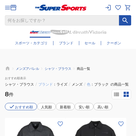
さらに絞り込む
スポーツ・カテゴリ
ブランド
セール
クーポン
メンズアパレル
シャツ・ブラウス
商品一覧
おすすめ
順表示
シャツ・ブラウス
/
ブランド
ライズ
/
メンズ
/
色
ブラック
の商品一覧
8
件
おすすめ順
人気順
新着順
安い順
高い順