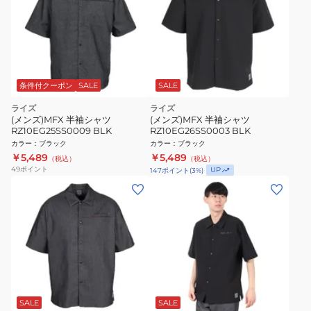
条件付クーポン
SALE
SALE
ライズ
ライズ
(メンズ)MFX 半袖シャツ
(メンズ)MFX 半袖シャツ
RZ10EG25SS0009 BLK
RZ10EG26SS0003 BLK
カラー
：
ブラック
カラー
：
ブラック
￥5,489
￥5,489
（税込）
（税込）
49
ポイント
UP
147
ポイント
(
3
%)
SALE
SALE