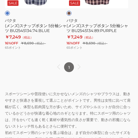
ボ
ボ
ウ
SALE
SALE
ン
タ
タ
ン
ン
バクタ
バクタ
5
5
(メンズ)スナップボタン 5分袖シャ
(メンズ)スナップボタン 5分袖シャ
ツ BU2545134:74:BLUE
ツ BU2545134:89:PURPLE
分
分
￥7,249
￥7,249
（税込）
（税込）
袖
袖
16%OFF
￥8,690
16%OFF
￥8,690
（税込）
（税込）
シ
シ
65
ポイント
65
ポイント
ャ
ャ
ツ
ツ
1
BU2545134:74:BLUE
BU2545134:89:PURPLE
スポーツシーンや普段使いに欠かせないメンズのシャツやブラウスは、動き
やすさと快適さを重視して選ぶことがポイントです。男性は女性に比べて肩
幅が広く、体型も筋肉質な方が多いため、サイズやシルエットが自分に合っ
ているかどうかが快適な着心地のカギとなります。特にスポーツ用のシャツ
は、汗をかいても速く乾く素材や通気性の良さが重要で、動きの邪魔になら
ないストレッチ性もあるとさらに便利です。
初めてスポーツ用のシャツを選ぶ場合は、まず自分の体型に合ったサイズを