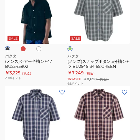
ズ)
ズ)
シ
ス
ア
ナ
ー
ッ
エ
オ
グ
半
プ
フ
リ
袖
ボ
ホ
ー
SALE
SALE
ワ
ン
シ
タ
ャ
ン
バクタ
バクタ
ツ
5
(メンズ)シアー半袖シャツ
(メンズ)スナップボタン 5分袖シャ
BU2345802
ツ BU2545134:65:GREEN
BU2345802
分
￥3,225
￥7,249
（税込）
（税込）
袖
29
ポイント
16%OFF
￥8,690
（税込）
シ
65
ポイント
(メ
(メ
ャ
ン
ン
ツ
ズ)
ズ)
BU2545134:65:GREEN
ス
ス
ナ
ナ
ッ
ッ
ブ
プ
プ
ラ