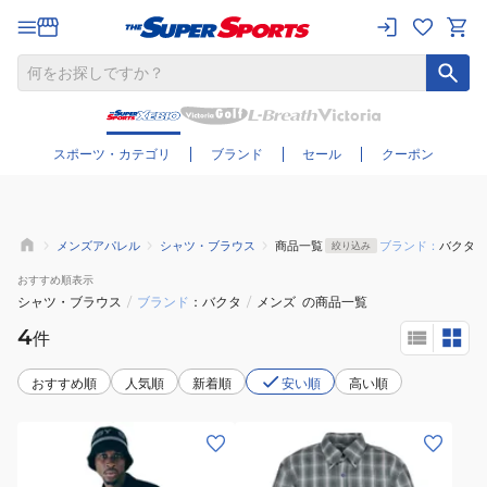
さらに絞り込む
スポーツ・カテゴリ
ブランド
セール
クーポン
メンズアパレル
シャツ・ブラウス
商品一覧
ブランド：
バクタ
絞り込み
おすすめ
順表示
シャツ・ブラウス
/
ブランド
バクタ
/
メンズ
の商品一覧
4
件
おすすめ順
人気順
新着順
安い順
高い順
(メ
(メ
ン
ン