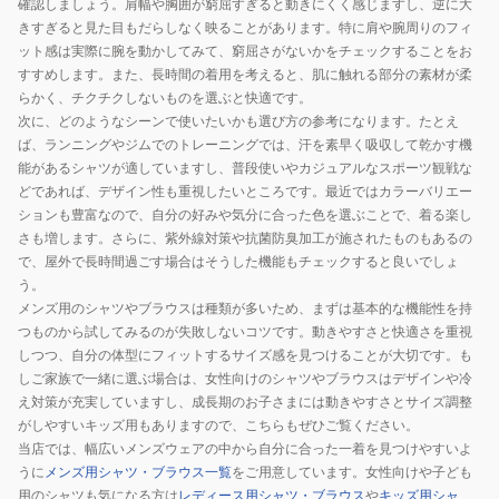
確認しましょう。肩幅や胸囲が窮屈すぎると動きにくく感じますし、逆に大
きすぎると見た目もだらしなく映ることがあります。特に肩や腕周りのフィ
ット感は実際に腕を動かしてみて、窮屈さがないかをチェックすることをお
すすめします。また、長時間の着用を考えると、肌に触れる部分の素材が柔
らかく、チクチクしないものを選ぶと快適です。
次に、どのようなシーンで使いたいかも選び方の参考になります。たとえ
ば、ランニングやジムでのトレーニングでは、汗を素早く吸収して乾かす機
能があるシャツが適していますし、普段使いやカジュアルなスポーツ観戦な
どであれば、デザイン性も重視したいところです。最近ではカラーバリエー
ションも豊富なので、自分の好みや気分に合った色を選ぶことで、着る楽し
さも増します。さらに、紫外線対策や抗菌防臭加工が施されたものもあるの
で、屋外で長時間過ごす場合はそうした機能もチェックすると良いでしょ
う。
メンズ用のシャツやブラウスは種類が多いため、まずは基本的な機能性を持
つものから試してみるのが失敗しないコツです。動きやすさと快適さを重視
しつつ、自分の体型にフィットするサイズ感を見つけることが大切です。も
しご家族で一緒に選ぶ場合は、女性向けのシャツやブラウスはデザインや冷
え対策が充実していますし、成長期のお子さまには動きやすさとサイズ調整
がしやすいキッズ用もありますので、こちらもぜひご覧ください。
当店では、幅広いメンズウェアの中から自分に合った一着を見つけやすいよ
うに
メンズ用シャツ・ブラウス一覧
をご用意しています。女性向けや子ども
用のシャツも気になる方は
レディース用シャツ・ブラウス
や
キッズ用シャ