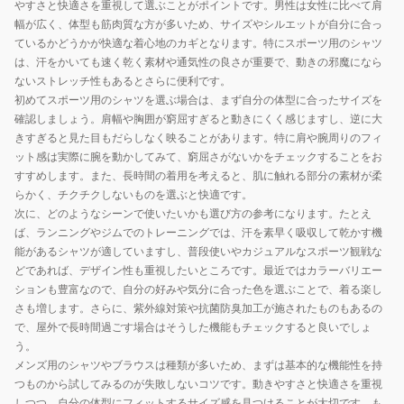
やすさと快適さを重視して選ぶことがポイントです。男性は女性に比べて肩
幅が広く、体型も筋肉質な方が多いため、サイズやシルエットが自分に合っ
ているかどうかが快適な着心地のカギとなります。特にスポーツ用のシャツ
は、汗をかいても速く乾く素材や通気性の良さが重要で、動きの邪魔になら
ないストレッチ性もあるとさらに便利です。
初めてスポーツ用のシャツを選ぶ場合は、まず自分の体型に合ったサイズを
確認しましょう。肩幅や胸囲が窮屈すぎると動きにくく感じますし、逆に大
きすぎると見た目もだらしなく映ることがあります。特に肩や腕周りのフィ
ット感は実際に腕を動かしてみて、窮屈さがないかをチェックすることをお
すすめします。また、長時間の着用を考えると、肌に触れる部分の素材が柔
らかく、チクチクしないものを選ぶと快適です。
次に、どのようなシーンで使いたいかも選び方の参考になります。たとえ
ば、ランニングやジムでのトレーニングでは、汗を素早く吸収して乾かす機
能があるシャツが適していますし、普段使いやカジュアルなスポーツ観戦な
どであれば、デザイン性も重視したいところです。最近ではカラーバリエー
ションも豊富なので、自分の好みや気分に合った色を選ぶことで、着る楽し
さも増します。さらに、紫外線対策や抗菌防臭加工が施されたものもあるの
で、屋外で長時間過ごす場合はそうした機能もチェックすると良いでしょ
う。
メンズ用のシャツやブラウスは種類が多いため、まずは基本的な機能性を持
つものから試してみるのが失敗しないコツです。動きやすさと快適さを重視
しつつ、自分の体型にフィットするサイズ感を見つけることが大切です。も