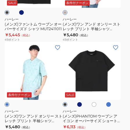
ム
ド
ブ
イ
ジ
SALE
条件付クーポン
ュ
ウ
オ
シ
ズ
ー
ン
ャ
ド
ハーレー
ハーレー
ブ
リ
ツ
半
(メンズ)ファントム ウーブン オー
(メンズ)ワン アンド オンリー スト
バーサイズド シャツ MUT2411011
レッチ プリント 半袖シャツ
ン
ー
MVS0005870-
袖
MVS0005930-H073
￥5,445
￥5,480
（税込）
（税込）
オ
ス
H6002
T
49
ポイント
49
ポイント
ー
ト
シ
(メ
(メ
バ
レ
ャ
ン
ン
ー
ッ
ツ
ズ)
ズ)PHANTOM
サ
チ
MUSS251021
ワ
ウ
イ
プ
ン
ー
ズ
リ
ア
ブ
ブ
ラ
ホ
ブ
ド
ン
ン
ン
ル
イ
ワ
ラ
シ
ト
ー
ト
ド
ア
イ
ッ
条件付クーポン
SALE
グ
ブ
ト
ャ
半
ク
オ
イ
レ
ル
ツ
袖
ン
コ
ー
ー
ハーレー
ハーレー
MUT2411011
シ
リ
ン
(メンズ)ワン アンド オンリー スト
(メンズ)PHANTOM ウーブン ア
ャ
レッチ プリント 半袖シャツ
イコン オーバーサイズ ショート
ー
オ
MVS0005930-H4052
スリーブ Tシャツ MUSS261036
￥5,480
￥6,113
ツ
（税込）
（税込）
ス
ー