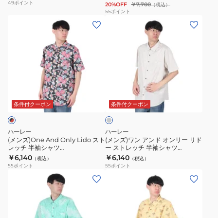
49
ポイント
20%OFF
￥7,700
（税込）
MVS0005930-
ト
バ
55
ポイント
H073
(メ
(メ
レ
ー
ン
ン
ッ
サ
ズ)One
ズ)
チ
イ
And
ワ
プ
ズ
Only
ン
リ
シ
Lido
ア
ン
ョ
ラ
ス
ン
ト
ー
イ
ト
ド
半
ト
ト
条件付クーポン
条件付クーポン
グ
レ
オ
袖
ス
レ
ッ
ン
シ
リ
ー
ハーレー
ハーレー
チ
リ
ャ
ー
(メンズ)One And Only Lido スト
(メンズ)ワン アンド オンリー リド
レッチ 半袖シャツ
ー ストレッチ 半袖シャツ
半
ー
ツ
ブ
MVS0005570-H014
MVS0005570-H090
￥6,140
￥6,140
（税込）
（税込）
袖
リ
MVS0005930-
T
55
ポイント
55
ポイント
シ
ド
H4052
シ
(メ
(メ
ャ
ー
ャ
ン
ン
ツ
ス
ツ
ズ)
ズ)
MVS0005570-
ト
MUSS261036
ワ
ワ