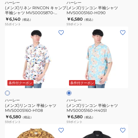
ハーレー
ハーレー
ャ
ャ
プ
ャ
(メンズ)リネン RINCON キャンプ
(メンズ)リンコン 半袖シャツ
ツ
ツ
半袖シャツ MVS0005870-
MVS0005160-H090
半
ツ
H3018
￥6,140
￥6,580
MVS0005570-
MVS0005570-
（税込）
（税込）
袖
MVS0005160-
55
ポイント
59
ポイント
H3012
H715
シ
H090
(メ
(メ
ャ
ン
ン
ツ
ズ)
ズ)
MVS0005870-
リ
リ
H3018
ン
ン
コ
コ
ラ
ン
ン
イ
半
半
ト
条件付クーポン
条件付クーポン
ブ
袖
袖
ル
シ
シ
ー
ハーレー
ハーレー
ャ
ャ
(メンズ)リンコン 半袖シャツ
(メンズ)リンコン 半袖シャツ
MVS0005160-H108
MVS0005160-H4051
ツ
ツ
￥6,580
￥6,580
（税込）
（税込）
MVS0005160-
MVS0005160-
59
ポイント
59
ポイント
H108
H4051
(メ
(メ
ン
ン