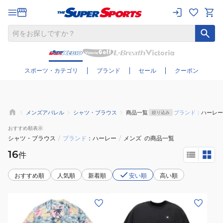
さらに絞り込む
スポーツ・カテゴリ
ブランド
セール
クーポン
メンズアパレル
シャツ・ブラウス
商品一覧
ブランド：
ハーレー
絞り込み
おすすめ
順表示
シャツ・ブラウス
/
ブランド
ハーレー
/
メンズ
の商品一覧
16
件
おすすめ順
人気順
新着順
安い順
高い順
(メ
(メ
ン
ン