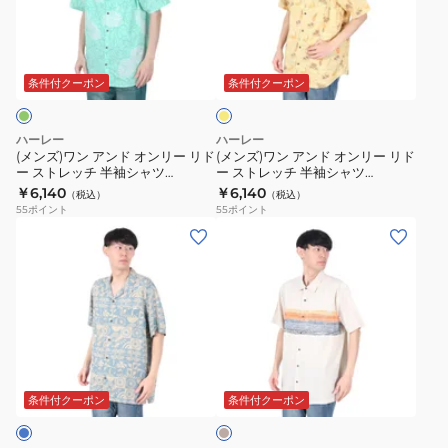
H014
レ
ン
ン
ッ
ア
ア
イ
チ
ン
ン
エ
半
ド
ド
ロ
条件付クーポン
条件付クーポン
袖
ー
オ
オ
シ
ン
ン
ハーレー
ハーレー
ャ
リ
リ
(メンズ)ワン アンド オンリー リド
(メンズ)ワン アンド オンリー リド
ツ
ー ストレッチ 半袖シャツ
ー ストレッチ 半袖シャツ
ー
ー
MVS0005570-H3012
MVS0005570-H715
￥6,140
￥6,140
MVS0005570-
（税込）
（税込）
リ
リ
55
ポイント
55
ポイント
H090
ド
ド
(メ
(メ
ー
ー
ン
ン
ス
ス
ズ)
ズ)
ト
ト
リ
リ
レ
レ
ネ
ン
ッ
ッ
ン
コ
ベ
チ
チ
RINCON
ン
ー
半
半
キ
半
ジ
条件付クーポン
条件付クーポン
袖
袖
ュ
ャ
袖
シ
シ
ン
シ