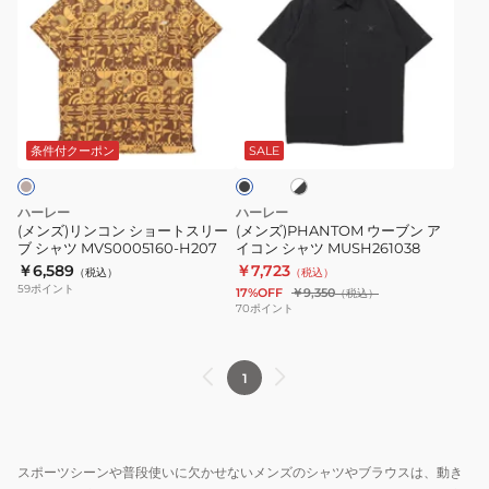
ズ)
ズ)PHANTOM
リ
ウ
ン
ー
コ
ブ
ホ
ブ
ン
ン
ワ
ラ
シ
ア
イ
ッ
条件付クーポン
SALE
ト
ク
ョ
イ
×
ー
コ
ブ
ハーレー
ハーレー
ラ
ト
ン
(メンズ)リンコン ショートスリー
(メンズ)PHANTOM ウーブン ア
ッ
ブ シャツ MVS0005160-H207
イコン シャツ MUSH261038
ス
シ
ク
￥6,589
￥7,723
（税込）
（税込）
リ
ャ
59
ポイント
17%OFF
￥9,350
（税込）
ー
ツ
70
ポイント
ブ
MUSH261038
シ
1
ャ
ツ
MVS0005160-
H207
スポーツシーンや普段使いに欠かせないメンズのシャツやブラウスは、動き