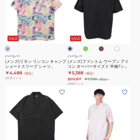
ズ)
ズ)
リ
フ
ネ
ァ
ン
ン
ダ
モ
ホ
ブ
リ
ト
ー
カ
ワ
ラ
ク
チ
ン
ム
イ
ッ
SALE
SALE
グ
ャ
ト
ク
コ
ウ
リ
ン
ー
ー
ハーレー
ハーレー
ン
キ
ブ
(メンズ)リネン リンコン キャンプ
(メンズ)ファントム ウーブン アイ
ショートスリーブ シャツ
コン オーバーサイズド 半袖Tシャ
ャ
ン
MVS0005870-H6002
ツ MUSS251021
￥4,488
￥5,388
（税込）
（税込）
ン
ア
40
ポイント
30%OFF
￥7,700
（税込）
プ
イ
48
ポイント
(メ
(メ
シ
コ
ン
ン
ョ
ン
ズ)
ズ)
ー
オ
フ
ワ
ト
ー
ァ
ン
ス
バ
ン
ア
リ
ー
ブ
ベ
ト
ン
ー
サ
ー