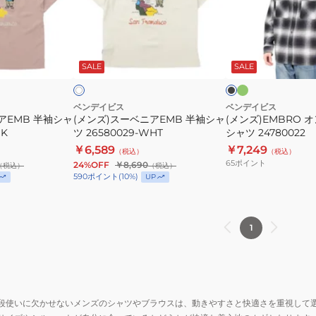
ー
ン
ベ
ブ
ニ
レ
グ
ブ
オ
リ
ア
ー
ラ
フ
ー
ッ
ッ
SALE
SALE
ホ
EMB
長
ン
×
ク
ク
半
袖
ブ
ラ
袖
シ
ベンデイビス
ベンデイビス
ウ
アEMB 半袖シャ
(メンズ)スーベニアEMB 半袖シャ
(メンズ)EMBRO 
シ
ャ
ン
NK
ツ 26580029-WHT
シャツ 24780022
ャ
ツ
￥6,589
￥7,249
（税込）
（税込）
ツ
24780022
65
ポイント
24%OFF
￥8,690
（税込）
（税込）
26580029-
590
ポイント
(
10
%)
UP
WHT
1
段使いに欠かせないメンズのシャツやブラウスは、動きやすさと快適さを重視して