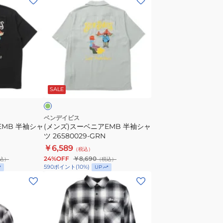
ン
ズ)
ス
ー
ベ
ニ
グ
ア
リ
SALE
EMB
半
袖
ベンデイビス
EMB 半袖シャ
(メンズ)スーベニアEMB 半袖シャ
シ
ツ 26580029-GRN
ャ
￥6,589
（税込）
ツ
24%OFF
￥8,690
込）
（税込）
26580029-
590
ポイント
(
10
%)
UP
GRN
(メ
ン
ズ)
オ