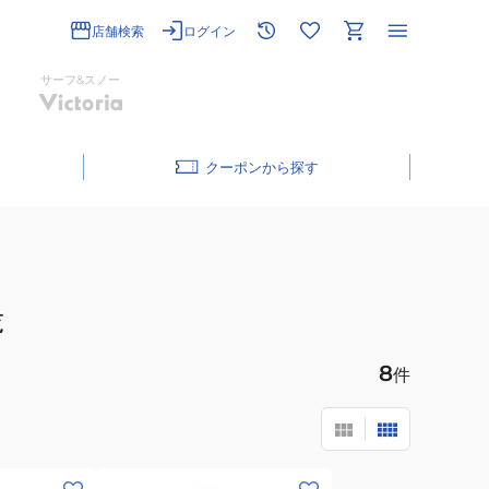
店舗検索
ログイン
サーフ&スノー
クーポン
覧
8
件
(メ