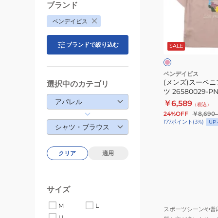
ー
ブランド
ベ
ベンデイビス
ニ
ピ
ア
ン
ブランドで絞り込む
ク
SALE
EMB
ワ
半
イ
ト
袖
ベンデイビス
(メンズ)スーベニ
選択中のカテゴリ
シ
ツ 26580029-P
ャ
アパレル
￥6,589
（税込）
ツ
24%OFF
￥8,690
26580029-
177
ポイント
(
3
%)
UP
シャツ・ブラウス
PNK
クリア
適用
サイズ
M
L
スポーツシーンや普
LL