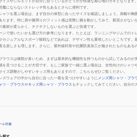
サイズやシルエットが自分に合っているかどうかが快適な着心地のカギとなります
邪魔にならないストレッチ性もあるとさらに便利です。
シャツを選ぶ場合は、まず自分の体型に合ったサイズを確認しましょう。肩幅や胸
あります。特に肩や腕周りのフィット感は実際に腕を動かしてみて、窮屈さがない
の素材が柔らかく、チクチクしないものを選ぶと快適です。
ーンで使いたいかも選び方の参考になります。たとえば、ランニングやジムでのト
やカジュアルなスポーツ観戦などであれば、デザイン性も重視したいところです。
着る楽しさも増します。さらに、紫外線対策や抗菌防臭加工が施されたものもある
ブラウスは種類が多いため、まずは基本的な機能性を持つものから試してみるのが
感を見つけることが大切です。もしご家族で一緒に選ぶ場合は、女性向けのシャツ
サイズ調整がしやすいキッズ用もありますので、こちらもぜひご覧ください。
ンズウェアの中から自分に合った一着を見つけやすいように
メンズ用シャツ・ブラ
ャツ・ブラウス
や
キッズ用シャツ・ブラウス
もチェックしてみてください。自分の
。
ール対象
ら探す