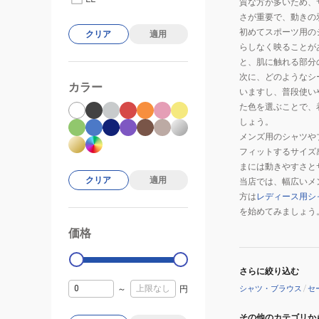
質な方が多いため、
さが重要で、動きの
初めてスポーツ用の
クリア
適用
らしなく映ることが
と、肌に触れる部分
次に、どのようなシ
カラー
いますし、普段使い
た色を選ぶことで、
しょう。
メンズ用のシャツや
フィットするサイズ
まには動きやすさと
クリア
適用
当店では、幅広いメ
方は
レディース用シ
を始めてみましょう
価格
99000
0
さらに絞り込む
～
円
シャツ・ブラウス
/
セ
その他のカテゴリか