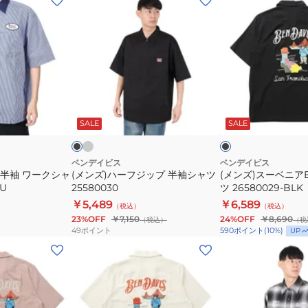
ン
ン
ズ)
ズ)
ハ
ス
ー
ー
フ
ベ
ジ
ニ
ラ
ブ
ブ
イ
ッ
ア
ラ
ラ
ト
ッ
ッ
ー
SALE
SALE
プ
EMB
グ
ク
ン
半
半
袖
袖
ベンデイビス
ベンデイビス
 半袖 ワークシャ
(メンズ)ハーフジップ 半袖シャツ
(メンズ)スーベニア
シ
シ
LU
25580030
ツ 26580029-BLK
ャ
ャ
￥5,489
￥6,589
（税込）
（税込）
ツ
ツ
23%OFF
￥7,150
24%OFF
￥8,690
（税込）
（税
25580030
26580029-
49
ポイント
590
ポイント
(
10
%)
UP
BLK
(メ
(メ
ン
ン
ズ)
ズ)EMBRO
ス
オ