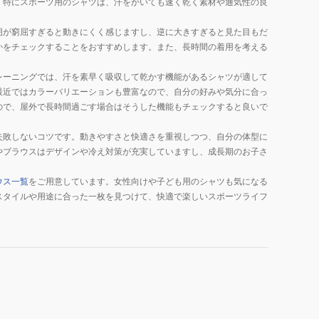
。特にスポーツ用のシャツは、汗をかいても速く乾く素材や通気性の良
囲が窮屈すぎると動きにくく感じますし、逆に大きすぎると見た目もだ
かをチェックすることをおすすめします。また、長時間の着用を考える
レーニングでは、汗を素早く吸収して乾かす機能があるシャツが適して
最近ではカラーバリエーションも豊富なので、自分の好みや気分に合っ
ので、屋外で長時間過ごす場合はそうした機能もチェックすると良いで
失敗しないコツです。動きやすさと快適さを重視しつつ、自分の体型に
やブラウスはデザインや冷え対策が充実していますし、成長期のお子さ
ウス一覧
をご用意しています。女性向けや子ども用のシャツも気になる
スタイルや用途に合った一枚を見つけて、快適で楽しいスポーツライフ