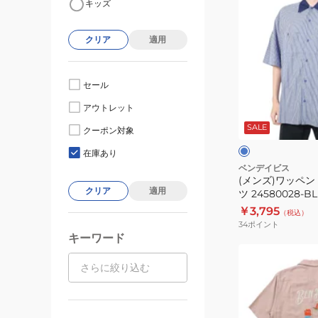
キッズ
ン
ズ)
クリア
適用
ワ
ッ
ペ
セール
ン
ブ
アウトレット
半
ル
ー
SALE
袖
クーポン対象
ク
ワ
レ
在庫あり
ー
ー
ベンデイビス
(メンズ)ワッペン
ク
クリア
適用
ツ 24580028-B
シ
￥3,795
（税込）
ャ
34
ポイント
ツ
キーワード
24580028-
(メ
BLU
ン
ズ)
ス