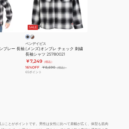
ン
ブ
レ
グ
ブ
レ
チ
ラ
ー
SALE
ェ
ッ
ク
ベンデイビス
オンブレー 長袖
(メンズ)オンブレ チェック 刺繍
刺
長袖シャツ 25780021
繍
￥7,249
（税込）
長
16%OFF
￥8,690
（税込）
袖
65
ポイント
シ
ャ
ツ
25780021
選ぶことがポイントです。男性は女性に比べて肩幅が広く、体型も筋肉