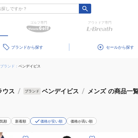
ゴルフ専門
アウトドア専門
ブランド
セール
ブランド：
ベンデイビス
ラウス
/
ベンデイビス
/
メンズ
の商品一
ブランド
気順
新着順
価格が安い順
価格が高い順
(メ
(メ