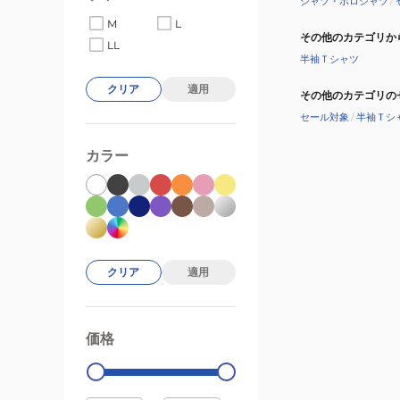
シャツ・ポロシャツ
/
M
L
その他のカテゴリか
LL
半袖Ｔシャツ
クリア
適用
その他のカテゴリの
セール対象
/
半袖Ｔシ
カラー
クリア
適用
価格
99000
0