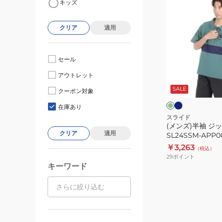
キッズ
ン
ズ)
クリア
適用
半
袖
ジ
セール
ッ
ネ
グ
アウトレット
イ
プ
リ
ビ
ー
SALE
シ
クーポン対象
ー
ン
ー
ャ
ル
在庫あり
グ
ツ
スライド
レ
(メンズ)半袖 ジ
SL24SSM-
ー
クリア
適用
SL24SSM-APP0
APP004
￥3,263
（税込）
29
ポイント
キーワード