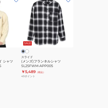
ン
ズ)
フ
ラ
ン
ネ
ホ
ブ
ワ
ル
ラ
イ
SALE
シ
ャ
ツ
スライド
イ シャツ
(メンズ)フランネルシャツ
SL25FWM-
5
SL25FWM-APP005
APP005
￥5,489
（税込）
49
ポイント