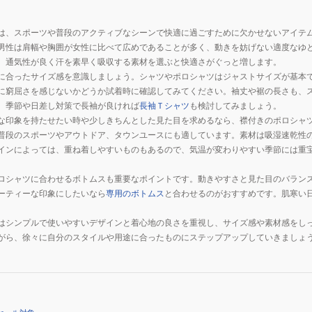
は、スポーツや普段のアクティブなシーンで快適に過ごすために欠かせないアイテ
男性は肩幅や胸囲が女性に比べて広めであることが多く、動きを妨げない適度なゆ
、通気性が良く汗を素早く吸収する素材を選ぶと快適さがぐっと増します。
に合ったサイズ感を意識しましょう。シャツやポロシャツはジャストサイズが基本
に窮屈さを感じないかどうか試着時に確認してみてください。袖丈や裾の長さも、
、季節や日差し対策で長袖が良ければ
長袖Ｔシャツ
も検討してみましょう。
な印象を持たせたい時や少しきちんとした見た目を求めるなら、襟付きのポロシャ
普段のスポーツやアウトドア、タウンユースにも適しています。素材は吸湿速乾性
インによっては、重ね着しやすいものもあるので、気温が変わりやすい季節には重
ロシャツに合わせるボトムスも重要なポイントです。動きやすさと見た目のバラン
ーティーな印象にしたいなら
専用のボトムス
と合わせるのがおすすめです。肌寒い
はシンプルで使いやすいデザインと着心地の良さを重視し、サイズ感や素材感をし
がら、徐々に自分のスタイルや用途に合ったものにステップアップしていきましょ