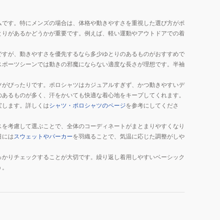
ムです。特にメンズの場合は、体格や動きやすさを重視した選び方がポ
とりがあるかどうかが重要です。例えば、軽い運動やアウトドアでの着
ですが、動きやすさを優先するなら多少ゆとりのあるものがおすすめで
スポーツシーンでは動きの邪魔にならない適度な長さが理想です。半袖
ツがぴったりです。ポロシャツはカジュアルすぎず、かつ動きやすいデ
のあるものが多く、汗をかいても快適な着心地をキープしてくれます。
宝します。詳しくは
シャツ・ポロシャツのページ
を参考にしてくださ
スを考慮して選ぶことで、全体のコーディネートがまとまりやすくなり
日には
スウェットやパーカー
を羽織ることで、気温に応じた調整がしや
っかりチェックすることが大切です。繰り返し着用しやすいベーシック
う。