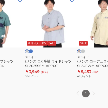
ン
ン
ズ)OX
ズ)
半
コ
袖
ー
ワ
デ
イ
ュ
サ
チ
チ
ベ
ッ
ャ
ド
ロ
ャ
ー
ク
コ
コ
ジ
ッ
条件付クーポン
SALE
SALE
シ
イ
ス
ー
ト
ュ
ク
ャ
シ
ル
グ
ツ
ャ
スライド
スライド
レ
ップシャツ
(メンズ)OX 半袖 ワイドシャツ
(メンズ)コーデュロ
SL2025SSM-
ツ
ー
04
SL2025SSM-APP001
SL24FWM-APP00
APP001
SL24FWM-
￥3,949
￥5,453
（税込）
（税込）
APP005
35
ポイント
49
ポイント
1