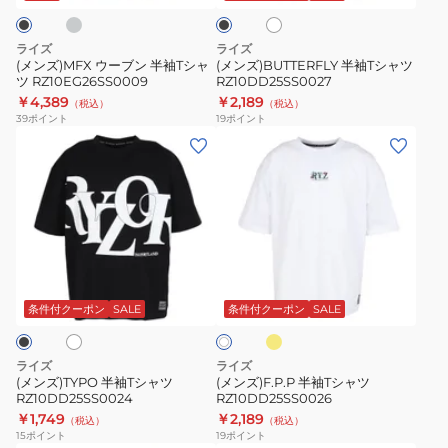
ト
ク
袖
ツ
T
RZ10DD25SS0027
ライズ
ライズ
シ
(メンズ)MFX ウーブン 半袖Tシャ
(メンズ)BUTTERFLY 半袖Tシャツ
ツ RZ10EG26SS0009
RZ10DD25SS0027
ャ
￥4,389
￥2,189
（税込）
（税込）
ツ
39
ポイント
19
ポイント
RZ10EG26SS0009
(メ
(メ
ン
ン
ズ)TYPO
ズ)F.P.P
半
半
袖
袖
T
T
イ
ホ
ホ
シ
シ
エ
ワ
ロ
ャ
ャ
条件付クーポン
SALE
条件付クーポン
SALE
イ
ー
ト
ツ
ツ
RZ10DD25SS0024
RZ10DD25SS0026
ライズ
ライズ
(メンズ)TYPO 半袖Tシャツ
(メンズ)F.P.P 半袖Tシャツ
RZ10DD25SS0024
RZ10DD25SS0026
￥1,749
￥2,189
（税込）
（税込）
15
ポイント
19
ポイント