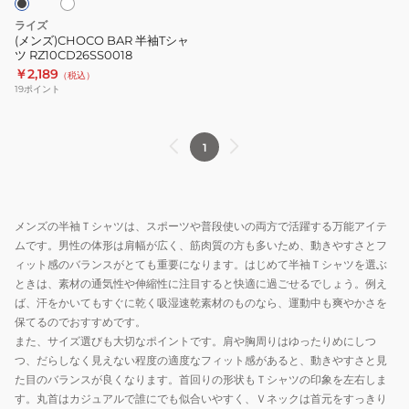
ツ
ライズ
RZ10CD26SS0018
(メンズ)CHOCO BAR 半袖Tシャ
ツ RZ10CD26SS0018
￥2,189
（税込）
19
ポイント
1
メンズの半袖Ｔシャツは、スポーツや普段使いの両方で活躍する万能アイテ
ムです。男性の体形は肩幅が広く、筋肉質の方も多いため、動きやすさとフ
ィット感のバランスがとても重要になります。はじめて半袖Ｔシャツを選ぶ
ときは、素材の通気性や伸縮性に注目すると快適に過ごせるでしょう。例え
ば、汗をかいてもすぐに乾く吸湿速乾素材のものなら、運動中も爽やかさを
保てるのでおすすめです。
また、サイズ選びも大切なポイントです。肩や胸周りはゆったりめにしつ
つ、だらしなく見えない程度の適度なフィット感があると、動きやすさと見
た目のバランスが良くなります。首回りの形状もＴシャツの印象を左右しま
す。丸首はカジュアルで誰にでも似合いやすく、Ｖネックは首元をすっきり