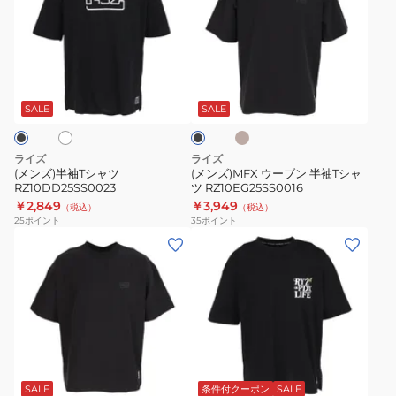
ズ)
ズ)MFX
半
ウ
袖
ー
T
ブ
サ
ホ
ブ
シ
ン
ン
ラ
ド
ャ
半
ッ
SALE
SALE
ベ
ク
ツ
袖
ー
RZ10DD25SS0023
T
ジ
ライズ
ライズ
ュ
シ
(メンズ)半袖Tシャツ
(メンズ)MFX ウーブン 半袖Tシャ
RZ10DD25SS0023
ツ RZ10EG25SS0016
ャ
￥2,849
￥3,949
（税込）
（税込）
ツ
25
ポイント
35
ポイント
RZ10EG25SS0016
(メ
(メ
ン
ン
ズ)MFX
ズ)BUTTERFLY
ウ
半
ー
袖
ブ
T
グ
ホ
ブ
ン
シ
ワ
ラ
半
ャ
イ
ッ
SALE
条件付クーポン
SALE