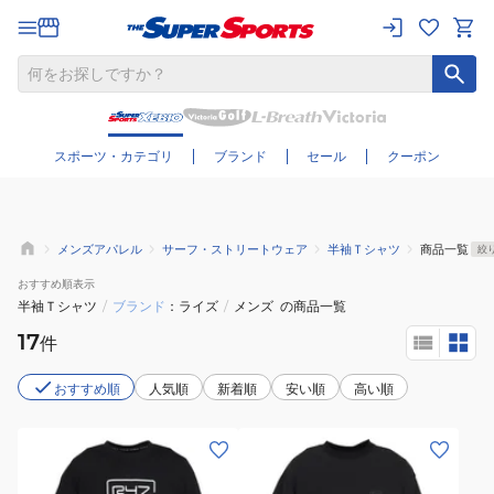
さらに絞り込む
スポーツ・カテゴリ
ブランド
セール
クーポン
メンズアパレル
サーフ・ストリートウェア
半袖Ｔシャツ
商品一覧
絞
おすすめ
順表示
半袖Ｔシャツ
/
ブランド
ライズ
/
メンズ
の商品一覧
17
件
おすすめ順
人気順
新着順
安い順
高い順
(メ
(メ
ン
ン