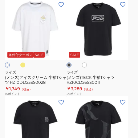
(メ
(メ
ン
ン
ズ)
ズ)TECK
ア
半
イ
袖
ス
T
イ
ホ
ブ
ク
シ
ワ
ラ
リ
ャ
イ
ッ
条件付クーポン
SALE
SALE
ト
ク
ー
ツ
ム
RZ10CD26SS0011
ライズ
ライズ
半
(メンズ)アイスクリーム 半袖Tシャ
(メンズ)TECK 半袖Tシャツ
ツ RZ10DD25SS0028
RZ10CD26SS0011
袖
￥1,749
￥3,289
（税込）
（税込）
T
15
ポイント
29
ポイント
シ
(メ
(メ
ャ
ン
ン
ツ
ズ)
ズ)TYPO
RZ10DD25SS0028
ポ
TECK
ケ
半
ッ
袖