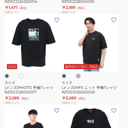
RZ10CD24SS0014
RZ10CD26SS0016
￥1,471
￥2,189
（税込）
（税込）
13
ポイント
19
ポイント
(メ
(メ
ン
ン
ズ)PHOTO
ズ)MFX
半
ニ
袖
ッ
T
ト
サ
ホ
ブ
シ
半
ン
ラ
ド
ャ
袖
ッ
SALE
条件付クーポン
SALE
ベ
ク
ツ
T
ー
RZ10CD26SS0017
シ
ジ
ライズ
ライズ
ュ
ャ
(メンズ)PHOTO 半袖Tシャツ
(メンズ)MFX ニット 半袖Tシャツ
RZ10CD26SS0017
RZ10DD25SS0020
ツ
￥3,289
￥3,289
（税込）
（税込）
RZ10DD25SS0020
29
ポイント
29
ポイント
(メ
(メ
ン
ン
ズ)
ズ)THE