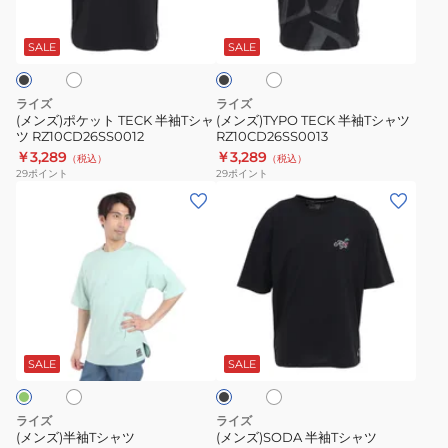
ホ
ホ
ブ
ト
T
ワ
ラ
TECK
シ
イ
ッ
SALE
SALE
ト
ク
半
ャ
袖
ツ
ライズ
ライズ
T
RZ10CD26SS0013
(メンズ)ポケット TECK 半袖Tシャ
(メンズ)TYPO TECK 半袖Tシャツ
ツ RZ10CD26SS0012
RZ10CD26SS0013
シ
￥3,289
￥3,289
（税込）
（税込）
ャ
29
ポイント
29
ポイント
ツ
(メ
(メ
RZ10CD26SS0012
ン
ン
ズ)
ズ)SODA
半
半
袖
袖
T
T
ホ
ホ
ブ
シ
シ
ワ
ラ
ャ
ャ
イ
ッ
SALE
SALE
ト
ク
ツ
ツ
RZ10CD24SS0014
RZ10CD26SS0016
ライズ
ライズ
(メンズ)半袖Tシャツ
(メンズ)SODA 半袖Tシャツ