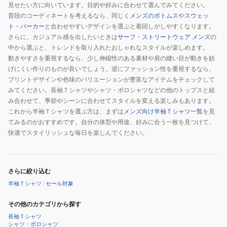
見せたい方に向いています。目的や好みに合わせて選んでみてください。
普段のコーディネートを考えるなら、同じく
メンズのボトムス
や
スウェッ
ト・パーカー
と合わせやすいデザインを選ぶと着回しがしやすくなります。
さらに、カジュアル感を出したいときは
サーフ・ストリートウェア メンズ
の
中から選ぶと、トレンドを取り入れたおしゃれなスタイルが楽しめます。
動きやすさを重視するなら、少し伸縮性のある素材や肩の縫い目が動きを妨
げにくい作りのものが良いでしょう。逆にファッション性を重視するなら、
プリントデザインや色味のバリエーションが豊富なアイテムをチェックして
みてください。長袖Ｔシャツやシャツ・ポロシャツなどの他のトップスと組
み合わせて、季節やシーンに合わせてスタイルを変える楽しみもあります。
これから半袖Ｔシャツを選ぶ方は、まずは
メンズ向け半袖Ｔシャツ一覧
を見
てみるのがおすすめです。自分の体型や用途、好みに合う一枚を見つけて、
快適でスタイリッシュな毎日を楽しんでください。
さらに絞り込む
半袖Ｔシャツ
/
セール対象
その他のカテゴリから探す
長袖Ｔシャツ
シャツ・ポロシャツ