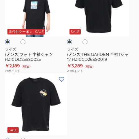
フ
GARDEN
ォ
半
ト
袖
ホ
ホ
ブ
半
T
ワ
ラ
袖
シ
イ
ッ
条件付クーポン
SALE
SALE
ト
ク
シ
ャ
ャ
ツ
ライズ
ライズ
ツ
RZ10CD26SS0019
(メンズ)フォト 半袖シャツ
(メンズ)THE GARDEN 半袖Tシャ
RZ10DD25SS0025
ツ RZ10CD26SS0019
RZ10DD25SS0025
￥2,189
￥3,289
（税込）
（税込）
19
ポイント
29
ポイント
(メ
ン
ズ)CHOCO
BAR
半
袖
ホ
T
シ
SALE
ャ