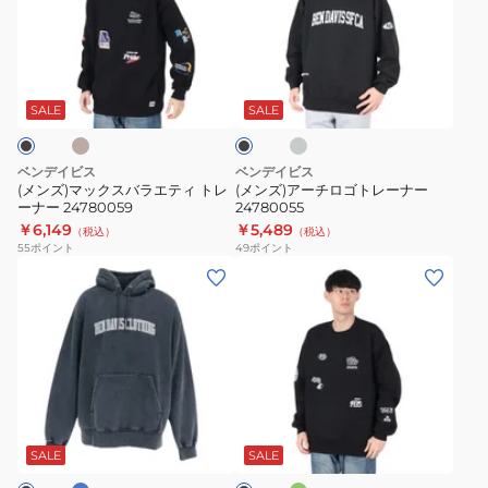
マ
ア
25780051-
ッ
ー
PNK
ク
チ
サ
ア
ブ
ス
ロ
イ
ラ
ス
バ
ゴ
ッ
SALE
SALE
グ
ク
ラ
ト
レ
エ
レ
ー
ベンデイビス
ベンデイビス
テ
ー
(メンズ)マックスバラエティ トレ
(メンズ)アーチロゴトレーナー
ーナー 24780059
24780055
ィ
ナ
￥6,149
￥5,489
（税込）
（税込）
ト
ー
55
ポイント
49
ポイント
レ
24780055
(メ
(メ
ー
ン
ン
ナ
ズ)
ズ)
ー
ア
ラ
24780059
ー
ン
チ
ダ
ブ
ミ
ブ
ロ
ム
ン
ラ
ト
ゴ
ロ
ッ
SALE
SALE
ク
プ
ゴ