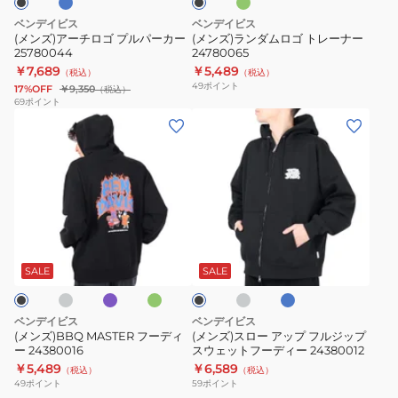
ル
ト
ベンデイビス
ベンデイビス
パ
レ
(メンズ)アーチロゴ プルパーカー
(メンズ)ランダムロゴ トレーナー
25780044
24780065
ー
ー
￥7,689
￥5,489
（税込）
（税込）
カ
ナ
49
ポイント
17%OFF
￥9,350
（税込）
ー
ー
69
ポイント
(メ
(メ
25780044
24780065
ン
ン
ズ)BBQ
ズ)
MASTER
ス
フ
ロ
ー
ー
グ
ラ
ミ
ラ
ブ
ブ
デ
ア
イ
ン
イ
ル
ラ
ラ
ト
ト
ー
ィ
ッ
ッ
SALE
SALE
ッ
グ
ク
ー
プ
レ
24380016
フ
ー
ベンデイビス
ベンデイビス
ル
(メンズ)BBQ MASTER フーディ
(メンズ)スロー アップ フルジップ
ー 24380016
スウェットフーディー 24380012
ジ
￥5,489
￥6,589
（税込）
（税込）
ッ
49
ポイント
59
ポイント
プ