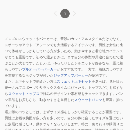
ス
ウ
1
ェ
ッ
ト
メンズのスウェットやパーカーは、普段のカジュアルスタイルだけでなく、
フ
スポーツやアウトドアシーンでも大活躍するアイテムです。男性は女性に比
ー
べて体格がしっかりしている方が多いため、動きやすさと着心地のバランス
デ
がとても重要です。初めて選ぶときは、まず自分の体型や用途に合わせて選
ィ
ぶことが大切です。たとえば、ゆったりしたシルエットが好みなら、重ね着
ー
もしやすい
プルオーバーパーカー
がおすすめです。一方で、着脱のしやすさ
を重視するならジップが付いた
ジップアップパーカー
が便利です。
24380012
また、上下セットで揃えたい方は
スウェット上下セット
を選べば、見た目も
統一されてスポーツやリラックスタイムにぴったり。トップスだけを探すな
ら
スウェットトップス
で好みのデザインや素材感をチェックできます。パン
ツ単品をお探しなら、動きやすさを重視した
スウェットパンツ
も豊富に揃っ
ています。
選ぶ際のコツとしては、まずサイズ感をしっかり確認することが重要です。
男性は肩幅や胸囲が広い方も多いので、自分の体に合ったサイズを選ばない
と窮屈に感じたり、動きづらくなったりします。特に、腕まわりや胴回りに