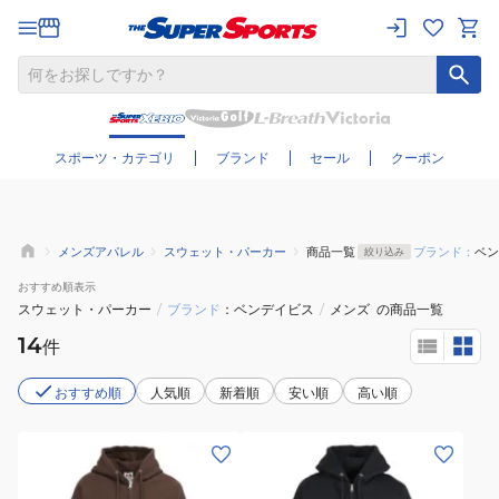
さらに絞り込む
スポーツ・カテゴリ
ブランド
セール
クーポン
メンズアパレル
スウェット・パーカー
商品一覧
ブランド：
ベン
絞り込み
おすすめ
順表示
スウェット・パーカー
/
ブランド
ベンデイビス
/
メンズ
の商品一覧
14
件
おすすめ順
人気順
新着順
安い順
高い順
(メ
(メ
ン
ン