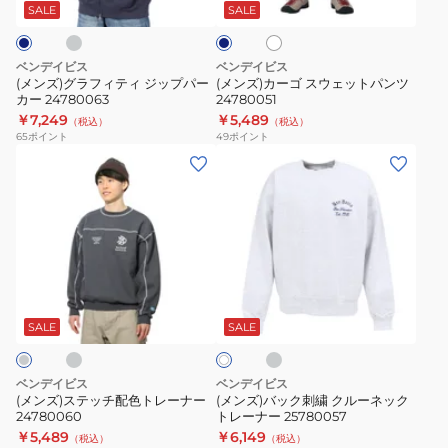
テ
ウ
ホ
ビ
SALE
SALE
ワ
ー
ィ
ェ
イ
ジ
ッ
ト
ベンデイビス
ベンデイビス
ッ
ト
(メンズ)グラフィティ ジップパー
(メンズ)カーゴ スウェットパンツ
カー 24780063
24780051
プ
パ
￥7,249
￥5,489
（税込）
（税込）
パ
ン
65
ポイント
49
ポイント
ー
ツ
(メ
(メ
カ
24780051
ン
ン
ー
ズ)
ズ)
24780063
ス
バ
テ
ッ
ッ
ク
ラ
チ
オ
チ
刺
ャ
フ
コ
配
繍
SALE
SALE
ホ
ー
ワ
色
ク
ル
イ
ト
ル
グ
ト
ベンデイビス
ベンデイビス
レ
レ
ー
(メンズ)ステッチ配色トレーナー
(メンズ)バック刺繍 クルーネック
ー
24780060
トレーナー 25780057
ー
ネ
￥5,489
￥6,149
（税込）
（税込）
ナ
ッ