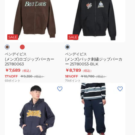
ズ)
ズ)
ロ
バ
ゴ
ッ
ジ
ク
レ
ブ
ッ
刺
ラ
プ
繍
ッ
SALE
SALE
ク
パ
ジ
ー
ッ
ベンデイビス
ベンデイビス
カ
プ
(メンズ)ロゴジップパーカー
(メンズ)バック刺繍ジップパーカ
25780063
ー 25780053-BLK
ー
パ
￥7,689
￥8,789
（税込）
（税込）
25780063
ー
17%OFF
￥9,350
18%OFF
￥10,780
（税込）
（税込）
カ
69
ポイント
79
ポイント
(メ
(メ
ー
ン
ン
25780053-
ズ)
ズ)
BLK
グ
カ
ラ
ー
フ
ゴ
ラ
オ
ネ
ィ
ス
フ
イ