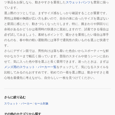
ツ単品をお探しなら、動きやすさを重視した
スウェットパンツ
も豊富に揃っ
ています。
選ぶ際のコツとしては、まずサイズ感をしっかり確認することが重要です。
男性は肩幅や胸囲が広い方も多いので、自分の体に合ったサイズを選ばない
と窮屈に感じたり、動きづらくなったりします。特に、腕まわりや胴回りに
余裕があるかどうかは着用時の快適さに直結しますので、試着できる場合は
必ず試してみましょう。素材もポイントで、暖かさを重視したい場合は厚手
のものを、春や秋の軽い運動用には薄手で通気性の良いものを選ぶと快適で
す。
さらにデザイン面では、男性向けは落ち着いた色合いからスポーティーな鮮
やかなカラーまで幅広く揃っています。普段のスタイルや使うシーンに合わ
せて、気に入った色や形を選ぶと長く愛用できます。迷ったときは、まずは
メンズ用のスウェット・パーカー一覧
をチェックして、気になるスタイルを
比較してみるのもおすすめです。初めての一着を選ぶ際は、動きやすさと着
心地を最優先に考えながら、自分らしい一枚を見つけてください。
さらに絞り込む
スウェット・パーカー
/
セール対象
その他のカテゴリから探す