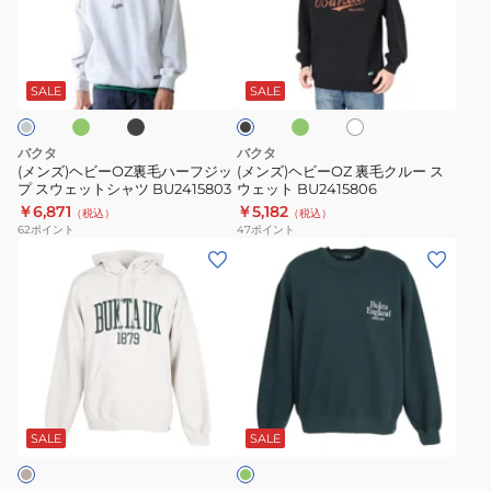
ラ
BU2415807
ビ
ビ
ン
ー
ー
グ
ブ
グ
ホ
ブ
パ
OZ
OZ
ラ
リ
ワ
ラ
ー
ッ
ー
裏
裏
イ
ッ
SALE
SALE
ク
ン
ト
カ
ク
毛
毛
ー
ハ
ク
バクタ
バクタ
BU2415804
ー
ル
(メンズ)ヘビーOZ裏毛ハーフジッ
(メンズ)ヘビーOZ 裏毛クルー ス
プ スウェットシャツ BU2415803
ウェット BU2415806
フ
ー
￥6,871
￥5,182
（税込）
（税込）
ジ
ス
62
ポイント
47
ポイント
ッ
ウ
(メ
(メ
プ
ェ
ン
ン
ス
ッ
ズ)
ズ)
ウ
ト
ヘ
ヘ
ェ
BU2415806
ビ
ビ
ッ
ー
ー
ダ
ト
裏
刺
ー
シ
毛
繍
ク
SALE
SALE
ャ
グ
刺
ク
リ
ツ
繍
ル