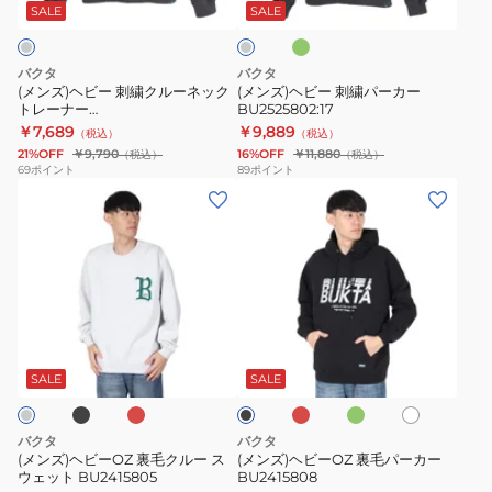
ク
繍
繍
コ
SALE
SALE
グ
ー
ク
パ
リ
ル
ル
ー
ー
グ
バクタ
バクタ
ン
レ
ー
カ
(メンズ)ヘビー 刺繍クルーネック
(メンズ)ヘビー 刺繍パーカー
ー
トレーナー
BU2525802:17
ネ
ー
BU2525801:17:CHARCOAL
￥7,689
￥9,889
（税込）
（税込）
ッ
BU2525802:17
21%OFF
￥9,790
16%OFF
￥11,880
（税込）
（税込）
ク
69
ポイント
89
ポイント
(メ
(メ
ト
ン
ン
レ
ズ)
ズ)
ー
ヘ
ヘ
ナ
ビ
ビ
ー
ー
ー
BU2525801:17:CHARCOAL
ブ
エ
エ
グ
オ
ブ
OZ
OZ
ン
ン
リ
フ
ラ
ジ
ジ
ー
裏
裏
ホ
ッ
SALE
SALE
ン
ワ
ク
毛
毛
イ
ク
パ
ト
バクタ
バクタ
ル
ー
(メンズ)ヘビーOZ 裏毛クルー ス
(メンズ)ヘビーOZ 裏毛パーカー
ウェット BU2415805
BU2415808
ー
カ