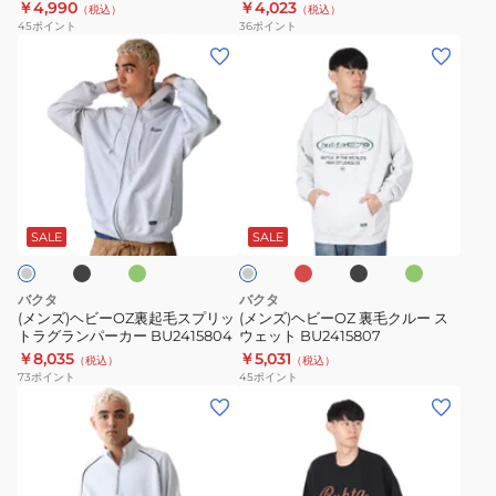
￥4,990
￥4,023
（税込）
（税込）
ス
ー
45
ポイント
36
ポイント
ウ
BU2415808
(メ
(メ
ェ
ン
ン
ッ
ズ)
ズ)
ト
ヘ
ヘ
BU2415805
ビ
ビ
ー
ー
ブ
グ
エ
ブ
グ
グ
OZ
OZ
リ
ン
ラ
リ
レ
ー
ジ
ッ
ー
裏
裏
ー
SALE
SALE
ン
ク
ン
起
毛
毛
ク
バクタ
バクタ
ス
ル
(メンズ)ヘビーOZ裏起毛スプリッ
(メンズ)ヘビーOZ 裏毛クルー ス
トラグランパーカー BU2415804
ウェット BU2415807
プ
ー
￥8,035
￥5,031
（税込）
（税込）
リ
ス
73
ポイント
45
ポイント
ッ
ウ
(メ
(メ
ト
ェ
ン
ン
ラ
ッ
ズ)
ズ)
グ
ト
ヘ
ヘ