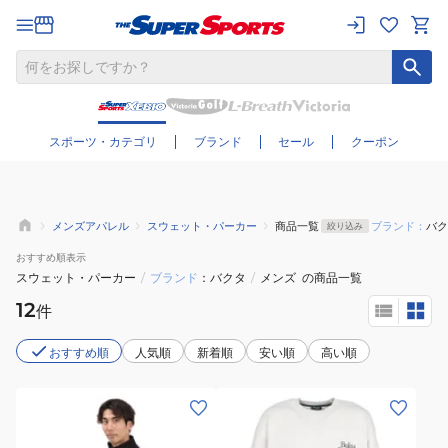
さらに絞り込む
スポーツ・カテゴリ
ブランド
セール
クーポン
メンズアパレル
スウェット・パーカー
商品一覧
ブランド：
バク
絞り込み
おすすめ
順表示
スウェット・パーカー
/
ブランド
バクタ
/
メンズ
の商品一覧
12
件
おすすめ順
人気順
新着順
安い順
高い順
(メ
(メ
ン
ン