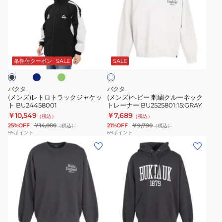
ズ)
ズ)
レ
ヘ
ト
ビ
ロ
ー
ネ
ダ
オ
ト
刺
ー
フ
ク
ラ
繍
条件付クーポン
SALE
SALE
ホ
グ
ワ
ッ
ク
イ
ク
ル
ト
バクタ
バクタ
ジ
ー
(メンズ)レトロトラックジャケッ
(メンズ)ヘビー 刺繍クルーネック
ト BU24458001
トレーナー BU2525801:15:GRAY
ャ
ネ
￥10,549
￥7,689
（税込）
（税込）
ケ
ッ
25%OFF
￥14,080
21%OFF
￥9,790
（税込）
（税込）
ッ
ク
95
ポイント
69
ポイント
(メ
(メ
ト
ト
ン
ン
BU24458001
レ
ズ)
ズ)
ー
ヘ
ヘ
ナ
ビ
ビ
ー
ー
ー
BU2525801:15:GRAY
ダ
チ
刺
刺
ー
ャ