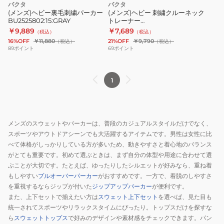
ー
バクタ
バクタ
BU2415803
ン
パ
ー
(メンズ)ヘビー裏毛刺繍パーカー
(メンズ)ヘビー 刺繍クルーネック
BU2525802:15:GRAY
トレーナー
ー
ネ
BU2525801:66:D/GREEN
￥9,889
￥7,689
（税込）
（税込）
カ
ッ
16%OFF
￥11,880
21%OFF
￥9,790
（税込）
（税込）
ー
ク
89
ポイント
69
ポイント
BU2525802:15:GRAY
ト
レ
1
ー
ナ
ー
BU2525801:66:D/GREEN
メンズのスウェットやパーカーは、普段のカジュアルスタイルだけでなく、
スポーツやアウトドアシーンでも大活躍するアイテムです。男性は女性に比
べて体格がしっかりしている方が多いため、動きやすさと着心地のバランス
がとても重要です。初めて選ぶときは、まず自分の体型や用途に合わせて選
ぶことが大切です。たとえば、ゆったりしたシルエットが好みなら、重ね着
もしやすい
プルオーバーパーカー
がおすすめです。一方で、着脱のしやすさ
を重視するならジップが付いた
ジップアップパーカー
が便利です。
また、上下セットで揃えたい方は
スウェット上下セット
を選べば、見た目も
統一されてスポーツやリラックスタイムにぴったり。トップスだけを探すな
ら
スウェットトップス
で好みのデザインや素材感をチェックできます。パン