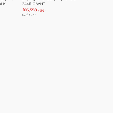
BLK
24411-O.WHT
￥6,558
（税込）
59
ポイント