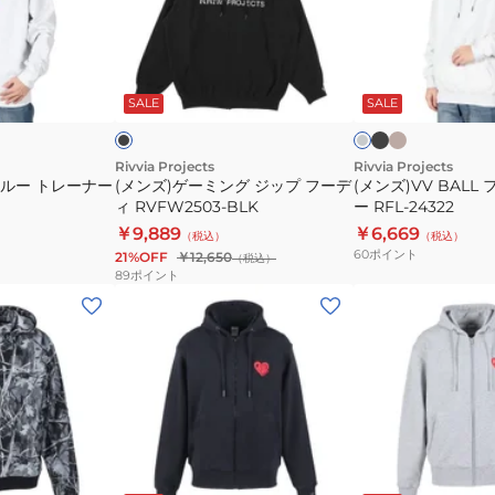
BLK
ー
フ
ミ
ー
ン
ド
ブ
ベ
ブ
ラ
ラ
ー
グ
パ
ラ
イ
ッ
ジ
ッ
ト
ッ
SALE
SALE
ジ
ー
ク
ュ
グ
ク
ッ
カ
レ
ー
プ
ー
Rivvia Projects
Rivvia Projects
クルー トレーナー
(メンズ)ゲーミング ジップ フーデ
(メンズ)VV BALL
フ
RFL-
ィ RVFW2503-BLK
ー RFL-24322
ー
24322
￥9,889
￥6,669
（税込）
（税込）
デ
60
ポイント
21%OFF
￥12,650
（税込）
ィ
89
ポイント
RVFW2503-
(メ
(メ
BLK
ン
ン
ズ)
ズ)
ハ
ハ
ー
ー
ト
ト
型
型
ブ
グ
ロ
ロ
ラ
レ