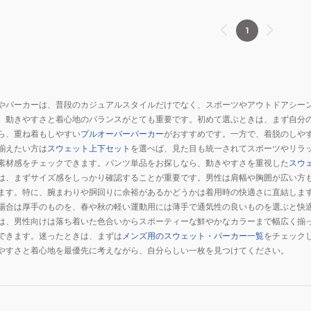
1
やパーカーは、普段のカジュアルスタイルだけでなく、スポーツやアウトドアシー
、動きやすさと着心地のバランスがとても重要です。初めて選ぶときは、まず自分
ら、重ね着もしやすい
プルオーバーパーカー
がおすすめです。一方で、着脱のしや
揃えたい方は
スウェット上下セット
を選べば、見た目も統一されてスポーツやリラ
素材感をチェックできます。パンツ単品をお探しなら、動きやすさを重視した
スウ
は、まずサイズ感をしっかり確認することが重要です。男性は肩幅や胸囲が広い方
ます。特に、腕まわりや胴回りに余裕があるかどうかは着用時の快適さに直結しま
場合は厚手のものを、春や秋の軽い運動用には薄手で通気性の良いものを選ぶと快
は、男性向けは落ち着いた色合いからスポーティーな鮮やかなカラーまで幅広く揃
できます。迷ったときは、まずは
メンズ用のスウェット・パーカー一覧
をチェック
やすさと着心地を最優先に考えながら、自分らしい一枚を見つけてください。