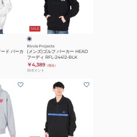
ル
フ
パ
ブ
ー
ラ
SALE
カ
ー
HEAD
Rivvia Projects
 フード パーカ
(メンズ)ゴルフ パーカー HEAD
フ
フーディ RFL-24412-BLK
ー
￥4,389
（税込）
デ
39
ポイント
ィ
RFL-
(メ
24412-
ン
BLK
ズ)DIGI
フ
ラ
ワ
ー
ブ
ハ
ラ