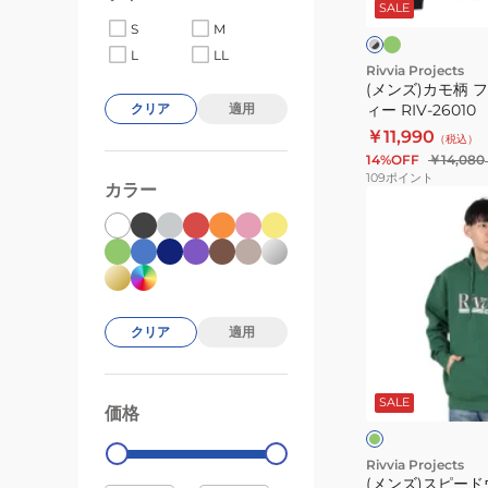
ー
SALE
ー
ジ
ン
×
ク
S
M
ッ
ブ
×
L
LL
ラ
レ
プ
Rivvia Projects
ッ
ッ
(メンズ)カモ柄 
フ
ク
ド
ィー RIV-26010
クリア
適用
ー
￥11,990
（税込）
デ
14%OFF
￥14,080
ィ
109
ポイント
カラー
ー
(メ
RIV-
ン
26010
ズ)
ス
ピ
ー
クリア
適用
ド
グ
ウ
リ
ー
SALE
ェ
価格
99000
0
ン
グ
イ
レ
ー
フ
Rivvia Projects
(メンズ)スピード
ー