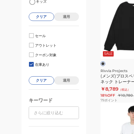
キッズ
ン
ズ)
クリア
適用
プ
ロ
ス
セール
ペ
ブ
アウトレット
リ
ラ
ッ
SALE
テ
クーポン対象
ク
ク
ィ
在庫あり
ー
Rivvia Projects
(メンズ)プロスペ
ク
クリア
適用
ネック トレーナー R
ル
BLK
￥8,789
（税込）
ー
18%OFF
￥10,780
ネ
キーワード
79
ポイント
ッ
(メ
ク
ン
ト
ズ)
レ
ピ