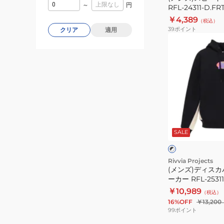
～
円
RFL-24311-D.FR
デ
￥4,389
（税込）
ィ
39
ポイント
クリア
適用
RFL-
(メ
24311-
ン
D.FRT
ズ)
デ
ィ
ス
カ
ブ
バ
ラ
SALE
ッ
リ
ク
ー
×
ホ
フ
Rivvia Projects
ワ
(メンズ)ディスカ
ー
イ
ーカー RFL-2531
ド
ト
￥10,989
（税込）
パ
16%OFF
￥13,200
ー
99
ポイント
カ