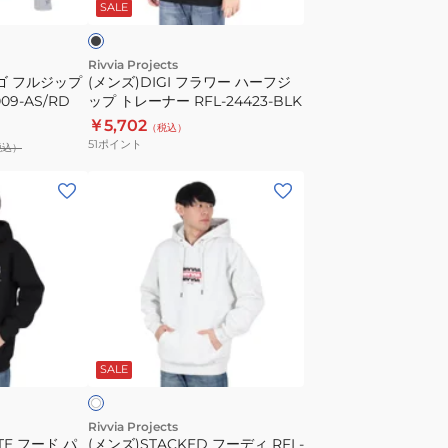
SALE
ー
フ
ジ
Rivvia Projects
ゴ フルジップ
(メンズ)DIGI フラワー ハーフジ
ッ
09-AS/RD
ップ トレーナー RFL-24423-BLK
プ
￥5,702
（税込）
ト
51
ポイント
税込）
レ
ー
(メ
ナ
ン
ー
ズ)STACKED
RFL-
フ
24423-
ー
BLK
デ
ィ
オ
RFL-
フ
SALE
24411-
O.WHT
Rivvia Projects
TE フード パ
(メンズ)STACKED フーディ RFL-