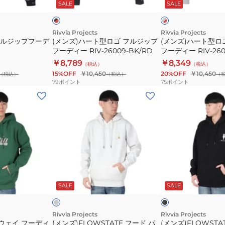
ッ
SALE
SALE
ッ
ー
ゴ
ゴ
ク
×
フ
フ
レ
ッ
ル
ル
Rivvia Projects
Rivvia Projects
ド
フルジップフーデ
(メンズ)ハート型ロゴ フルジップ
(メンズ)ハート型ロ
ジ
ジ
フーディー RIV-26009-BK/RD
フーディー RIV-260
ッ
ッ
￥8,789
￥8,349
（税込）
（税込）
プ
プ
15%OFF
￥10,450
20%OFF
￥10,450
（税込）
（税込）
（
フ
フ
79
ポイント
75
ポイント
ー
ー
(メ
(メ
デ
デ
ン
ン
ィ
ィ
ズ)FLOWSTATE
ズ)FLOWSTATE
ー
ー
フ
フ
RIV-
RIV-
ー
ー
26009-
26009-
ド
ド
BK/RD
AS/RD
パ
パ
ラ
ブ
ー
ー
イ
ラ
ト
ッ
SALE
SALE
ホ
カ
カ
ク
ワ
ー
ー
イ
ト
RFL-
RFL-
Rivvia Projects
Rivvia Projects
ウェイ フーディ
(メンズ)FLOWSTATE フード パ
(メンズ)FLOWSTA
24312-
24312-