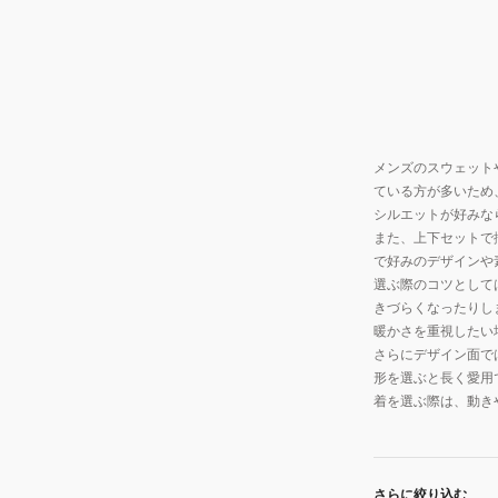
ー
RFL-
25311-
BK/BN
メンズのスウェット
ている方が多いため
シルエットが好みな
また、上下セットで
で好みのデザインや
選ぶ際のコツとして
きづらくなったりし
暖かさを重視したい
さらにデザイン面で
形を選ぶと長く愛用
着を選ぶ際は、動き
さらに絞り込む