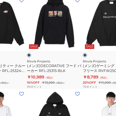
ン
ン
ズ)DECORATIVE
ズ)
フ
ゲ
ー
ー
ド
ミ
パ
ン
ブ
ブ
ー
グ
ラ
ラ
ッ
ッ
ッ
SALE
SALE
カ
ク
ク
ク
ー
ル
RFL-
ー
Rivvia Projects
Rivvia Projects
リティー クルー
(メンズ)DECORATIVE フード パ
(メンズ)ゲーミング
25315-
ネ
FL-25324-
ーカー RFL-25315-BLK
フリース RVFW250
BLK
ッ
￥10,989
￥8,789
（税込）
（税込）
ク
16%OFF
￥13,200
20%OFF
￥11,000
（税込）
（税込）
（税
フ
99
ポイント
79
ポイント
リ
(メ
(メ
ー
ン
ン
ス
ズ)
ズ)VV
RVFW2501-
ゲ
BALL