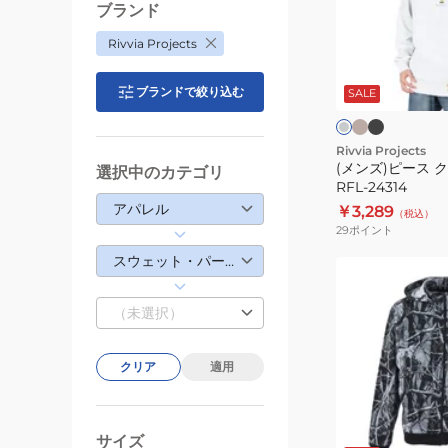
ー
ー
ブランド
ナ
ス
Rivvia Projects
ー
ク
ベ
ブ
ラ
RFL-
ー
ラ
ル
イ
ジ
ッ
ブランドで絞り込む
ト
SALE
25324-
ー
ュ
ク
グ
ク
BLK
ト
レ
ー
レ
Rivvia Projects
(メンズ)ピース 
ー
選択中のカテゴリ
RFL-24314
ナ
アパレル
￥3,289
（税込）
ー
29
ポイント
RFL-
スウェット・パーカー
24314
(メ
ン
（未選択）
ズ)
カ
モ
クリア
適用
柄
フ
グ
グ
リ
ル
レ
サイズ