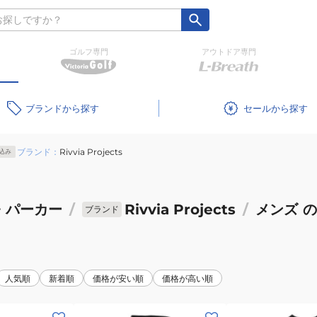
ゴルフ専門
アウトドア専門
ブランド
セール
ブランド：
Rivvia Projects
込み
・パーカー
/
Rivvia Projects
/
メンズ
の
ブランド
人気順
新着順
価格が安い順
価格が高い順
(メ
(メ