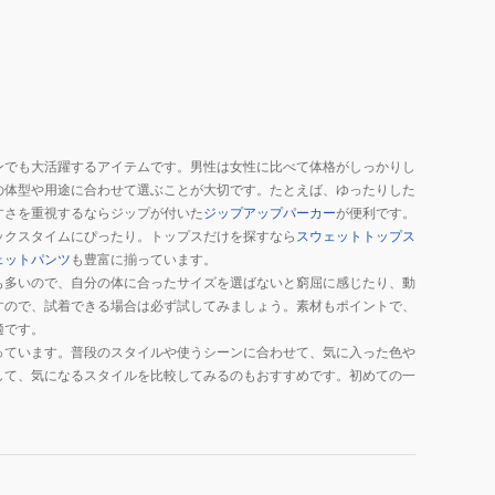
ンでも大活躍するアイテムです。男性は女性に比べて体格がしっかりし
の体型や用途に合わせて選ぶことが大切です。たとえば、ゆったりした
すさを重視するならジップが付いた
ジップアップパーカー
が便利です。
ックスタイムにぴったり。トップスだけを探すなら
スウェットトップス
ェットパンツ
も豊富に揃っています。
も多いので、自分の体に合ったサイズを選ばないと窮屈に感じたり、動
すので、試着できる場合は必ず試してみましょう。素材もポイントで、
適です。
っています。普段のスタイルや使うシーンに合わせて、気に入った色や
して、気になるスタイルを比較してみるのもおすすめです。初めての一