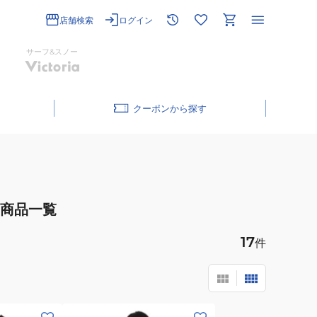
店舗検索
ログイン
サーフ&スノー
クーポン
商品一覧
17
件
(メ