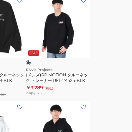
ン
ズ)RP
MOTION
ク
ル
ー
ブ
ネ
ラ
SALE
ッ
ク
ト
Rivvia Projects
 クルーネック
(メンズ)RP MOTION クルーネッ
レ
1-BLK
ク トレーナー RFL-24424-BLK
ー
￥3,289
（税込）
ナ
29
ポイント
込）
ー
RFL-
(メ
24424-
ン
BLK
ズ)
ゴ