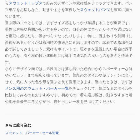
ら
スウェットトップス
で好みのデザインや素材感をチェックできます。パン
ツ単品をお探しなら、動きやすさを重視した
スウェットパンツ
も豊富に揃っ
ています。
選ぶ際のコツとしては、まずサイズ感をしっかり確認することが重要です。
男性は肩幅や胸囲が広い方も多いので、自分の体に合ったサイズを選ばない
と窮屈に感じたり、動きづらくなったりします。特に、腕まわりや胴回りに
余裕があるかどうかは着用時の快適さに直結しますので、試着できる場合は
必ず試してみましょう。素材もポイントで、暖かさを重視したい場合は厚手
のものを、春や秋の軽い運動用には薄手で通気性の良いものを選ぶと快適で
す。
さらにデザイン面では、男性向けは落ち着いた色合いからスポーティーな鮮
やかなカラーまで幅広く揃っています。普段のスタイルや使うシーンに合わ
せて、気に入った色や形を選ぶと長く愛用できます。迷ったときは、まずは
メンズ用のスウェット・パーカー一覧
をチェックして、気になるスタイルを
比較してみるのもおすすめです。初めての一着を選ぶ際は、動きやすさと着
心地を最優先に考えながら、自分らしい一枚を見つけてください。
さらに絞り込む
スウェット・パーカー
/
セール対象