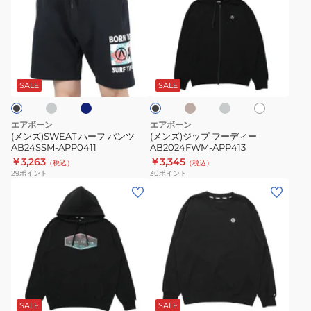
ズ)SWEAT
ズ)
ハ
ジ
ー
ッ
フ
プ
ラ
ネ
サ
ラ
ホ
ブ
パ
フ
イ
ン
イ
ワ
ラ
ビ
ド
ト
ン
ー
イ
ッ
SALE
SALE
ー
ベ
グ
ト
ク
ツ
デ
ー
レ
AB24SSM-
ィ
ジ
ー
エアボーン
エアボーン
ュ
APP0411
ー
(メンズ)SWEAT ハーフ パンツ
(メンズ)ジップ フーディー
AB24SSM-APP0411
AB2024FWM-APP413
AB2024FWM-
￥3,263
￥3,345
（税込）
（税込）
APP413
29
ポイント
30
ポイント
(メ
(メ
ン
ン
ズ)
ズ)
プ
ク
ル
ル
オ
ー
サ
オ
サ
ラ
ホ
ホ
ブ
ー
ネ
リ
ン
イ
ワ
ワ
ラ
ー
ド
ト
バ
ッ
イ
イ
ッ
SALE
SALE