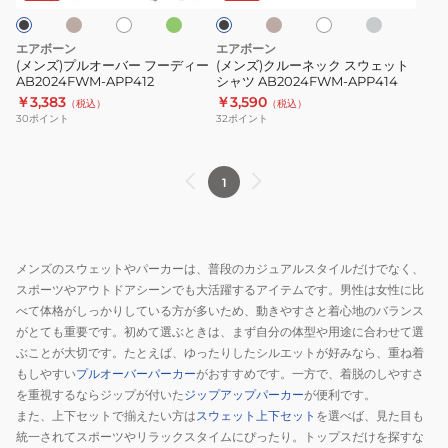
ブ
ベ
グ
ト
ト
ク
ー
ク
ー
レ
フ
ス
ジ
ー
エアボーン
エアボーン
ュ
ー
ウ
(メンズ)プルオーバー フーディー
(メンズ)クルーネック スウェット
AB2024FWM-APP412
シャツ AB2024FWM-APP414
デ
ェ
￥3,383
￥3,590
（税込）
（税込）
ィ
ッ
30
ポイント
32
ポイント
ー
ト
AB2024FWM-
シ
APP412
ャ
1
ツ
AB2024FWM-
APP414
メンズのスウェットやパーカーは、普段のカジュアルスタイルだけでなく、
スポーツやアウトドアシーンでも大活躍するアイテムです。男性は女性に比
べて体格がしっかりしている方が多いため、動きやすさと着心地のバランス
がとても重要です。初めて選ぶときは、まず自分の体型や用途に合わせて選
ぶことが大切です。たとえば、ゆったりしたシルエットが好みなら、重ね着
もしやすい
プルオーバーパーカー
がおすすめです。一方で、着脱のしやすさ
を重視するならジップが付いた
ジップアップパーカー
が便利です。
また、上下セットで揃えたい方は
スウェット上下セット
を選べば、見た目も
統一されてスポーツやリラックスタイムにぴったり。トップスだけを探すな