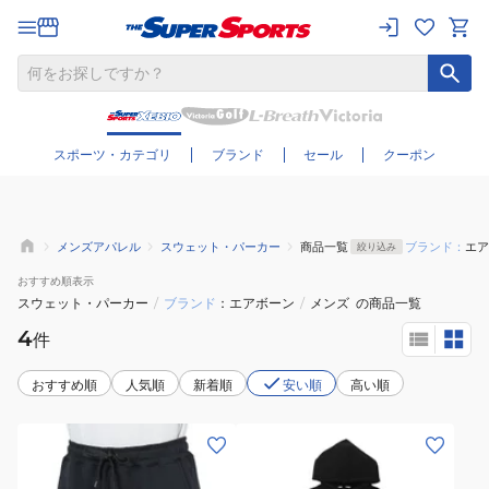
さらに絞り込む
スポーツ・カテゴリ
ブランド
セール
クーポン
メンズアパレル
スウェット・パーカー
商品一覧
ブランド：
エア
絞り込み
おすすめ
順表示
スウェット・パーカー
/
ブランド
エアボーン
/
メンズ
の商品一覧
4
件
おすすめ順
人気順
新着順
安い順
高い順
(メ
(メ
ン
ン