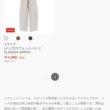
ズ)
ス
ウ
ェ
ブ
ブ
ッ
ラ
ッ
ト
SALE
ク
パ
ン
スライド
ツ
(メンズ)スウェットパンツ
SL25SSM-APP101
SL25SSM-
￥4,389
（税込）
APP101
39
ポイント
1
スウェットパンツは、スポーツや普段使いに欠かせないアイテムですが、メ
ンズの場合は特に体型や動きやすさを考慮して選ぶことが重要です。男性は
女性に比べて筋肉量が多く、足や腰周りのサイズが大きいことが多いため、