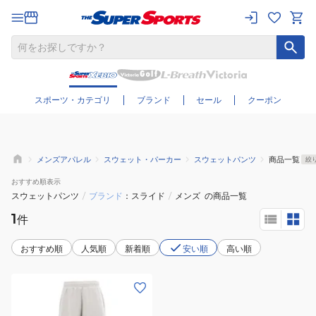
さらに絞り込む
スポーツ・カテゴリ
ブランド
セール
クーポン
メンズアパレル
スウェット・パーカー
スウェットパンツ
商品一覧
絞
おすすめ
順表示
スウェットパンツ
/
ブランド
スライド
/
メンズ
の商品一覧
1
件
おすすめ順
人気順
新着順
安い順
高い順
(メ
ン