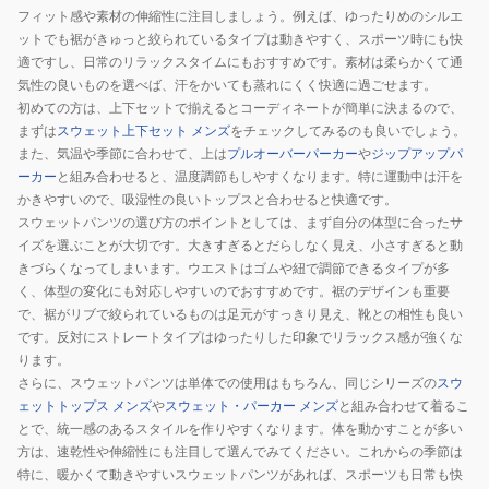
フィット感や素材の伸縮性に注目しましょう。例えば、ゆったりめのシルエ
ットでも裾がきゅっと絞られているタイプは動きやすく、スポーツ時にも快
適ですし、日常のリラックスタイムにもおすすめです。素材は柔らかくて通
気性の良いものを選べば、汗をかいても蒸れにくく快適に過ごせます。
初めての方は、上下セットで揃えるとコーディネートが簡単に決まるので、
まずは
スウェット上下セット メンズ
をチェックしてみるのも良いでしょう。
また、気温や季節に合わせて、上は
プルオーバーパーカー
や
ジップアップパ
ーカー
と組み合わせると、温度調節もしやすくなります。特に運動中は汗を
かきやすいので、吸湿性の良いトップスと合わせると快適です。
スウェットパンツの選び方のポイントとしては、まず自分の体型に合ったサ
イズを選ぶことが大切です。大きすぎるとだらしなく見え、小さすぎると動
きづらくなってしまいます。ウエストはゴムや紐で調節できるタイプが多
く、体型の変化にも対応しやすいのでおすすめです。裾のデザインも重要
で、裾がリブで絞られているものは足元がすっきり見え、靴との相性も良い
です。反対にストレートタイプはゆったりした印象でリラックス感が強くな
ります。
さらに、スウェットパンツは単体での使用はもちろん、同じシリーズの
スウ
ェットトップス メンズ
や
スウェット・パーカー メンズ
と組み合わせて着るこ
とで、統一感のあるスタイルを作りやすくなります。体を動かすことが多い
方は、速乾性や伸縮性にも注目して選んでみてください。これからの季節は
特に、暖かくて動きやすいスウェットパンツがあれば、スポーツも日常も快